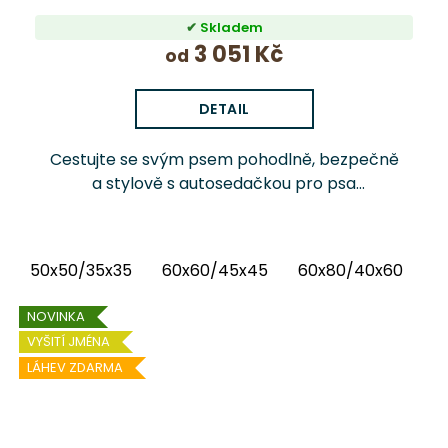
Skladem
3 051 Kč
od
DETAIL
Cestujte se svým psem pohodlně, bezpečně
a stylově s autosedačkou pro psa
PlushGuard™ Chrápátko®. Prémiová
autosedačka (pelíšek do auta) kombinuje
luxusní vnitřní látku...
50x50/35x35
60x60/45x45
60x80/40x60
6
NOVINKA
VYŠITÍ JMÉNA
LÁHEV ZDARMA