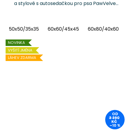
a stylově s autosedačkou pro psa PawVelvet
Chrápátko®. Prémiová autosedačka (pelíšek
do auta) kombinuje luxusní vnitřní látku...
50x50/35x35
60x60/45x45
60x80/40x60
6
NOVINKA
VYŠITÍ JMÉNA
LÁHEV ZDARMA
OD
3 390
KČ
–10 %