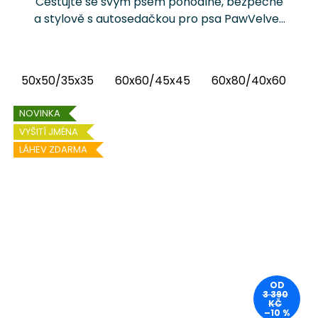
Cestujte se svým psem pohodlně, bezpečně
a stylově s autosedačkou pro psa PawVelvet
Crowns Chrápátko®. Prémiová autosedačka
(pelíšek do auta) kombinuje luxusní vnitřní
látku...
50x50/35x35
60x60/45x45
60x80/40x60
6
NOVINKA
VYŠITÍ JMÉNA
LÁHEV ZDARMA
OD
3 390
KČ
–10 %