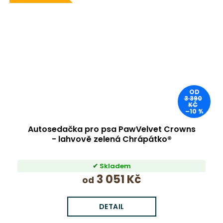
OD
3 390
KČ
–10 %
Autosedačka pro psa PawVelvet Crowns
- lahvově zelená Chrápátko®
Skladem
3 051 Kč
od
DETAIL