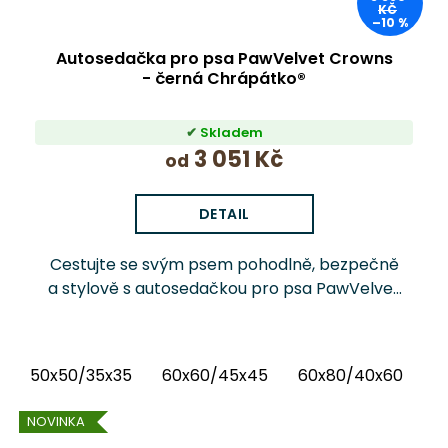
KČ
–10 %
Autosedačka pro psa PawVelvet Crowns
- černá Chrápátko®
Skladem
3 051 Kč
od
DETAIL
Cestujte se svým psem pohodlně, bezpečně
a stylově s autosedačkou pro psa PawVelvet
Crowns Chrápátko®. Prémiová autosedačka
(pelíšek do auta) kombinuje luxusní vnitřní
látku...
50x50/35x35
60x60/45x45
60x80/40x60
6
NOVINKA