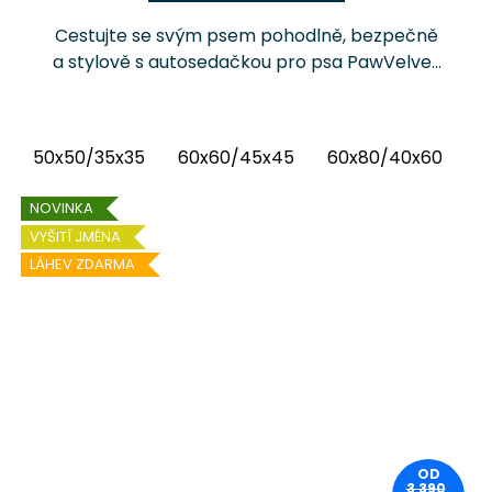
Cestujte se svým psem pohodlně, bezpečně
a stylově s autosedačkou pro psa PawVelvet
Crowns Chrápátko®. Prémiová autosedačka
(pelíšek do auta) kombinuje luxusní vnitřní
látku...
50x50/35x35
60x60/45x45
60x80/40x60
6
NOVINKA
VYŠITÍ JMÉNA
LÁHEV ZDARMA
OD
3 390