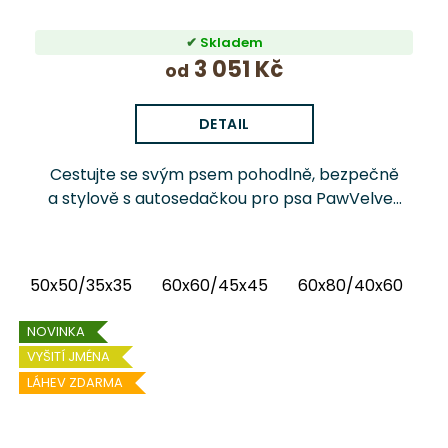
Skladem
3 051 Kč
od
DETAIL
Cestujte se svým psem pohodlně, bezpečně
a stylově s autosedačkou pro psa PawVelvet
Chrápátko®. Prémiová autosedačka (pelíšek
do auta) kombinuje luxusní vnitřní látku...
50x50/35x35
60x60/45x45
60x80/40x60
6
NOVINKA
VYŠITÍ JMÉNA
LÁHEV ZDARMA