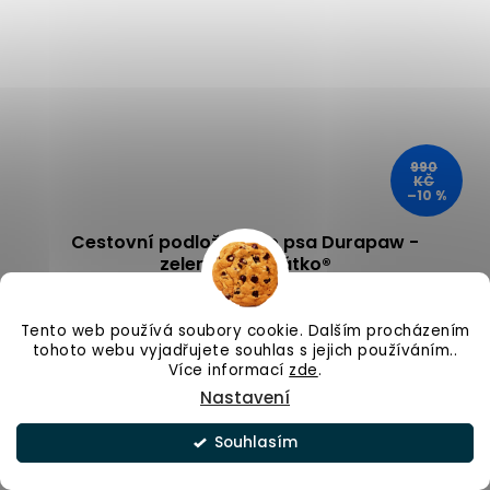
990
KČ
–10 %
Cestovní podložka pro psa Durapaw -
zelená Chrápátko®
Skladem
Tento web používá soubory cookie. Dalším procházením
891 Kč
tohoto webu vyjadřujete souhlas s jejich používáním..
Více informací
zde
.
Nastavení
DO KOŠÍKU
Souhlasím
Cestovní podložka pro psa DuraPaw