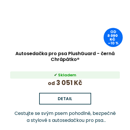
OD
3 390
KČ
–10 %
Autosedačka pro psa PlushGuard - černá
Chrápátko®
Skladem
3 051 Kč
od
DETAIL
Cestujte se svým psem pohodlně, bezpečně
a stylově s autosedačkou pro psa
PlushGuard™ Chrápátko®. Prémiová