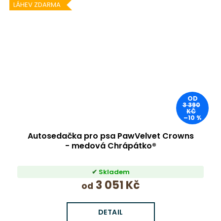
LÁHEV ZDARMA
OD
3 390
KČ
–10 %
Autosedačka pro psa PawVelvet Crowns
- medová Chrápátko®
Skladem
3 051 Kč
od
DETAIL