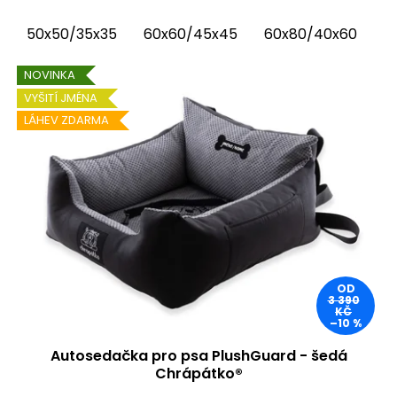
luxusní vnitřní látku...
50x50/35x35
60x60/45x45
60x80/40x60
6
NOVINKA
VYŠITÍ JMÉNA
LÁHEV ZDARMA
OD
3 390
KČ
–10 %
Autosedačka pro psa PlushGuard - šedá
Chrápátko®