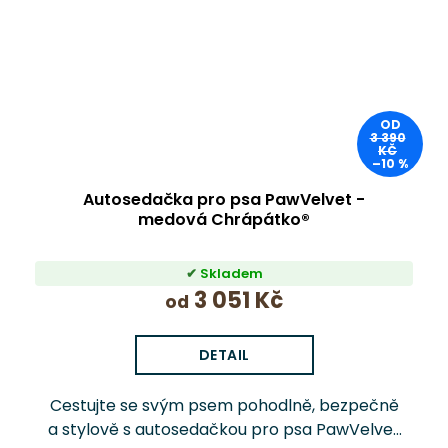
OD
3 390
KČ
–10 %
Autosedačka pro psa PawVelvet -
medová Chrápátko®
Skladem
3 051 Kč
od
DETAIL
Cestujte se svým psem pohodlně, bezpečně
a stylově s autosedačkou pro psa PawVelvet