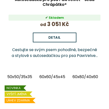
Chrápátko®
Skladem
3 051 Kč
od
DETAIL
Cestujte se svým psem pohodlně, bezpečně
a stylově s autosedačkou pro psa PawVelvet
Chrápátko®. Prémiová autosedačka (pelíšek
do auta) kombinuje luxusní vnitřní látku...
50x50/35x35
60x60/45x45
60x80/40x60
6
NOVINKA
VYŠITÍ JMÉNA
LÁHEV ZDARMA