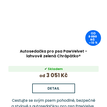
OD
3 390
KČ
–10 %
Autosedačka pro psa PawVelvet -
lahvově zelená Chrápátko®
Skladem
3 051 Kč
od
DETAIL
Cestujte se svým psem pohodlně, bezpečně
a stylově s autosedačkou pro psa PawVelvet