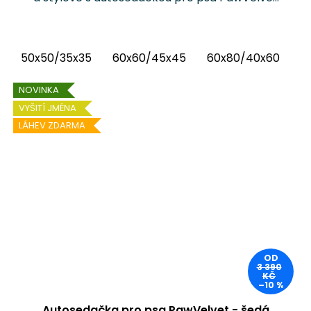
Chrápátko®. Prémiová autosedačka (pelíšek
do auta) kombinuje luxusní vnitřní látku...
50x50/35x35
60x60/45x45
60x80/40x60
6
NOVINKA
VYŠITÍ JMÉNA
LÁHEV ZDARMA
OD
3 390
KČ
–10 %
Autosedačka pro psa PawVelvet - šedá