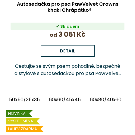
Autosedačka pro psa PawVelvet Crowns
- khaki Chrápátko®
Skladem
3 051 Kč
od
DETAIL
Cestujte se svým psem pohodlně, bezpečně
a stylově s autosedačkou pro psa PawVelvet
Crowns Chrápátko®. Prémiová autosedačka
(pelíšek do auta) kombinuje luxusní vnitřní
látku...
50x50/35x35
60x60/45x45
60x80/40x60
6
NOVINKA
VYŠITÍ JMÉNA
LÁHEV ZDARMA