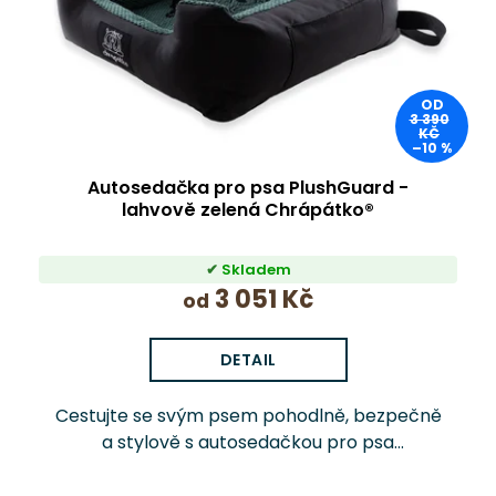
OD
3 390
KČ
–10 %
Autosedačka pro psa PlushGuard -
lahvově zelená Chrápátko®
Skladem
3 051 Kč
od
DETAIL
Cestujte se svým psem pohodlně, bezpečně
a stylově s autosedačkou pro psa
PlushGuard™ Chrápátko®. Prémiová
autosedačka (pelíšek do auta) kombinuje