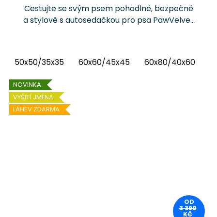
Cestujte se svým psem pohodlně, bezpečně
a stylově s autosedačkou pro psa PawVelvet
Crowns Chrápátko®. Prémiová autosedačka
(pelíšek do auta) kombinuje luxusní vnitřní
látku...
50x50/35x35
60x60/45x45
60x80/40x60
6
NOVINKA
VYŠITÍ JMÉNA
LÁHEV ZDARMA
OD
3 390
KČ