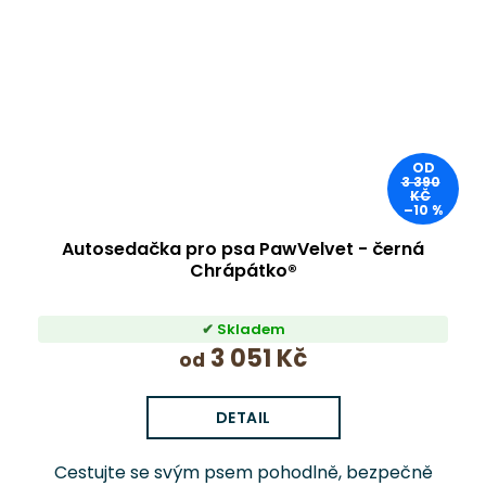
OD
3 390
KČ
–10 %
Autosedačka pro psa PawVelvet - černá
Chrápátko®
Skladem
3 051 Kč
od
DETAIL
Cestujte se svým psem pohodlně, bezpečně