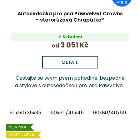
–10 %
Autosedačka pro psa PawVelvet Crowns
- starorůžová Chrápátko®
Skladem
3 051 Kč
od
DETAIL
Cestujte se svým psem pohodlně, bezpečně
a stylově s autosedačkou pro psa PawVelvet
Crowns Chrápátko®. Prémiová autosedačka
(pelíšek do auta) kombinuje luxusní vnitřní
látku...
50x50/35x35
60x60/45x45
60x80/40x60
6
NOVINKA
VYŠITÍ JMÉNA