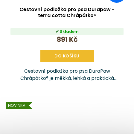
Cestovní podložka pro psa Durapaw -
terra cotta Chrápátko®
Skladem
891 Kč
DO KOŠÍKU
Cestovní podložka pro psa DuraPaw
Chrápátko® je měkká, lehká a praktická
podložka pro každého psího cestovatele.
Skvěle se hodí do auta i ven – třeba na výlet,
dovolenou,...
NOVINKA