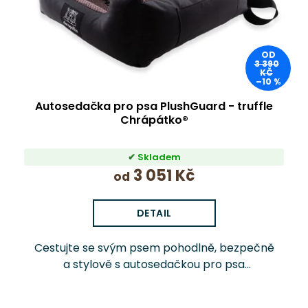
t
o
a
ů
d
j
u
í
OD
k
3 390
t
KČ
t
–10 %
?
ů
Autosedačka pro psa PlushGuard - truffle
Chrápátko®
Skladem
HLEDAT
3 051 Kč
od
DETAIL
D
o
Cestujte se svým psem pohodlně, bezpečně
p
a stylově s autosedačkou pro psa
o
PlushGuard™ Chrápátko®. Prémiová
r
u
autosedačka (pelíšek do auta) kombinuje