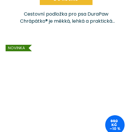
Cestovní podložka pro psa DuraPaw
Chrápátko® je měkká, lehká a praktická
podložka pro každého psího cestovatele.
Skvěle se hodí do auta i ven – třeba na výlet,
dovolenou,...
NOVINKA
990
KČ
–10 %