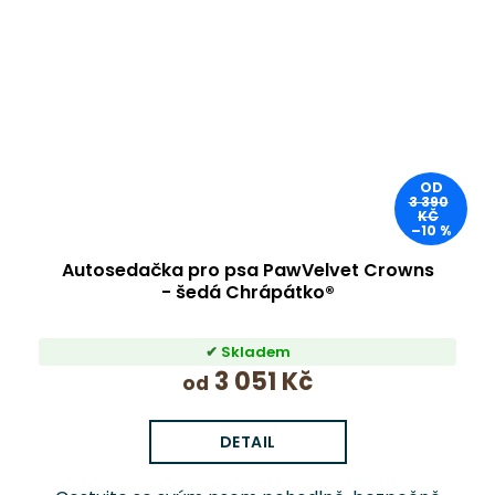
OD
3 390
KČ
–10 %
Autosedačka pro psa PawVelvet Crowns
- šedá Chrápátko®
Skladem
3 051 Kč
od
DETAIL