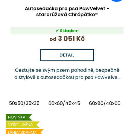
Autosedačka pro psa PawVelvet -
starorůžová Chrápátko®
Skladem
3 051 Kč
od
DETAIL
Cestujte se svým psem pohodlně, bezpečně
a stylově s autosedačkou pro psa PawVelvet
Chrápátko®. Prémiová autosedačka (pelíšek
do auta) kombinuje luxusní vnitřní látku...
50x50/35x35
60x60/45x45
60x80/40x60
6
NOVINKA
VYŠITÍ JMÉNA
LÁHEV ZDARMA