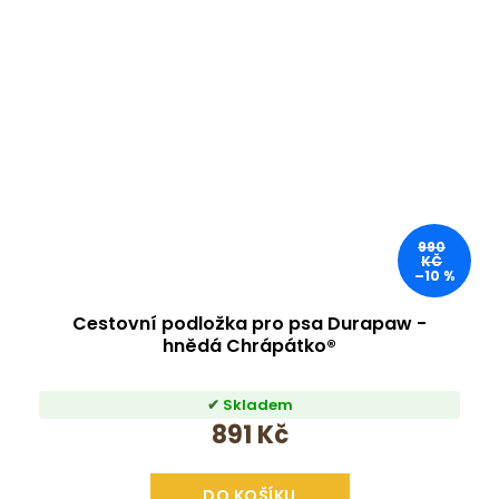
990
KČ
–10 %
Cestovní podložka pro psa Durapaw -
hnědá Chrápátko®
Skladem
891 Kč
DO KOŠÍKU