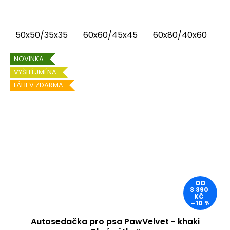
Chrápátko®. Prémiová autosedačka (pelíšek
do auta) kombinuje luxusní vnitřní látku...
50x50/35x35
60x60/45x45
60x80/40x60
6
NOVINKA
VYŠITÍ JMÉNA
LÁHEV ZDARMA
OD
3 390
KČ
–10 %
Autosedačka pro psa PawVelvet - khaki