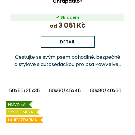
Chrápátko®
Skladem
3 051 Kč
od
DETAIL
Cestujte se svým psem pohodlně, bezpečně
a stylově s autosedačkou pro psa PawVelvet
Chrápátko®. Prémiová autosedačka (pelíšek
do auta) kombinuje luxusní vnitřní látku...
50x50/35x35
60x60/45x45
60x80/40x60
6
NOVINKA
VYŠITÍ JMÉNA
LÁHEV ZDARMA