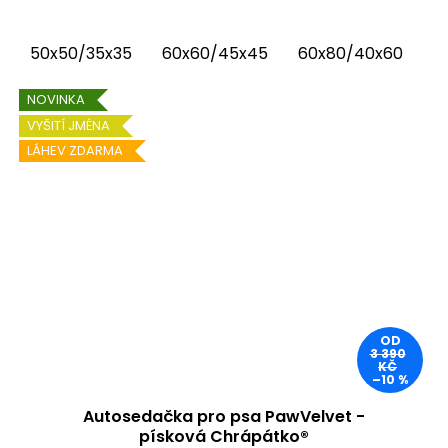
autosedačka (pelíšek do auta) kombinuje
luxusní vnitřní látku...
50x50/35x35
60x60/45x45
60x80/40x60
6
NOVINKA
VYŠITÍ JMÉNA
LÁHEV ZDARMA
OD
3 390
KČ
–10 %
Autosedačka pro psa PawVelvet -
písková Chrápátko®