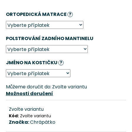
č
u
ORTOPEDICKÁ MATRACE
j
?
e
m
e
POLSTROVÁNÍ ZADNÍHO MANTINELU
AUTOSEDAČKA
PRO
PSA
JMÉNO NA KOSTIČKU
?
"DÁM
SI
CHRUPKU
VUITTON"
Můžeme doručit do:
Zvolte variantu
PINK
CHRÁPÁTKO®
Možnosti doručení
3
051
Zvolte variantu
Kč
Kód:
Zvolte variantu
Původně:
Značka:
Chrápátko
3
390