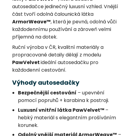
autosedačce jedinečný luxusní vzhled. Vnější
část tvoří odolná čalounická látka
ArmorWeave™
, která je pevná, odolná vůči
každodennímu používání a zároveň velmi
příjemná na dotek.
Ruční výroba v ČR, kvalitní materiály a
propracované detaily dělají z modelu
PawVelvet
ideální autosedačku pro
každodenní cestování.
Výhody autosedačky
Bezpečnější cestování
– upevnění
pomocí popruhů + karabina k postroji.
Luxusní vnitřní látka PawVelvet™
–
hebký materiál s elegantním prošíváním
korunek.
Odolný vnější materiál ArmorWeave™
–