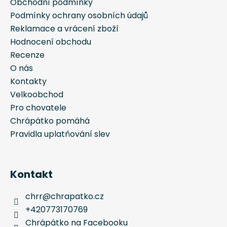
í
Obchodní podmínky
Podmínky ochrany osobních údajů
Reklamace a vrácení zboží
Hodnocení obchodu
Recenze
O nás
Kontakty
Velkoobchod
Pro chovatele
Chrápátko pomáhá
Pravidla uplatňování slev
Kontakt
chrr
@
chrapatko.cz
+420773170769
Chrápátko na Facebooku