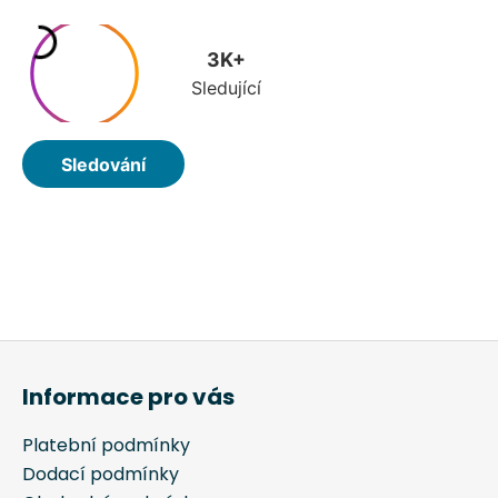
Z
á
Informace pro vás
p
a
Platební podmínky
t
Dodací podmínky