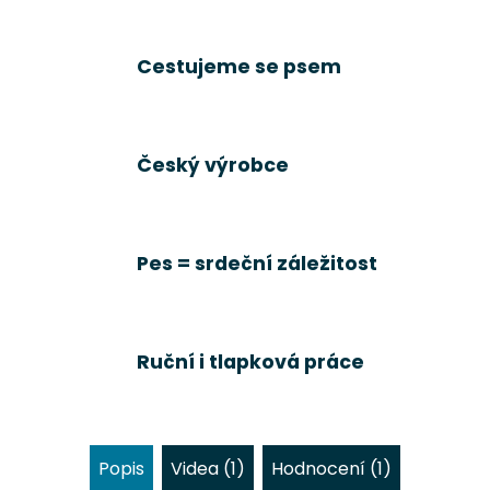
Cestujeme se psem
Český výrobce
Pes = srdeční záležitost
Ruční i tlapková práce
Popis
Videa (1)
Hodnocení (1)