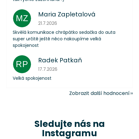
Maria Zapletalová
MZ
Hodnocení obchodu je 5 z 5 hvězdiček.
21.7.2026
Skvělá komunikace chrápátko sedačka do auta
super určitě ještě něco nakoupíme velká
spokojenost
Radek Patkaň
RP
Hodnocení obchodu je 5 z 5 hvězdiček.
17.7.2026
Velká spokojenost
Zobrazit další hodnocení
Sledujte nás na
Instagramu