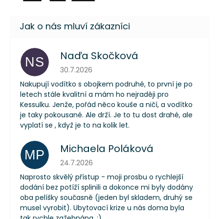
Naďa Skočková
NS
Hodnocení obchodu je 5 z 5 hvězdiček.
30.7.2026
Nakupují vodítko s obojkem podruhé, to první je po
letech stále kvalitní a mám ho nejraději pro
Kessulku. Jenže, pořád něco kouše a ničí, a vodítko
je taky pokousané. Ale drží. Je to tu dost drahé, ale
vyplatí se , když je to na kolik let.
Michaela Poláková
MP
Hodnocení obchodu je 5 z 5 hvězdiček.
24.7.2026
Naprosto skvělý přístup - moji prosbu o rychlejší
dodání bez potíží splinili a dokonce mi byly dodány
oba pelíšky současně (jeden byl skladem, druhý se
musel vyrobit). Ubytovací krize u nás doma byla
tak rychle zažehnána. :)