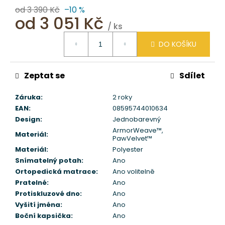
Kč
od 3 390 Kč
–10 %
od
3 051 Kč
/ ks
Měrná
DO KOŠÍKU
cena:
Zeptat se
Sdílet
Záruka
:
2 roky
EAN
:
08595744010634
Design
:
Jednobarevný
ArmorWeave™
,
Materiál
:
PawVelvet™
Materiál
:
Polyester
Snímatelný potah
:
Ano
Ortopedická matrace
:
Ano volitelně
Pratelné
:
Ano
Protiskluzové dno
:
Ano
Vyšití jména
:
Ano
Boční kapsička
:
Ano