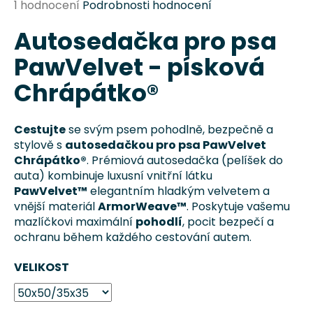
Průměrné
1 hodnocení
Podrobnosti hodnocení
a
hodnocení
j
Autosedačka pro psa
produktu
je
í
PawVelvet - písková
5,0
t
z
Chrápátko®
?
5
hvězdiček.
Cestujte
se svým psem pohodlně, bezpečně a
stylově s
autosedačkou pro psa PawVelvet
Chrápátko®
. Prémiová autosedačka (pelíšek do
HLEDAT
auta) kombinuje luxusní vnitřní látku
PawVelvet™
elegantním hladkým velvetem a
vnější materiál
ArmorWeave™
. Poskytuje vašemu
mazlíčkovi maximální
pohodlí
, pocit bezpečí a
D
ochranu během každého cestování autem.
o
p
VELIKOST
o
r
u