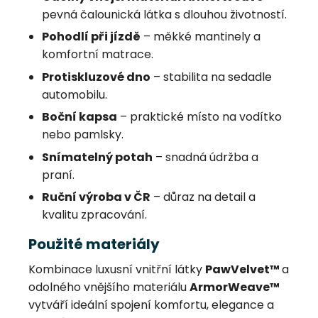
pevná čalounická látka s dlouhou životností.
Pohodlí při jízdě
– měkké mantinely a
komfortní matrace.
Protiskluzové dno
– stabilita na sedadle
automobilu.
Boční kapsa
– praktické místo na vodítko
nebo pamlsky.
Snímatelný potah
– snadná údržba a
praní.
Ruční výroba v ČR
– důraz na detail a
kvalitu zpracování.
Použité materiály
Kombinace luxusní vnitřní látky
PawVelvet™
a
odolného vnějšího materiálu
ArmorWeave™
vytváří ideální spojení komfortu, elegance a