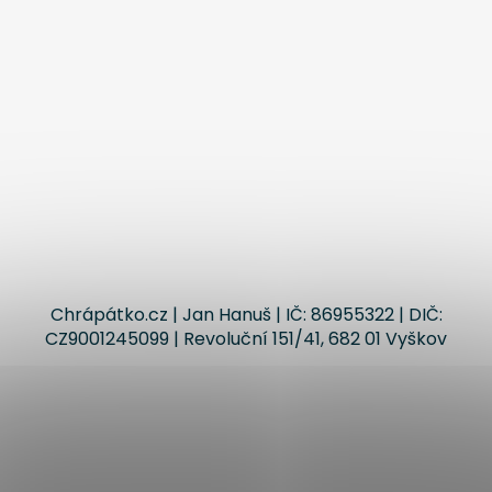
Chrápátko.cz | Jan Hanuš | IČ: 86955322 | DIČ:
CZ9001245099 | Revoluční 151/41, 682 01 Vyškov