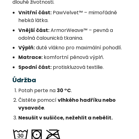
dlouhé životnosti.
Vnitřní část:
PawVelvet™ – mimořádně
hebká látka.
Vnější část:
ArmorWeave™ – pevná a
odolná čalounická tkanina.
Výplň:
duté vlákno pro maximální pohodlí.
Matrace:
komfortní pěnová výplň.
Spodní část:
protiskluzová textilie.
Údržba
Potah perte na
30 °C
.
Čistěte pomocí
vlhkého hadříku nebo
vysavače
.
Nesušit v sušičce, nežehlit a nebělit.