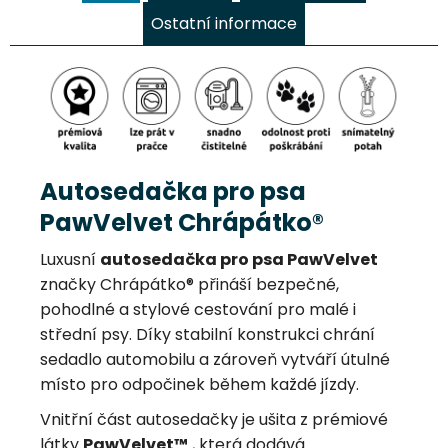
Ostatní informace
Autosedačka pro psa
PawVelvet Chrápátko®
Luxusní
autosedačka pro psa PawVelvet
značky Chrápátko® přináší bezpečné,
pohodlné a stylové cestování pro malé i
střední psy. Díky stabilní konstrukci chrání
sedadlo automobilu a zároveň vytváří útulné
místo pro odpočinek během každé jízdy.
Vnitřní část autosedačky je ušita z prémiové
látky
PawVelvet™
, která dodává