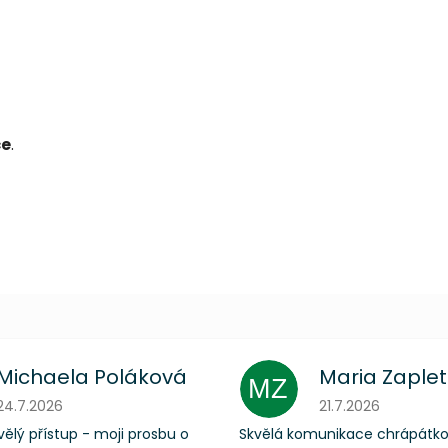
če
.
Michaela Poláková
Maria Zaple
MZ
Hodnocení obchodu je 5 z 5 hvězdiček.
Hodnocení obchodu
24.7.2026
21.7.2026
ělý přístup - moji prosbu o
Skvělá komunikace chrápátk