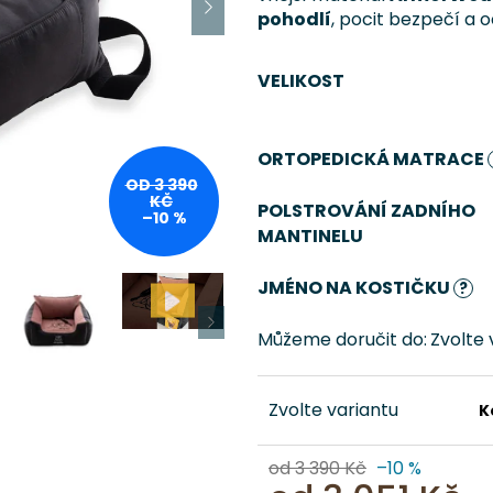
pohodlí
, pocit bezpečí a
VELIKOST
ORTOPEDICKÁ MATRACE
OD 3 390
KČ
POLSTROVÁNÍ ZADNÍHO
–10 %
MANTINELU
JMÉNO NA KOSTIČKU
?
Můžeme doručit do:
Zvolte 
Zvolte variantu
K
od 3 390 Kč
–10 %