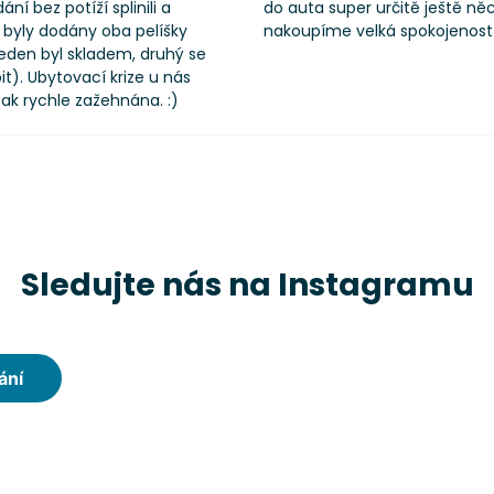
ání bez potíží splinili a
do auta super určitě ještě ně
byly dodány oba pelíšky
nakoupíme velká spokojenost
eden byl skladem, druhý se
t). Ubytovací krize u nás
ak rychle zažehnána. :)
Sledujte nás na Instagramu