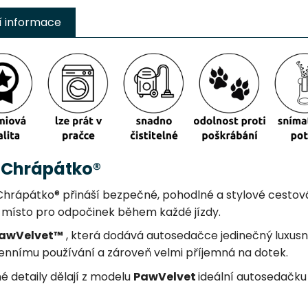
í informace
 Chrápátko®
hrápátko® přináší bezpečné, pohodlné a stylové cestování
é místo pro odpočinek během každé jízdy.
awVelvet™
, která dodává autosedačce jedinečný luxusní 
odennímu používání a zároveň velmi příjemná na dotek.
é detaily dělají z modelu
PawVelvet
ideální autosedačku