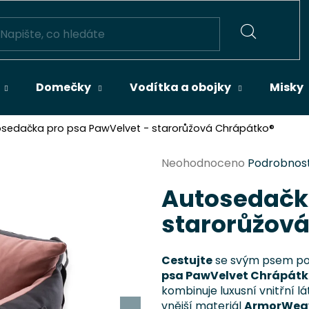
HLEDAT
Domečky
Vodítka a obojky
Misky
sedačka pro psa PawVelvet - starorůžová Chrápátko®
Průměrné
Neohodnoceno
Podrobnost
hodnocení
Autosedačka
produktu
je
starorůžov
0,0
z
5
Cestujte
se svým psem poh
hvězdiček.
psa PawVelvet Chrápátk
kombinuje luxusní vnitřní l
vnější materiál
ArmorWea