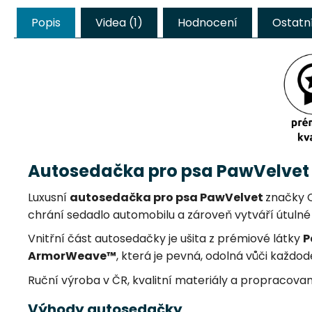
Popis
Videa (1)
Hodnocení
Ostatn
Autosedačka pro psa PawVelvet
Luxusní
autosedačka pro psa PawVelvet
značky C
chrání sedadlo automobilu a zároveň vytváří útuln
Vnitřní část autosedačky je ušita z prémiové látky
P
ArmorWeave™
, která je pevná, odolná vůči každ
Ruční výroba v ČR, kvalitní materiály a propracovan
Výhody autosedačky