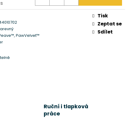
ks
Tisk
44010702
Zeptat se
arevný
Sdílet
Weave™
,
PawVelvet™
er
itelně
Ruční i tlapková
práce