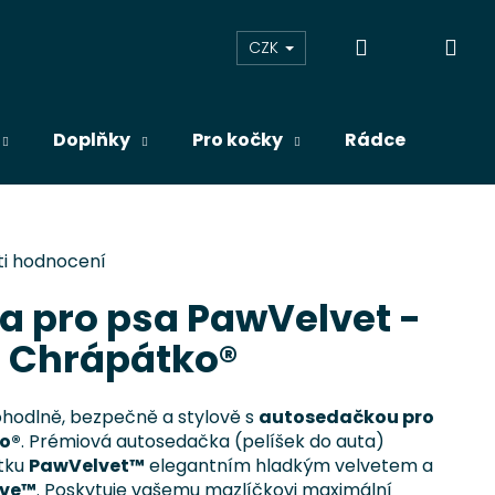
Přihlášení
Ná
CZK
koš
Doplňky
Pro kočky
Rádce
Blog
i hodnocení
 pro psa PawVelvet -
á Chrápátko®
odlně, bezpečně a stylově s
autosedačkou pro
o®
. Prémiová autosedačka (pelíšek do auta)
átku
PawVelvet™
elegantním hladkým velvetem a
ve™
. Poskytuje vašemu mazlíčkovi maximální