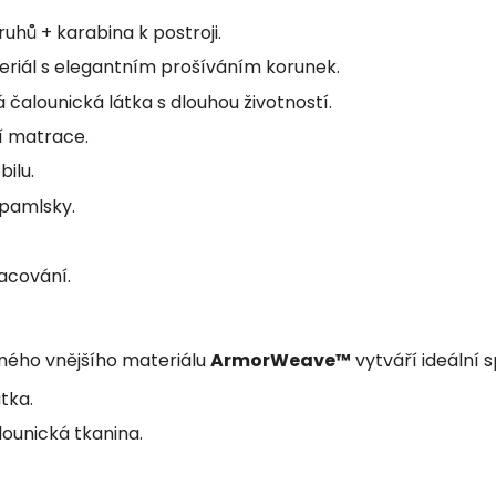
hů + karabina k postroji.
riál s elegantním prošíváním korunek.
 čalounická látka s dlouhou životností.
í matrace.
ilu.
 pamlsky.
racování.
ného vnějšího materiálu
ArmorWeave™
vytváří ideální 
tka.
unická tkanina.