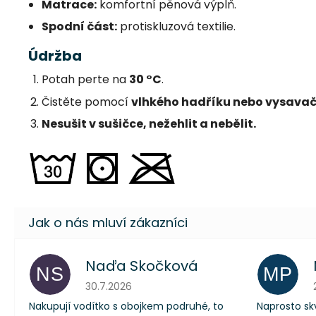
Matrace:
komfortní pěnová výplň.
Spodní část:
protiskluzová textilie.
Údržba
Potah perte na
30 °C
.
Čistěte pomocí
vlhkého hadříku nebo vysava
Nesušit v sušičce, nežehlit a nebělit.
Naďa Skočková
NS
MP
Hodnocení obchodu je 5 z 5 hvězdiček.
30.7.2026
Nakupují vodítko s obojkem podruhé, to
Naprosto skv