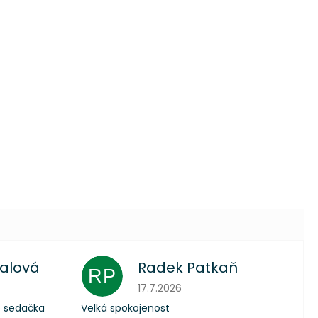
talová
Radek Patkaň
RP
 je 5 z 5 hvězdiček.
Hodnocení obchodu je 5 z 5 hvězdič
17.7.2026
o sedačka
Velká spokojenost