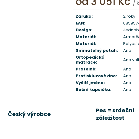
od
3 051 Kč
/ 
Měrná
cena:
Záruka
:
2 roky
EAN
:
085957
Design
:
Jednob
Materiál
:
Armor
Materiál
:
Polyest
Snímatelný potah
:
Ano
Ortopedická
Ano vol
matrace
:
Pratelné
:
Ano
Protiskluzové dno
:
Ano
Vyšití jména
:
Ano
Boční kapsička
:
Ano
Pes = srdeční
Český výrobce
záležitost