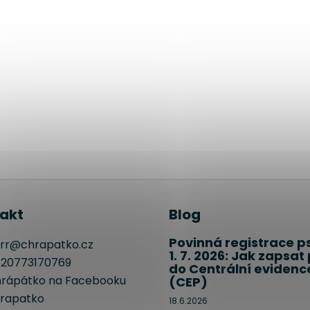
akt
Blog
Povinná registrace p
rr
@
chrapatko.cz
1. 7. 2026: Jak zapsat
20773170769
do Centrální evidenc
rápátko na Facebooku
(CEP)
rapatko
18.6.2026