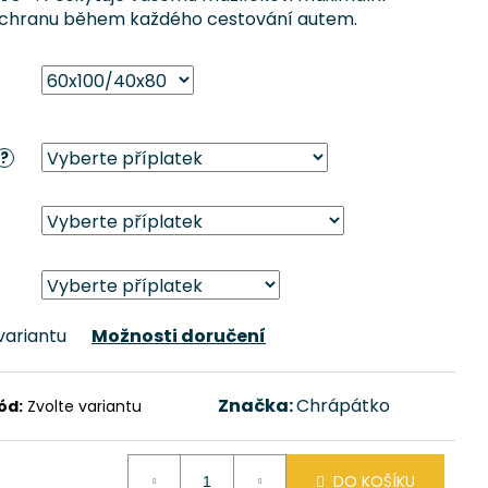
 ochranu během každého cestování autem.
?
variantu
Možnosti doručení
Značka:
Chrápátko
ód:
Zvolte variantu
DO KOŠÍKU