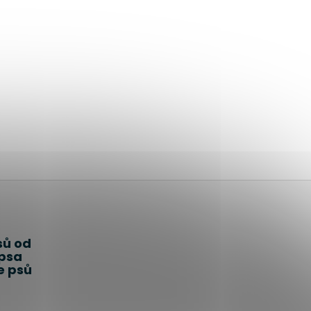
sů od
 psa
e psů