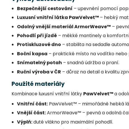
Bezpečnější cestování
– upevnění pomocí popru
Luxusní vnitřní látka PawVelvet™
– hebký mate
Odolný vnější materiál ArmorWeave™
– pevná
Pohodlí při jízdě
– měkké mantinely a komfortn
Protiskluzové dno
– stabilita na sedadle automob
Boční kapsa
– praktické místo na vodítko nebo
Snímatelný potah
– snadná údržba a praní.
Ruční výroba v ČR
– důraz na detail a kvalitu zp
Použité materiály
Kombinace luxusní vnitřní látky
PawVelvet™
a odol
Vnitřní část:
PawVelvet™ – mimořádně hebká lá
Vnější část:
ArmorWeave™ – pevná a odolná čalo
Výplň:
duté vlákno pro maximální pohodlí.