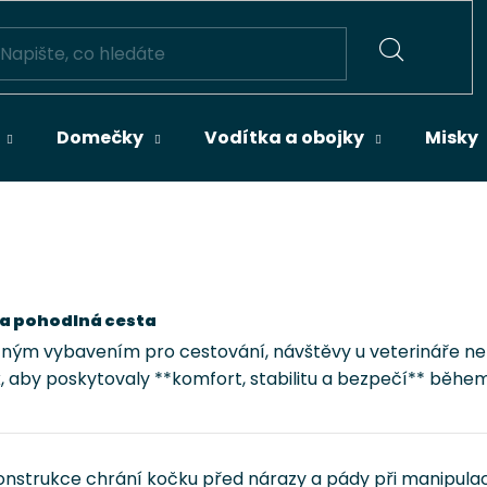
HLEDAT
Domečky
Vodítka a obojky
Misky
 a pohodlná cesta
tným vybavením pro cestování, návštěvy u veterináře ne
 aby poskytovaly **komfort, stabilitu a bezpečí** během 
nstrukce chrání kočku před nárazy a pády při manipulaci 