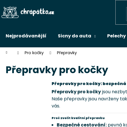
K
Přejít
na
o
Zpět
obsah
š
do
í
k
obchodu
Nejprodávanější
Sicny do auta
Pelechy
Domů
Pro kočky
Přepravky
Přepravky pro kočky
Přepravky pro kočky: bezpečná
Přepravky pro kočky
jsou nezby
Naše přepravky jsou navrženy tak,
vás.
Proč zvolit kvalitní přepravku
Bezpečné cestování:
pevná ko