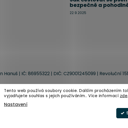
bezpečně a pohodlně
22.9.2025
n Hanuš | IČ: 86955322 | DIČ: CZ9001245099 | Revoluční 151
Tento web používá soubory cookie. Dalším procházením t
vyjadřujete souhlas s jejich používáním.. Více informací
zde
áva vyhrazena.
Upravit nastavení cookies
Nastavení