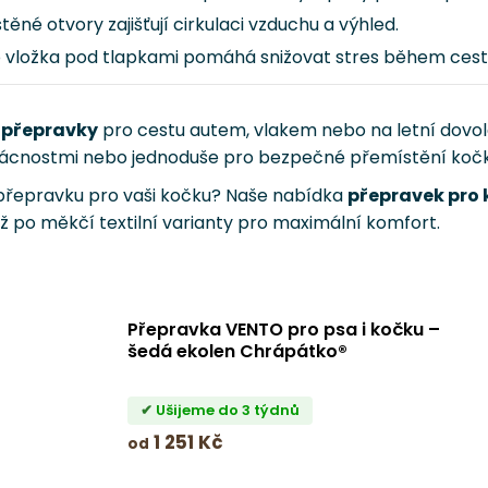
ěné otvory zajišťují cirkulaci vzduchu a výhled.
vložka pod tlapkami pomáhá snižovat stres během cest
 přepravky
pro cestu autem, vlakem nebo na letní dovol
mácnostmi nebo jednoduše pro bezpečné přemístění kočk
 přepravku pro vaši kočku? Naše nabídka
přepravek pro 
ž po měkčí textilní varianty pro maximální komfort.
Přepravka VENTO pro psa i kočku –
šedá ekolen Chrápátko®
Ušijeme do 3 týdnů
1 251 Kč
od