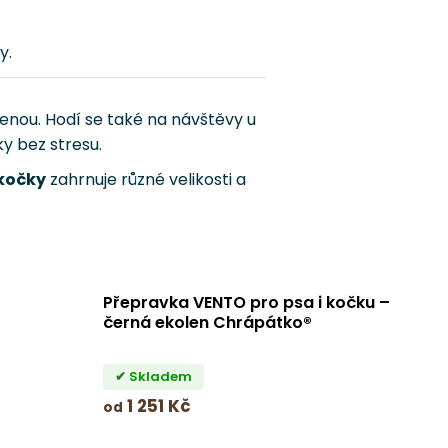
y.
enou. Hodí se také na návštěvy u
y bez stresu.
kočky
zahrnuje různé velikosti a
Přepravka VENTO pro psa i kočku –
černá ekolen Chrápátko®
Skladem
1 251 Kč
od