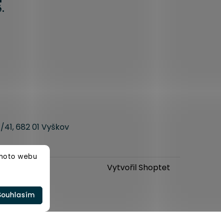
.
/41, 682 01 Vyškov
ohoto webu
.
Vytvořil Shoptet
Souhlasím