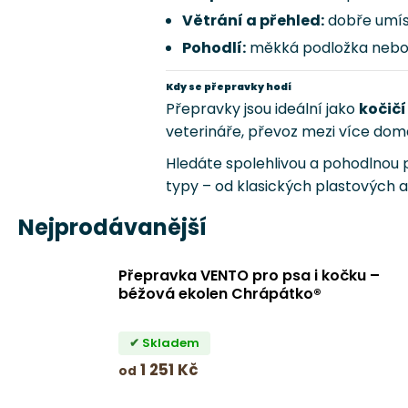
Větrání a přehled:
dobře umíst
Pohodlí:
měkká podložka nebo 
Kdy se přepravky hodí
Přepravky jsou ideální jako
kočičí
veterináře, převoz mezi více do
Hledáte spolehlivou a pohodlnou
typy – od klasických plastových a
Nejprodávanější
Přepravka VENTO pro psa i kočku –
béžová ekolen Chrápátko®
Skladem
1 251 Kč
od