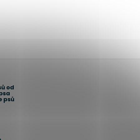
sů od
 psa
e psů
m