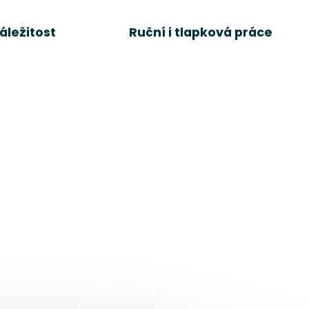
áležitost
Ruční i tlapková práce