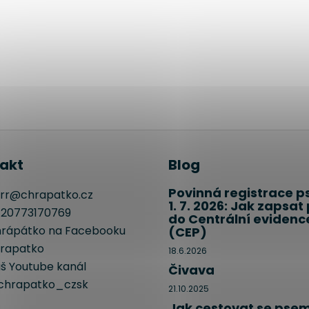
akt
Blog
Povinná registrace p
rr
@
chrapatko.cz
1. 7. 2026: Jak zapsat
20773170769
do Centrální evidenc
rápátko na Facebooku
(CEP)
rapatko
18.6.2026
š Youtube kanál
Čivava
hrapatko_czsk
21.10.2025
Jak cestovat se pse