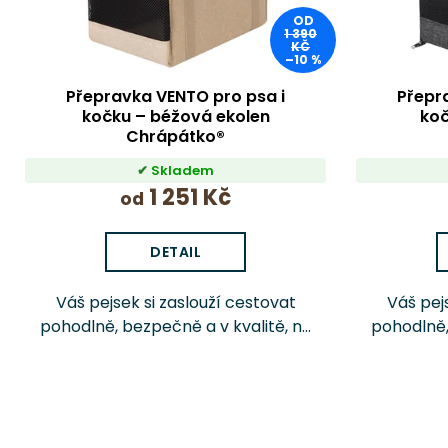
o
OD
1 390
d
KČ
–10 %
u
k
Přepravka VENTO pro psa i
Přepr
kočku – béžová ekolen
koč
t
Chrápátko®
ů
Skladem
1 251 Kč
od
DETAIL
Váš pejsek si zaslouží cestovat
Váš pej
pohodlně, bezpečně a v kvalitě, na
pohodlně,
kterou se můžete spolehnout.
kterou 
Transportní taška VENTO od
Transp
Chrápátka není žádná levná
Chrápá
varianta – jde o prémiově...
varian