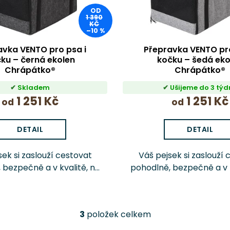
OD
1 390
KČ
–10 %
avka VENTO pro psa i
Přepravka VENTO pro
ku – černá ekolen
kočku – šedá eko
Chrápátko®
Chrápátko®
Skladem
Ušijeme do 3 týd
1 251 Kč
1 251 Kč
od
od
DETAIL
DETAIL
sek si zaslouží cestovat
Váš pejsek si zaslouží 
 bezpečně a v kvalitě, na
pohodlně, bezpečně a v k
se můžete spolehnout.
kterou se můžete spol
ortní taška VENTO od
Transportní taška V
tka není žádná levná
Chrápátka není žádn
3
položek celkem
ta – jde o prémiově...
varianta – jde o prém
O