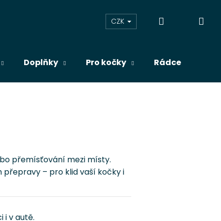
Přihlášení
Ná
CZK
koš
Doplňky
Pro kočky
Rádce
Blog
bo přemísťování mezi místy.
přepravy – pro klid vaší kočky i
i v autě.