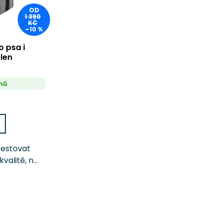
OD
1 390
KČ
–10 %
 psa i
len
nů
cestovat
valitě, na
ehnout.
ENTO od
á levná
iově...