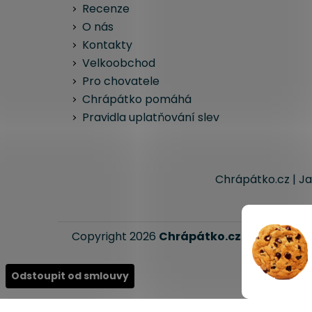
Recenze
O nás
Kontakty
Velkoobchod
Pro chovatele
Chrápátko pomáhá
Pravidla uplatňování slev
Chrápátko.cz | Ja
Copyright 2026
Chrápátko.cz
. Všechna pr
Odstoupit od smlouvy