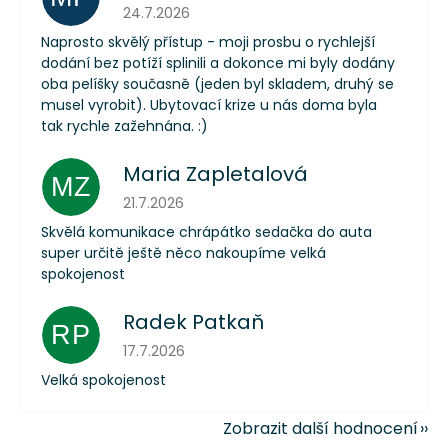
Hodnocení obchodu je 5 z 5 hvězdiček.
24.7.2026
Naprosto skvělý přístup - moji prosbu o rychlejší
dodání bez potíží splinili a dokonce mi byly dodány
oba pelíšky současně (jeden byl skladem, druhý se
musel vyrobit). Ubytovací krize u nás doma byla
tak rychle zažehnána. :)
Maria Zapletalová
MZ
Hodnocení obchodu je 5 z 5 hvězdiček.
21.7.2026
Skvělá komunikace chrápátko sedačka do auta
super určitě ještě něco nakoupíme velká
spokojenost
Radek Patkaň
RP
Hodnocení obchodu je 5 z 5 hvězdiček.
17.7.2026
Velká spokojenost
Zobrazit další hodnocení