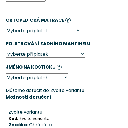
č
u
j
ORTOPEDICKÁ MATRACE
e
?
m
e
POLSTROVÁNÍ ZADNÍHO MANTINELU
DOMEČEK
PRO
PSA
ZAŠÍVÁRNA
JMÉNO NA KOSTIČKU
?
–
BÉŽOVÁ
CHRÁPÁTKO®
1
Můžeme doručit do:
Zvolte variantu
611
Možnosti doručení
Kč
Zvolte variantu
Kód:
Zvolte variantu
Značka:
Chrápátko