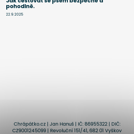
Jak cestovat se psem bezpečně a
pohodlně.
22.9.2025
Chrápátko.cz | Jan Hanuš | IČ: 86955322 | DIČ:
CZ9001245099 | Revoluční 151/41, 682 01 Vyškov