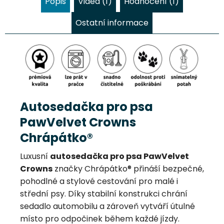
Popis
Videa (1)
Hodnocení (1)
Ostatní informace
Autosedačka pro psa
PawVelvet Crowns
Chrápátko®
Luxusní
autosedačka pro psa PawVelvet
Crowns
značky Chrápátko® přináší bezpečné,
pohodlné a stylové cestování pro malé i
střední psy. Díky stabilní konstrukci chrání
sedadlo automobilu a zároveň vytváří útulné
místo pro odpočinek během každé jízdy.