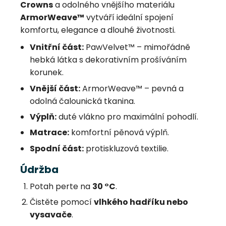
Crowns
a odolného vnějšího materiálu
ArmorWeave™
vytváří ideální spojení
komfortu, elegance a dlouhé životnosti.
Vnitřní část:
PawVelvet™ – mimořádně
hebká látka s dekorativním prošíváním
korunek.
Vnější část:
ArmorWeave™ – pevná a
odolná čalounická tkanina.
Výplň:
duté vlákno pro maximální pohodlí.
Matrace:
komfortní pěnová výplň.
Spodní část:
protiskluzová textilie.
Údržba
Potah perte na
30 °C
.
Čistěte pomocí
vlhkého hadříku nebo
vysavače
.