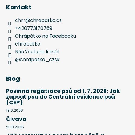
Kontakt
chrr
@
chrapatko.cz
+420773170769
Chrápátko na Facebooku
chrapatko
Náš Youtube kanál
@chrapatko_czsk
Blog
Povinná registrace psů od 1. 7. 2026: Jak
zapsat psa do Centrální evidence psů
(CEP)
18.6.2026
Čivava
21.10.2025