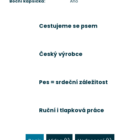
Boční kapsička
:
Ano
Cestujeme se psem
Český výrobce
Pes = srdeční záležitost
Ruční i tlapková práce