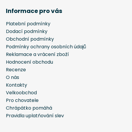
á
Informace pro vás
p
a
Platební podmínky
t
Dodací podmínky
í
Obchodní podmínky
Podmínky ochrany osobních údajů
Reklamace a vrácení zboží
Hodnocení obchodu
Recenze
O nás
Kontakty
Velkoobchod
Pro chovatele
Chrápátko pomáhá
Pravidla uplatňování slev