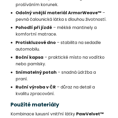
prošíváním korunek.
Odolný vnější materiál ArmorWeave™
–
pevná čalounická látka s dlouhou životností.
Pohodlí při jízdě
– měkké mantinely a
komfortní matrace.
Protiskluzové dno
– stabilita na sedadle
automobilu.
Boční kapsa
– praktické místo na vodítko
nebo pamlsky.
Snímatelný potah
– snadná údržba a
praní.
Ruční výroba v ČR
– důraz na detail a
kvalitu zpracování.
Použité materiály
Kombinace luxusní vnitřní látky
PawVelvet™