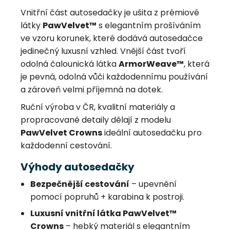
Vnitřní část autosedačky je ušita z prémiové
látky
PawVelvet™
s elegantním prošíváním
ve vzoru korunek, které dodává autosedačce
jedinečný luxusní vzhled. Vnější část tvoří
odolná čalounická látka
ArmorWeave™
, která
je pevná, odolná vůči každodennímu používání
a zároveň velmi příjemná na dotek.
Ruční výroba v ČR, kvalitní materiály a
propracované detaily dělají z modelu
PawVelvet Crowns
ideální autosedačku pro
každodenní cestování.
Výhody autosedačky
Bezpečnější cestování
– upevnění
pomocí popruhů + karabina k postroji.
Luxusní vnitřní látka PawVelvet™
Crowns
– hebký materiál s elegantním