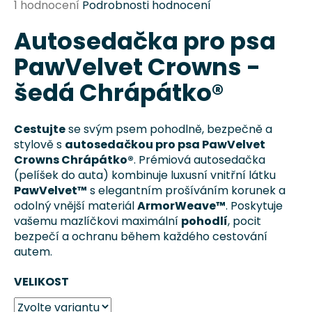
Průměrné
1 hodnocení
Podrobnosti hodnocení
a
hodnocení
j
Autosedačka pro psa
produktu
je
í
PawVelvet Crowns -
5,0
t
z
šedá Chrápátko®
?
5
hvězdiček.
Cestujte
se svým psem pohodlně, bezpečně a
stylově s
autosedačkou pro psa PawVelvet
Crowns Chrápátko®
. Prémiová autosedačka
HLEDAT
(pelíšek do auta) kombinuje luxusní vnitřní látku
PawVelvet™
s elegantním prošíváním korunek a
odolný vnější materiál
ArmorWeave™
. Poskytuje
vašemu mazlíčkovi maximální
pohodlí
, pocit
D
bezpečí a ochranu během každého cestování
o
autem.
p
o
VELIKOST
r
u