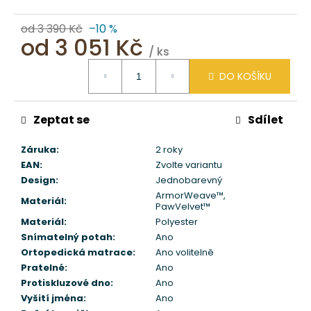
od 3 390 Kč
–10 %
od
3 051 Kč
/ ks
Měrná
DO KOŠÍKU
cena:
Zeptat se
Sdílet
Záruka
:
2 roky
EAN
:
Zvolte variantu
Design
:
Jednobarevný
ArmorWeave™
,
Materiál
:
PawVelvet™
Materiál
:
Polyester
Snímatelný potah
:
Ano
Ortopedická matrace
:
Ano volitelně
Pratelné
:
Ano
Protiskluzové dno
:
Ano
Vyšití jména
:
Ano