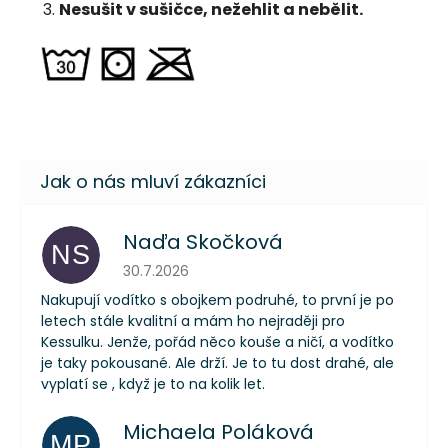
Nesušit v sušičce, nežehlit a nebělit.
Naďa Skočková
NS
Hodnocení obchodu je 5 z 5 hvězdiček.
30.7.2026
Nakupují vodítko s obojkem podruhé, to první je po
letech stále kvalitní a mám ho nejraději pro
Kessulku. Jenže, pořád něco kouše a ničí, a vodítko
je taky pokousané. Ale drží. Je to tu dost drahé, ale
vyplatí se , když je to na kolik let.
Michaela Poláková
MP