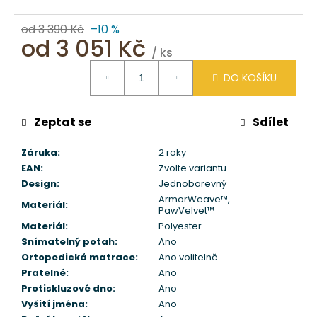
od 3 390 Kč
–10 %
od
3 051 Kč
/ ks
Měrná
DO KOŠÍKU
cena:
Zeptat se
Sdílet
Záruka
:
2 roky
EAN
:
Zvolte variantu
Design
:
Jednobarevný
ArmorWeave™
,
Materiál
:
PawVelvet™
Materiál
:
Polyester
Snímatelný potah
:
Ano
Ortopedická matrace
:
Ano volitelně
Pratelné
:
Ano
Protiskluzové dno
:
Ano
Vyšití jména
:
Ano