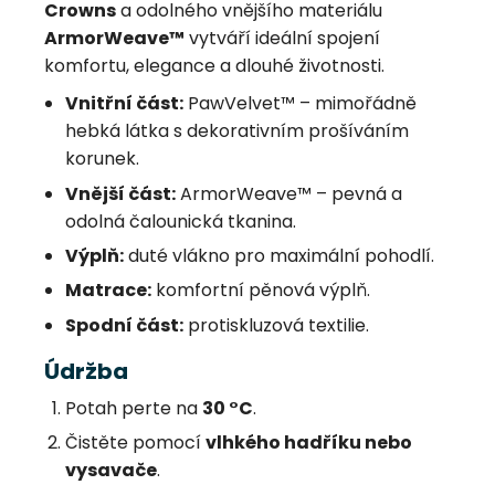
Crowns
a odolného vnějšího materiálu
ArmorWeave™
vytváří ideální spojení
komfortu, elegance a dlouhé životnosti.
Vnitřní část:
PawVelvet™ – mimořádně
hebká látka s dekorativním prošíváním
korunek.
Vnější část:
ArmorWeave™ – pevná a
odolná čalounická tkanina.
Výplň:
duté vlákno pro maximální pohodlí.
Matrace:
komfortní pěnová výplň.
Spodní část:
protiskluzová textilie.
Údržba
Potah perte na
30 °C
.
Čistěte pomocí
vlhkého hadříku nebo
vysavače
.