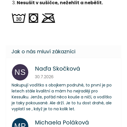
Nesušit v sušičce, nežehlit a nebělit.
Naďa Skočková
NS
Hodnocení obchodu je 5 z 5 hvězdiček.
30.7.2026
Nakupují vodítko s obojkem podruhé, to první je po
letech stále kvalitní a mám ho nejraději pro
Kessulku. Jenže, pořád něco kouše a ničí, a vodítko
je taky pokousané. Ale drží. Je to tu dost drahé, ale
vyplatí se , když je to na kolik let.
Michaela Poláková
MP