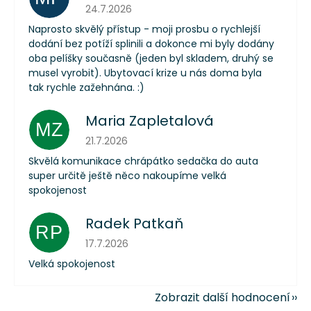
Hodnocení obchodu je 5 z 5 hvězdiček.
24.7.2026
Naprosto skvělý přístup - moji prosbu o rychlejší
dodání bez potíží splinili a dokonce mi byly dodány
oba pelíšky současně (jeden byl skladem, druhý se
musel vyrobit). Ubytovací krize u nás doma byla
tak rychle zažehnána. :)
Maria Zapletalová
MZ
Hodnocení obchodu je 5 z 5 hvězdiček.
21.7.2026
Skvělá komunikace chrápátko sedačka do auta
super určitě ještě něco nakoupíme velká
spokojenost
Radek Patkaň
RP
Hodnocení obchodu je 5 z 5 hvězdiček.
17.7.2026
Velká spokojenost
Zobrazit další hodnocení