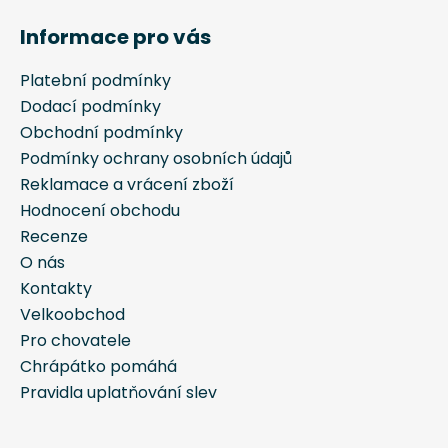
á
Informace pro vás
p
a
Platební podmínky
t
Dodací podmínky
í
Obchodní podmínky
Podmínky ochrany osobních údajů
Reklamace a vrácení zboží
Hodnocení obchodu
Recenze
O nás
Kontakty
Velkoobchod
Pro chovatele
Chrápátko pomáhá
Pravidla uplatňování slev