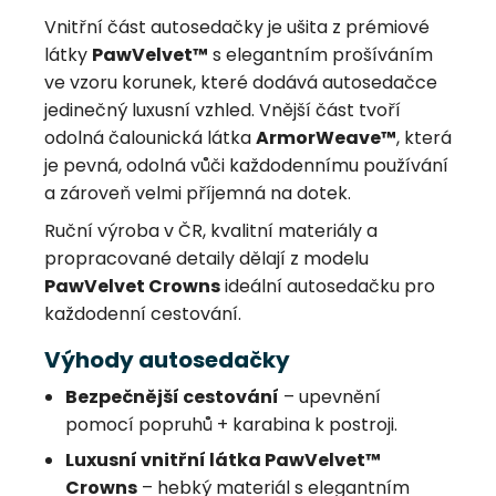
Vnitřní část autosedačky je ušita z prémiové
látky
PawVelvet™
s elegantním prošíváním
ve vzoru korunek, které dodává autosedačce
jedinečný luxusní vzhled. Vnější část tvoří
odolná čalounická látka
ArmorWeave™
, která
je pevná, odolná vůči každodennímu používání
a zároveň velmi příjemná na dotek.
Ruční výroba v ČR, kvalitní materiály a
propracované detaily dělají z modelu
PawVelvet Crowns
ideální autosedačku pro
každodenní cestování.
Výhody autosedačky
Bezpečnější cestování
– upevnění
pomocí popruhů + karabina k postroji.
Luxusní vnitřní látka PawVelvet™
Crowns
– hebký materiál s elegantním