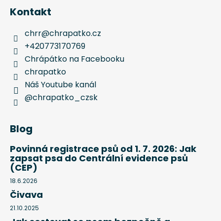
Kontakt
chrr
@
chrapatko.cz
+420773170769
Chrápátko na Facebooku
chrapatko
Náš Youtube kanál
@chrapatko_czsk
Blog
Povinná registrace psů od 1. 7. 2026: Jak
zapsat psa do Centrální evidence psů
(CEP)
18.6.2026
Čivava
21.10.2025