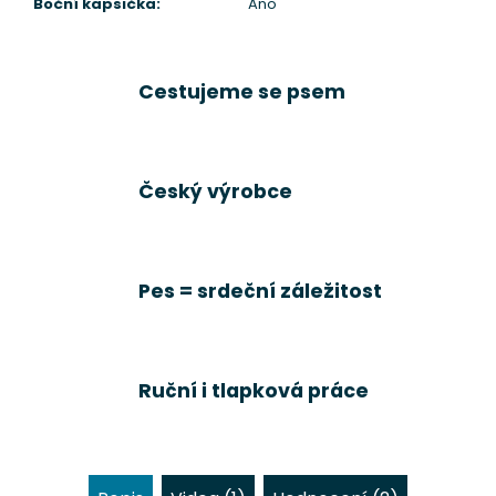
Boční kapsička
:
Ano
Cestujeme se psem
Český výrobce
Pes = srdeční záležitost
Ruční i tlapková práce