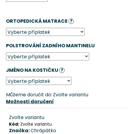
č
u
j
ORTOPEDICKÁ MATRACE
e
?
m
e
POLSTROVÁNÍ ZADNÍHO MANTINELU
DVOJMISKA
PRO
PSA,
KOČKU
JMÉNO NA KOSTIČKU
?
PUZZLE
SET
CHRÁPÁTKO®
1
Můžeme doručit do:
Zvolte variantu
431
Možnosti doručení
Kč
Původně:
Zvolte variantu
1
590
Kód:
Zvolte variantu
Kč
Značka:
Chrápátko