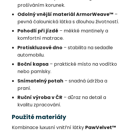
prošíváním korunek.
Odolný vnější materiál ArmorWeave™
–
pevná čalounická látka s dlouhou životností.
Pohodlí při jízdě
– měkké mantinely a
komfortní matrace.
Protiskluzové dno
– stabilita na sedadle
automobilu.
Boční kapsa
– praktické místo na vodítko
nebo pamlsky.
Snímatelný potah
– snadná údržba a
praní.
Ruční výroba v ČR
– důraz na detail a
kvalitu zpracování.
Použité materiály
Kombinace luxusní vnitřní látky
PawVelvet™