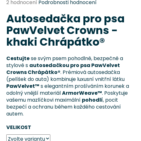
Průměrné
2 hodnocení
Podrobnosti hodnocení
a
hodnocení
j
Autosedačka pro psa
produktu
je
í
PawVelvet Crowns -
5,0
t
z
khaki Chrápátko®
?
5
hvězdiček.
Cestujte
se svým psem pohodlně, bezpečně a
stylově s
autosedačkou pro psa PawVelvet
Crowns Chrápátko®
. Prémiová autosedačka
HLEDAT
(pelíšek do auta) kombinuje luxusní vnitřní látku
PawVelvet™
s elegantním prošíváním korunek a
odolný vnější materiál
ArmorWeave™
. Poskytuje
vašemu mazlíčkovi maximální
pohodlí
, pocit
D
bezpečí a ochranu během každého cestování
o
autem.
p
o
VELIKOST
r
u