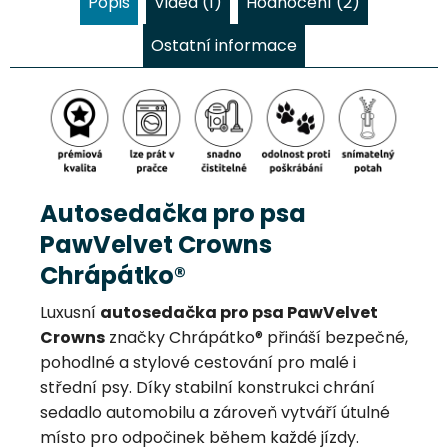
Popis
Videa (1)
Hodnocení (2)
Ostatní informace
Autosedačka pro psa
PawVelvet Crowns
Chrápátko®
Luxusní
autosedačka pro psa PawVelvet
Crowns
značky Chrápátko® přináší bezpečné,
pohodlné a stylové cestování pro malé i
střední psy. Díky stabilní konstrukci chrání
sedadlo automobilu a zároveň vytváří útulné
místo pro odpočinek během každé jízdy.