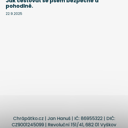
Jak cestovat se psem bezpečně a
pohodlně.
22.9.2025
Chrápátko.cz | Jan Hanuš | IČ: 86955322 | DIČ:
CZ9001245099 | Revoluční 151/41, 682 01 Vyškov