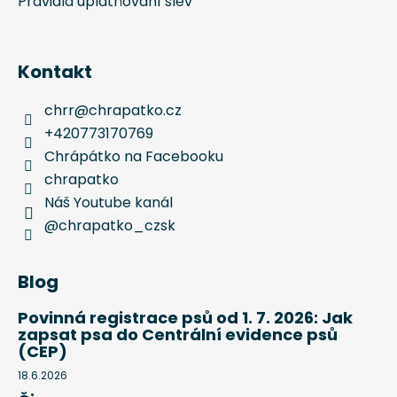
Pravidla uplatňování slev
Kontakt
chrr
@
chrapatko.cz
+420773170769
Chrápátko na Facebooku
chrapatko
Náš Youtube kanál
@chrapatko_czsk
Blog
Povinná registrace psů od 1. 7. 2026: Jak
zapsat psa do Centrální evidence psů
(CEP)
18.6.2026