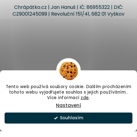
Chrápátko.cz | Jan Hanuš | IČ: 86955322 | DIČ:
CZ9001245099 | Revoluční 151/41, 682 01 Vyškov
Vytvořil Shoptet
Tento web používá soubory cookie. Dalším procházením
tohoto webu vyjadřujete souhlas s jejich používáním..
Copyright 2026
Chrápátko.cz
. Všechna práva
Více informací
zde
.
vyhrazena.
Upravit nastavení cookies
Nastavení
Odstoupit od smlouvy
Souhlasím