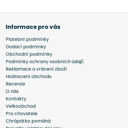
č
u
j
Z
e
á
Informace pro vás
m
p
e
a
Platební podmínky
t
Dodací podmínky
MULTIFUNKČNÍ
í
Obchodní podmínky
NEREZ
TERMOSKA/LÁHEV
Podmínky ochrany osobních údajů
BLACK
Reklamace a vrácení zboží
CHRÁPÁTKO®
Hodnocení obchodu
891
Recenze
Kč
O nás
Původně:
990
Kontakty
Kč
Velkoobchod
Pro chovatele
Chrápátko pomáhá