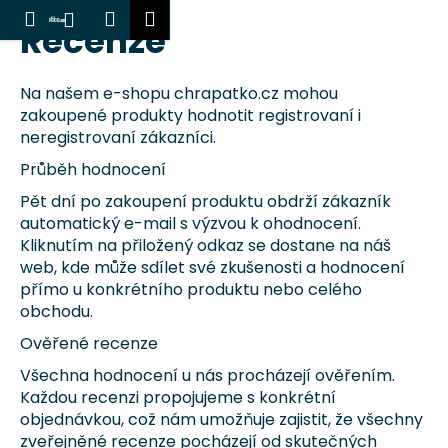
K
Hledat
Nákupní
Menu
Přihlášení
Recenze
Přejít
o
Zpět
Zpět
košík
na
š
obsah
í
Na našem e-shopu chrapatko.cz mohou
C
k
zakoupené produkty hodnotit registrovaní i
o
neregistrovaní zákazníci.
p
Průběh hodnocení
o
Pět dní po zakoupení produktu obdrží zákazník
t
automatický e-mail s výzvou k ohodnocení.
ř
Kliknutím na přiložený odkaz se dostane na náš
e
web, kde může sdílet své zkušenosti a hodnocení
b
přímo u konkrétního produktu nebo celého
obchodu.
u
j
Ověřené recenze
e
Všechna hodnocení u nás procházejí ověřením.
t
Každou recenzi propojujeme s konkrétní
e
objednávkou, což nám umožňuje zajistit, že všechny
zveřejněné recenze pocházejí od skutečných
n