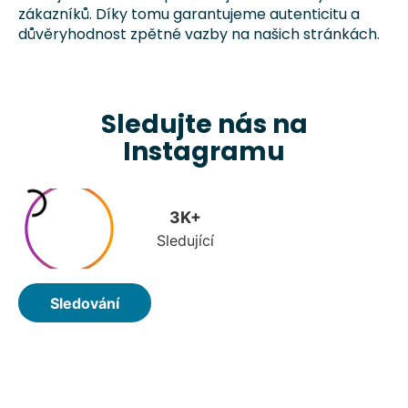
zákazníků. Díky tomu garantujeme autenticitu a
a
důvěryhodnost zpětné vazby na našich stránkách.
j
í
t
?
Sledujte nás na
Instagramu
HLEDAT
D
o
p
o
r
u