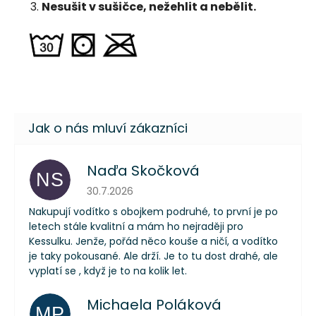
Nesušit v sušičce, nežehlit a nebělit.
Naďa Skočková
NS
Hodnocení obchodu je 5 z 5 hvězdiček.
30.7.2026
Nakupují vodítko s obojkem podruhé, to první je po
letech stále kvalitní a mám ho nejraději pro
Kessulku. Jenže, pořád něco kouše a ničí, a vodítko
je taky pokousané. Ale drží. Je to tu dost drahé, ale
vyplatí se , když je to na kolik let.
Michaela Poláková
MP