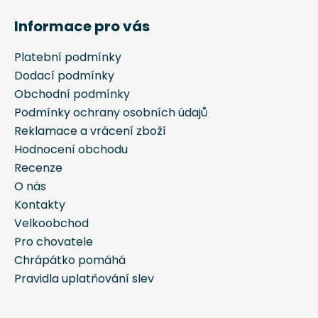
á
Informace pro vás
p
a
Platební podmínky
t
Dodací podmínky
í
Obchodní podmínky
Podmínky ochrany osobních údajů
Reklamace a vrácení zboží
Hodnocení obchodu
Recenze
O nás
Kontakty
Velkoobchod
Pro chovatele
Chrápátko pomáhá
Pravidla uplatňování slev