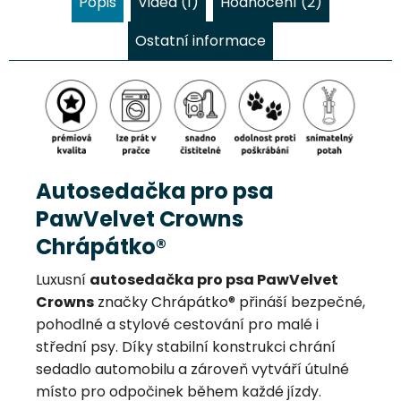
Popis
Videa (1)
Hodnocení (2)
Ostatní informace
Autosedačka pro psa
PawVelvet Crowns
Chrápátko®
Luxusní
autosedačka pro psa PawVelvet
Crowns
značky Chrápátko® přináší bezpečné,
pohodlné a stylové cestování pro malé i
střední psy. Díky stabilní konstrukci chrání
sedadlo automobilu a zároveň vytváří útulné
místo pro odpočinek během každé jízdy.