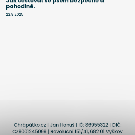
Jak cestovat se psem bezpečně a
pohodlně.
22.9.2025
Chrápátko.cz | Jan Hanuš | IČ: 86955322 | DIČ:
CZ9001245099 | Revoluční 151/41, 682 01 Vyškov