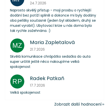
Hodnocení obchodu je 5 z 5 hvězdiček.
24.7.2026
Naprosto skvělý přístup - moji prosbu o rychlejší
dodání bez potíží splinili a dokonce mi byly dodány
oba pelíšky současně (jeden byl skladem, druhý se
musel vyrobit). Ubytovací krize u nás doma byla
tak rychle zažehnána. :)
Maria Zapletalová
MZ
Hodnocení obchodu je 5 z 5 hvězdiček.
21.7.2026
Skvělá komunikace chrápátko sedačka do auta
super určitě ještě něco nakoupíme velká
spokojenost
Radek Patkaň
RP
Hodnocení obchodu je 5 z 5 hvězdiček.
17.7.2026
Velká spokojenost
Zobrazit další hodnocení