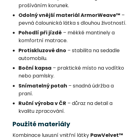
prošíváním korunek.
Odolný vnější materiál ArmorWeave™
–
pevná čalounická látka s dlouhou životností.
Pohodlí při jízdě
– měkké mantinely a
komfortní matrace.
Protiskluzové dno
– stabilita na sedadle
automobilu.
Boční kapsa
– praktické místo na vodítko
nebo pamlsky.
Snímatelný potah
– snadná údržba a
praní.
Ruční výroba v ČR
– důraz na detail a
kvalitu zpracování.
Použité materiály
Kombinace luxusní vnitřní látky
PawVelvet™