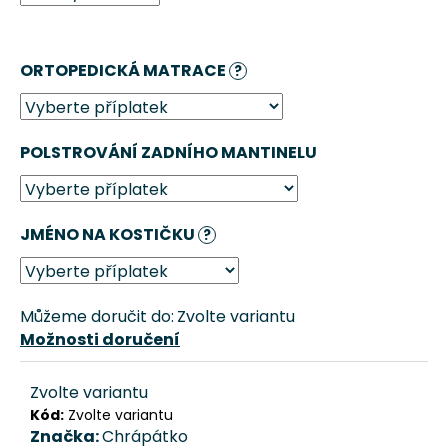
č
u
j
ORTOPEDICKÁ MATRACE
e
?
m
e
POLSTROVÁNÍ ZADNÍHO MANTINELU
DOMEČEK
PRO
PSA
ZAŠÍVÁRNA
JMÉNO NA KOSTIČKU
?
–
BÉŽOVÁ
CHRÁPÁTKO®
1
Můžeme doručit do:
Zvolte variantu
611
Možnosti doručení
Kč
Zvolte variantu
Kód:
Zvolte variantu
Značka:
Chrápátko