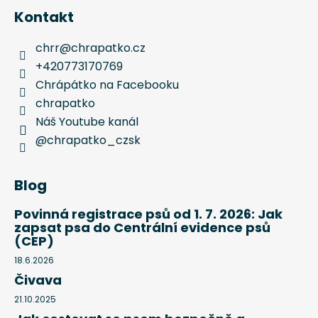
Kontakt
chrr
@
chrapatko.cz
+420773170769
Chrápátko na Facebooku
chrapatko
Náš Youtube kanál
@chrapatko_czsk
Blog
Povinná registrace psů od 1. 7. 2026: Jak
zapsat psa do Centrální evidence psů
(CEP)
18.6.2026
Čivava
21.10.2025