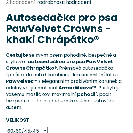
Průměrné
2 hodnocení
Podrobnosti hodnocení
a
hodnocení
j
Autosedačka pro psa
produktu
je
í
PawVelvet Crowns -
5,0
t
z
khaki Chrápátko®
?
5
hvězdiček.
Cestujte
se svým psem pohodlně, bezpečně a
stylově s
autosedačkou pro psa PawVelvet
Crowns Chrápátko®
. Prémiová autosedačka
HLEDAT
(pelíšek do auta) kombinuje luxusní vnitřní látku
PawVelvet™
s elegantním prošíváním korunek a
odolný vnější materiál
ArmorWeave™
. Poskytuje
vašemu mazlíčkovi maximální
pohodlí
, pocit
D
bezpečí a ochranu během každého cestování
o
autem.
p
o
VELIKOST
r
u