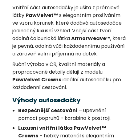
Vnitřní část autosedačky je ušita z prémiové
látky
PawVelvet™
s elegantním prošíváním
ve vzoru korunek, které dodává autosedačce
jedinečný luxusní vzhled. Vnější část tvoří
odolná čalounická látka
ArmorWeave™
, která
je pevná, odolná vůči každodennímu používání
a zároveň velmi příjemná na dotek.
Ruční výroba v ČR, kvalitní materiály a
propracované detaily dělají z modelu
PawVelvet Crowns
ideální autosedačku pro
každodenní cestování.
Výhody autosedačky
Bezpečnější cestování
– upevnění
pomocí popruhů + karabina k postroji.
Luxusní vnitřní látka PawVelvet™
Crowns
– hebký materiál s elegantním