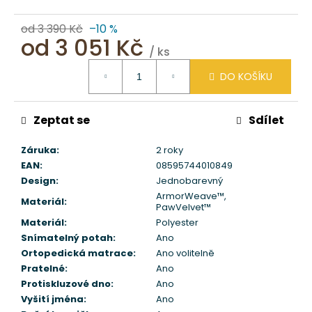
od 3 390 Kč
–10 %
od
3 051 Kč
/ ks
Měrná
DO KOŠÍKU
cena:
Zeptat se
Sdílet
Záruka
:
2 roky
EAN
:
08595744010849
Design
:
Jednobarevný
ArmorWeave™
,
Materiál
:
PawVelvet™
Materiál
:
Polyester
Snímatelný potah
:
Ano
Ortopedická matrace
:
Ano volitelně
Pratelné
:
Ano
Protiskluzové dno
:
Ano
Vyšití jména
:
Ano