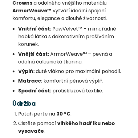
Crowns
a odolného vnějšího materiálu
ArmorWeave™
vytváří ideální spojení
komfortu, elegance a dlouhé životnosti.
Vnitřní část:
PawVelvet™ – mimořádně
hebká látka s dekorativním prošíváním
korunek.
Vnější část:
ArmorWeave™ – pevná a
odolná čalounická tkanina.
Výplň:
duté vlákno pro maximální pohodlí.
Matrace:
komfortní pěnová výplň.
Spodní část:
protiskluzová textilie.
Údržba
Potah perte na
30 °C
.
Čistěte pomocí
vlhkého hadříku nebo
vysavače
.