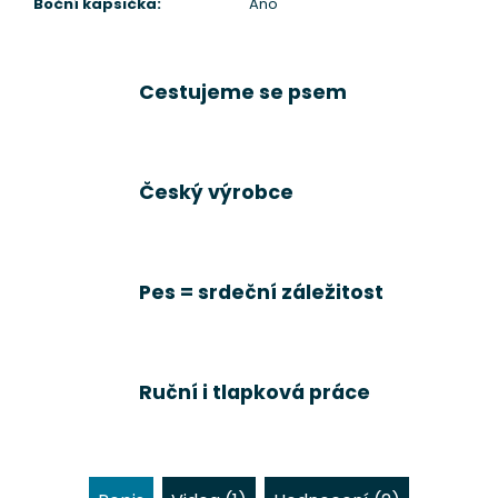
Boční kapsička
:
Ano
Cestujeme se psem
Český výrobce
Pes = srdeční záležitost
Ruční i tlapková práce