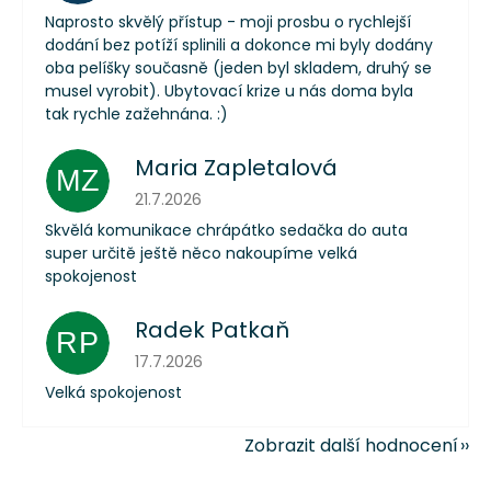
Naprosto skvělý přístup - moji prosbu o rychlejší
dodání bez potíží splinili a dokonce mi byly dodány
oba pelíšky současně (jeden byl skladem, druhý se
musel vyrobit). Ubytovací krize u nás doma byla
tak rychle zažehnána. :)
Maria Zapletalová
MZ
Hodnocení obchodu je 5 z 5 hvězdiček.
21.7.2026
Skvělá komunikace chrápátko sedačka do auta
super určitě ještě něco nakoupíme velká
spokojenost
Radek Patkaň
RP
Hodnocení obchodu je 5 z 5 hvězdiček.
17.7.2026
Velká spokojenost
Zobrazit další hodnocení