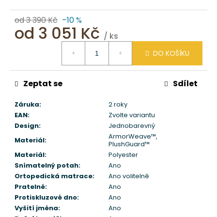
od 3 390 Kč
–10 %
od
3 051 Kč
/ ks
Měrná
DO KOŠÍKU
cena:
Zeptat se
Sdílet
Záruka
:
2 roky
EAN
:
Zvolte variantu
Design
:
Jednobarevný
ArmorWeave™
,
Materiál
:
PlushGuard™
Materiál
:
Polyester
Snímatelný potah
:
Ano
Ortopedická matrace
:
Ano volitelně
Pratelné
:
Ano
Protiskluzové dno
:
Ano
Vyšití jména
:
Ano