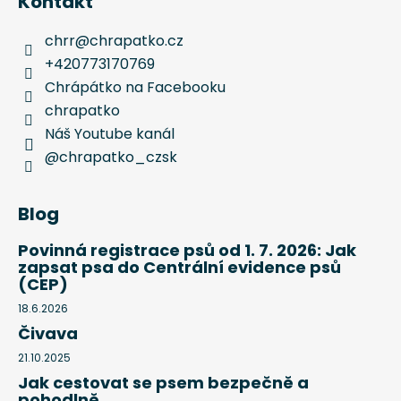
Kontakt
chrr
@
chrapatko.cz
+420773170769
Chrápátko na Facebooku
chrapatko
Náš Youtube kanál
@chrapatko_czsk
Blog
Povinná registrace psů od 1. 7. 2026: Jak
zapsat psa do Centrální evidence psů
(CEP)
18.6.2026
Čivava
21.10.2025
Jak cestovat se psem bezpečně a
pohodlně.