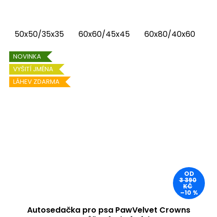
Crowns Chrápátko®. Prémiová autosedačka
(pelíšek do auta) kombinuje luxusní vnitřní
látku...
50x50/35x35
60x60/45x45
60x80/40x60
6
NOVINKA
VYŠITÍ JMÉNA
LÁHEV ZDARMA
OD
3 390
KČ
–10 %
Autosedačka pro psa PawVelvet Crowns