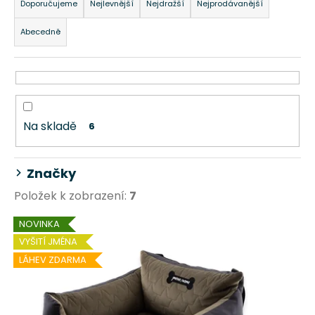
a
Doporučujeme
Nejlevnější
Nejdražší
Nejprodávanější
z
Abecedně
e
n
í
p
r
Na skladě
6
o
d
u
Značky
k
Položek k zobrazení:
7
t
ů
V
NOVINKA
ý
VYŠITÍ JMÉNA
p
LÁHEV ZDARMA
i
s