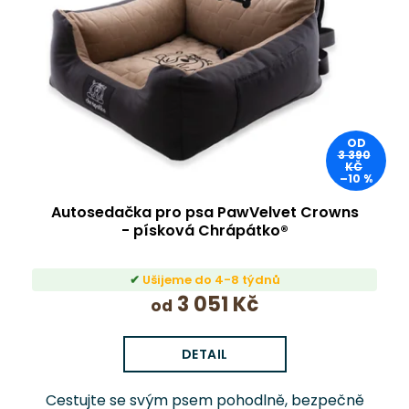
OD
3 390
KČ
–10 %
Autosedačka pro psa PawVelvet Crowns
- písková Chrápátko®
Ušijeme do 4-8 týdnů
3 051 Kč
od
DETAIL
Cestujte se svým psem pohodlně, bezpečně