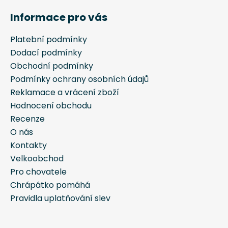
á
Informace pro vás
p
a
Platební podmínky
t
Dodací podmínky
í
Obchodní podmínky
Podmínky ochrany osobních údajů
Reklamace a vrácení zboží
Hodnocení obchodu
Recenze
O nás
Kontakty
Velkoobchod
Pro chovatele
Chrápátko pomáhá
Pravidla uplatňování slev