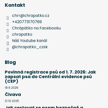
Kontakt
chrr
@
chrapatko.cz
+420773170769
Chrápátko na Facebooku
chrapatko
Náš Youtube kanál
@chrapatko_czsk
Blog
Povinná registrace psů od 1. 7. 2026: Jak
zapsat psa do Centrální evidence psů
(CEP)
18.6.2026
Čivava
21.10.2025
Jak cestovat se psem bezpečně a