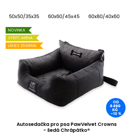
(pelíšek do auta) kombinuje luxusní vnitřní
látku...
50x50/35x35
60x60/45x45
60x80/40x60
6
NOVINKA
VYŠITÍ JMÉNA
LÁHEV ZDARMA
OD
3 390
KČ
–10 %
Autosedačka pro psa PawVelvet Crowns
- šedá Chrápátko®