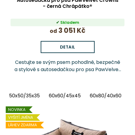
Autosedačka pro psa PawVelvet Crowns
- černá Chrápátko®
Skladem
3 051 Kč
od
DETAIL
Cestujte se svým psem pohodlně, bezpečně
a stylově s autosedačkou pro psa PawVelvet
Crowns Chrápátko®. Prémiová autosedačka
(pelíšek do auta) kombinuje luxusní vnitřní
látku...
50x50/35x35
60x60/45x45
60x80/40x60
6
NOVINKA
VYŠITÍ JMÉNA
LÁHEV ZDARMA