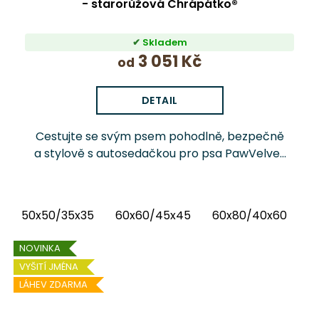
- starorůžová Chrápátko®
Skladem
3 051 Kč
od
DETAIL
Cestujte se svým psem pohodlně, bezpečně
a stylově s autosedačkou pro psa PawVelvet
Crowns Chrápátko®. Prémiová autosedačka
(pelíšek do auta) kombinuje luxusní vnitřní
látku...
50x50/35x35
60x60/45x45
60x80/40x60
6
NOVINKA
VYŠITÍ JMÉNA
LÁHEV ZDARMA