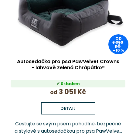
OD
3 390
KČ
–10 %
Autosedačka pro psa PawVelvet Crowns
- lahvově zelená Chrápátko®
Skladem
3 051 Kč
od
DETAIL
Cestujte se svým psem pohodlně, bezpečně
a stylově s autosedačkou pro psa PawVelvet