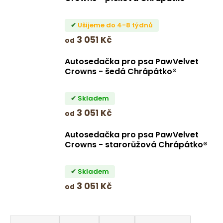
č
u
j
Ušijeme do 4-8 týdnů
e
3 051 Kč
od
m
e
Autosedačka pro psa PawVelvet
Crowns - šedá Chrápátko®
DVOJMISKA
PRO
Skladem
PSA,
3 051 Kč
KOČKU
od
PUZZLE
SET
Autosedačka pro psa PawVelvet
CHRÁPÁTKO®
Crowns - starorůžová Chrápátko®
1
431
Skladem
Kč
3 051 Kč
od
Původně:
1
590
Ř
Kč