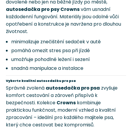
dovolené nebo jen na běžné jízdy po městě,
v
autosedačka pro psy Crowns
vám usnadní
ý
každodenní fungování. Materiály jsou odolné vůči
p
i
opotřebení a konstrukce je navržena pro dlouhou
s
životnost.
u
minimalizuje znečištění sedaček v autě
pomáhá omezit stres psa při jízdě
umožňuje pohodlné ležení i sezení
snadná manipulace a instalace
Vyberte kvalitní autosedačku pro psa
Správně zvolená
autosedačka pro psa
zvyšuje
komfort cestování a zároveň přispívá k
bezpečnosti. Kolekce
Crowns
kombinuje
praktickou funkčnost, moderní vzhled a kvalitní
zpracování – ideální pro každého majitele psa,
který chce cestovat bez kompromisů.