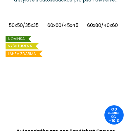
Crowns Chrápátko®. Prémiová autosedačka
(pelíšek do auta) kombinuje luxusní vnitřní
látku...
50x50/35x35
60x60/45x45
60x80/40x60
6
NOVINKA
VYŠITÍ JMÉNA
LÁHEV ZDARMA
OD
3 390
KČ
–10 %