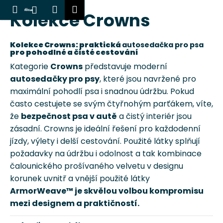
K
Hledat
Nákupní
Menu
Přihlášení
Kolekce Crowns
Přejít
o
Zpět
Zpět
košík
na
š
obsah
í
Kolekce Crowns: praktická
autosedačka pro psa
C
pro pohodlné a čisté cestování
k
o
Kategorie
Crowns
představuje moderní
p
autosedačky pro psy
, které jsou navržené pro
o
maximální pohodlí psa i snadnou údržbu. Pokud
často cestujete se svým čtyřnohým parťákem, víte,
t
že
bezpečnost psa v autě
a čistý interiér jsou
ř
zásadní. Crowns je ideální řešení pro každodenní
e
jízdy, výlety i delší cestování. Použité látky splňují
b
požadavky na údržbu i odolnost a tak kombinace
u
čalounického prošívaného velvetu v designu
j
korunek uvnitř a vnější použité látky
e
ArmorWeave™ je skvělou volbou kompromisu
t
mezi designem a praktičností.
e
n