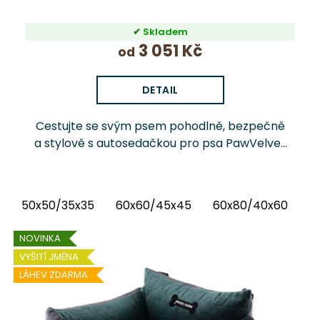
Skladem
3 051 Kč
od
DETAIL
Cestujte se svým psem pohodlně, bezpečně
a stylově s autosedačkou pro psa PawVelvet
Crowns Chrápátko®. Prémiová autosedačka
(pelíšek do auta) kombinuje luxusní vnitřní
látku...
50x50/35x35
60x60/45x45
60x80/40x60
6
NOVINKA
VYŠITÍ JMÉNA
LÁHEV ZDARMA