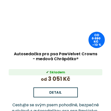
OD
3 390
KČ
–10 %
Autosedačka pro psa PawVelvet Crowns
- medová Chrápátko®
Skladem
3 051 Kč
od
DETAIL
Cestujte se svým psem pohodlně, bezpečně
a stylově s autosedačkou pro psa PawVelvet