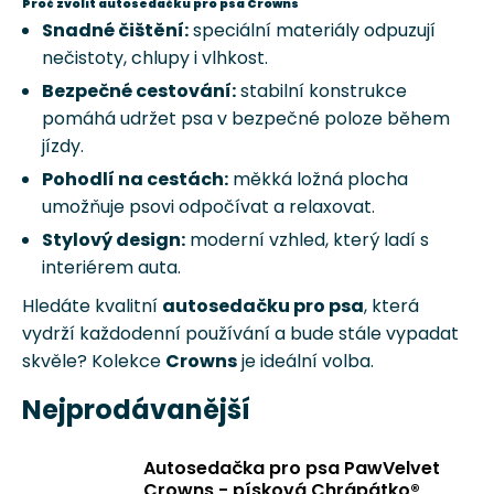
Proč zvolit autosedačku pro psa Crowns
a
Snadné čištění:
speciální materiály odpuzují
j
nečistoty, chlupy i vlhkost.
í
Bezpečné cestování:
stabilní konstrukce
t
pomáhá udržet psa v bezpečné poloze během
?
jízdy.
Pohodlí na cestách:
měkká ložná plocha
umožňuje psovi odpočívat a relaxovat.
Stylový design:
moderní vzhled, který ladí s
HLEDAT
interiérem auta.
Hledáte kvalitní
autosedačku pro psa
, která
vydrží každodenní používání a bude stále vypadat
D
skvěle? Kolekce
Crowns
je ideální volba.
o
p
Nejprodávanější
o
r
Autosedačka pro psa PawVelvet
u
Crowns - písková Chrápátko®