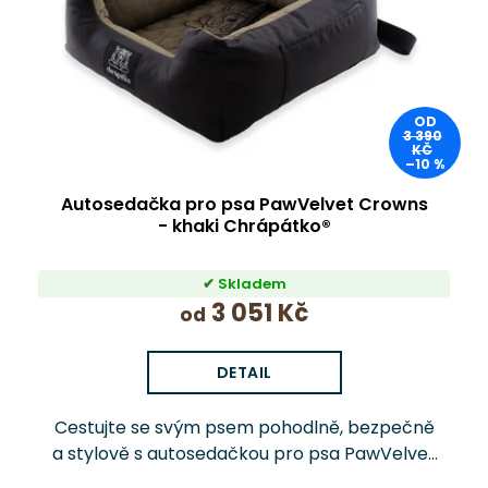
p
r
o
d
u
OD
k
3 390
KČ
t
–10 %
ů
Autosedačka pro psa PawVelvet Crowns
- khaki Chrápátko®
Skladem
3 051 Kč
od
DETAIL
Cestujte se svým psem pohodlně, bezpečně
a stylově s autosedačkou pro psa PawVelvet
Crowns Chrápátko®. Prémiová autosedačka