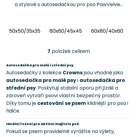
a stylově s autosedačkou pro psa PawVelvet
Crowns Chrápátko®. Prémiová autosedačka
(pelíšek do auta) kombinuje luxusní vnitřní
látku...
50x50/35x35
60x60/45x45
60x80/40x60
6
7
položek celkem
O
v
Autosedačka pro malé i střední psy
l
Autosedačky z kolekce
Crowns
jsou vhodné jako
á
autosedačka pro malé psy
i
autosedačka pro
d
a
střední psy
. Poskytují stabilní oporu při jízdě a
c
zároveň vytváří psovi vlastní bezpečný prostor.
í
Díky tomu je
cestování se psem
klidnější pro psa i
p
řidiče.
r
v
Ideální řešení pro aktivní majitele psů
k
Pokud se psem pravidelně vyrážíte na výlety,
y