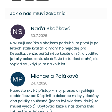
Naďa Skočková
NS
Hodnocení obchodu je 5 z 5 hvězdiček.
30.7.2026
Nakupují vodítko s obojkem podruhé, to první je po
letech stále kvalitní a mám ho nejraději pro
Kessulku. Jenže, pořád něco kouše a ničí, a vodítko
je taky pokousané. Ale drží. Je to tu dost drahé, ale
vyplatí se , když je to na kolik let.
Michaela Poláková
MP
Hodnocení obchodu je 5 z 5 hvězdiček.
24.7.2026
Naprosto skvělý přístup - moji prosbu o rychlejší
dodání bez potíží splinili a dokonce mi byly dodány
oba pelíšky současně (jeden byl skladem, druhý se
musel vyrobit). Ubytovací krize u nás doma byla
tak rychle zažehnána. :)