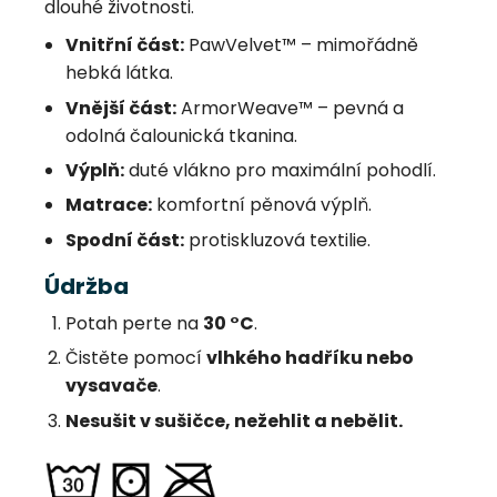
dlouhé životnosti.
Vnitřní část:
PawVelvet™ – mimořádně
hebká látka.
Vnější část:
ArmorWeave™ – pevná a
odolná čalounická tkanina.
Výplň:
duté vlákno pro maximální pohodlí.
Matrace:
komfortní pěnová výplň.
Spodní část:
protiskluzová textilie.
Údržba
Potah perte na
30 °C
.
Čistěte pomocí
vlhkého hadříku nebo
vysavače
.
Nesušit v sušičce, nežehlit a nebělit.