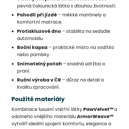
pevná čalounická látka s dlouhou životností.
Pohodlí při jízdě
– měkké mantinely a
komfortní matrace.
Protiskluzové dno
– stabilita na sedadle
automobilu.
Boční kapsa
– praktické místo na vodítko
nebo pamlsky.
Snímatelný potah
– snadná údržba a
praní.
Ruční výroba v ČR
– důraz na detail a
kvalitu zpracování.
Použité materiály
Kombinace luxusní vnitřní látky
PawVelvet™
a
odolného vnějšího materiálu
ArmorWeave™
vytváří ideální spojení komfortu, elegance a