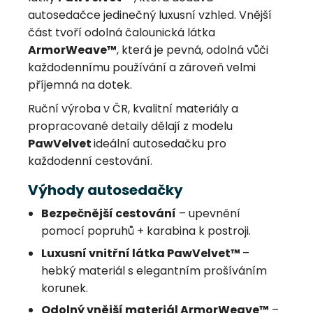
autosedačce jedinečný luxusní vzhled. Vnější
část tvoří odolná čalounická látka
ArmorWeave™
, která je pevná, odolná vůči
každodennímu používání a zároveň velmi
příjemná na dotek.
Ruční výroba v ČR, kvalitní materiály a
propracované detaily dělají z modelu
PawVelvet
ideální autosedačku pro
každodenní cestování.
Výhody autosedačky
Bezpečnější cestování
– upevnění
pomocí popruhů + karabina k postroji.
Luxusní vnitřní látka PawVelvet™
–
hebký materiál s elegantním prošíváním
korunek.
Odolný vnější materiál ArmorWeave™
–