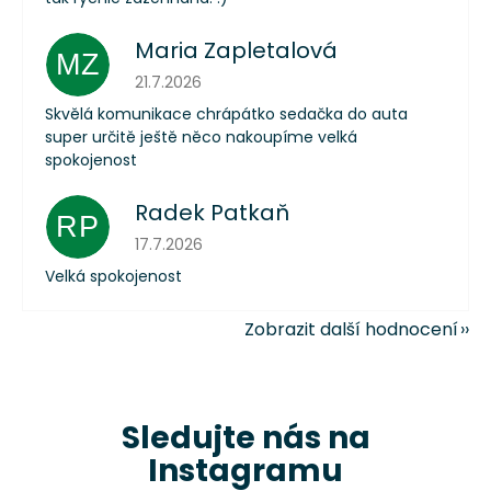
Maria Zapletalová
MZ
Hodnocení obchodu je 5 z 5 hvězdiček.
21.7.2026
Skvělá komunikace chrápátko sedačka do auta
super určitě ještě něco nakoupíme velká
spokojenost
Radek Patkaň
RP
Hodnocení obchodu je 5 z 5 hvězdiček.
17.7.2026
Velká spokojenost
Zobrazit další hodnocení
Sledujte nás na
Instagramu