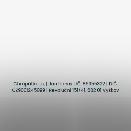
Chrápátko.cz | Jan Hanuš | IČ: 86955322 | DIČ:
CZ9001245099 | Revoluční 151/41, 682 01 Vyškov