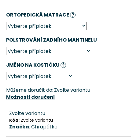
č
u
ORTOPEDICKÁ MATRACE
j
?
e
m
e
POLSTROVÁNÍ ZADNÍHO MANTINELU
PELECH
PRO
PSA
JMÉNO NA KOSTIČKU
?
GAUČÁK
–
LAHVOVĚ
ZELENÁ
Můžeme doručit do:
Zvolte variantu
CHRÁPÁTKO®
Možnosti doručení
1
665
Kč
Zvolte variantu
Kód:
Zvolte variantu
Původně:
1
Značka:
Chrápátko
850
Kč