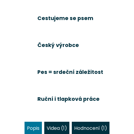
Cestujeme se psem
Český výrobce
Pes = srdeční záležitost
Ruční i tlapková práce
Popis
Videa (1)
Hodnocení (1)