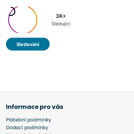
Z
á
Informace pro vás
p
a
Platební podmínky
t
Dodací podmínky