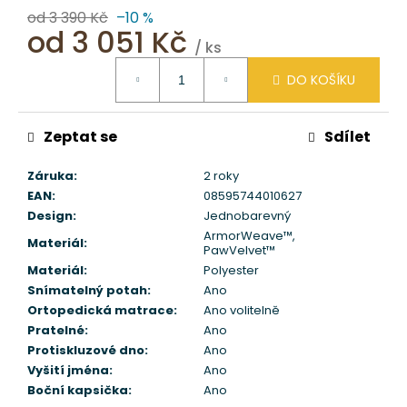
od 3 390 Kč
–10 %
od
3 051 Kč
/ ks
Měrná
DO KOŠÍKU
cena:
Zeptat se
Sdílet
Záruka
:
2 roky
EAN
:
08595744010627
Design
:
Jednobarevný
ArmorWeave™
,
Materiál
:
PawVelvet™
Materiál
:
Polyester
Snímatelný potah
:
Ano
Ortopedická matrace
:
Ano volitelně
Pratelné
:
Ano
Protiskluzové dno
:
Ano
Vyšití jména
:
Ano
Boční kapsička
:
Ano