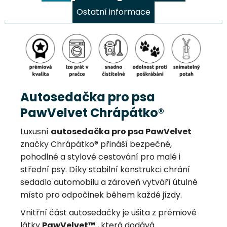
Ostatní informace
Autosedačka pro psa
PawVelvet Chrápátko®
Luxusní
autosedačka pro psa PawVelvet
značky Chrápátko® přináší bezpečné,
pohodlné a stylové cestování pro malé i
střední psy. Díky stabilní konstrukci chrání
sedadlo automobilu a zároveň vytváří útulné
místo pro odpočinek během každé jízdy.
Vnitřní část autosedačky je ušita z prémiové
látky
PawVelvet™
, která dodává