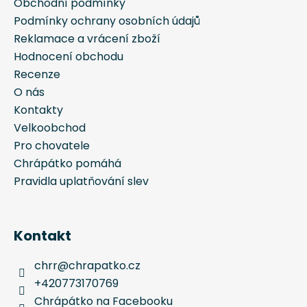
í
Obchodní podmínky
Podmínky ochrany osobních údajů
Reklamace a vrácení zboží
Hodnocení obchodu
Recenze
O nás
Kontakty
Velkoobchod
Pro chovatele
Chrápátko pomáhá
Pravidla uplatňování slev
Kontakt
chrr
@
chrapatko.cz
+420773170769
Chrápátko na Facebooku