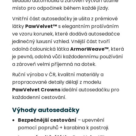
sedadlo automobilu a zároveň vytváří útulné
místo pro odpočinek během každé jízdy.
Vnitřní část autosedačky je ušita z prémiové
látky
PawVelvet™
s elegantním prošíváním
ve vzoru korunek, které dodává autosedačce
jedinečný luxusní vzhled. Vnější část tvoří
odolná čalounická látka
ArmorWeave™
, která
je pevná, odolná vůči každodennímu používání
a zároveň velmi příjemná na dotek.
Ruční výroba v ČR, kvalitní materiály a
propracované detaily dělají z modelu
PawVelvet Crowns
ideální autosedačku pro
každodenní cestování.
Výhody autosedačky
Bezpečnější cestování
– upevnění
pomocí popruhů + karabina k postroji.