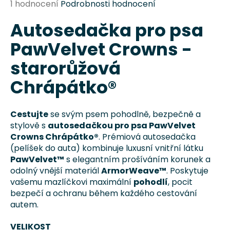
Průměrné
1 hodnocení
Podrobnosti hodnocení
a
hodnocení
j
Autosedačka pro psa
produktu
je
í
PawVelvet Crowns -
5,0
t
z
starorůžová
?
5
Chrápátko®
hvězdiček.
Cestujte
se svým psem pohodlně, bezpečně a
HLEDAT
stylově s
autosedačkou pro psa PawVelvet
Crowns Chrápátko®
. Prémiová autosedačka
(pelíšek do auta) kombinuje luxusní vnitřní látku
PawVelvet™
s elegantním prošíváním korunek a
D
odolný vnější materiál
ArmorWeave™
. Poskytuje
o
vašemu mazlíčkovi maximální
pohodlí
, pocit
p
bezpečí a ochranu během každého cestování
o
autem.
r
u
VELIKOST