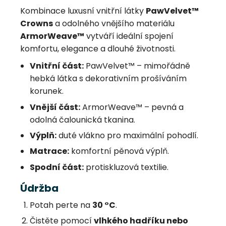
Kombinace luxusní vnitřní látky
PawVelvet™
Crowns
a odolného vnějšího materiálu
ArmorWeave™
vytváří ideální spojení
komfortu, elegance a dlouhé životnosti.
Vnitřní část:
PawVelvet™ – mimořádně
hebká látka s dekorativním prošíváním
korunek.
Vnější část:
ArmorWeave™ – pevná a
odolná čalounická tkanina.
Výplň:
duté vlákno pro maximální pohodlí.
Matrace:
komfortní pěnová výplň.
Spodní část:
protiskluzová textilie.
Údržba
Potah perte na
30 °C
.
Čistěte pomocí
vlhkého hadříku nebo