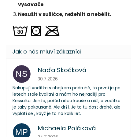
vysavače
.
Nesušit v sušičce, nežehlit a nebělit.
Naďa Skočková
NS
Hodnocení obchodu je 5 z 5 hvězdiček.
30.7.2026
Nakupují vodítko s obojkem podruhé, to první je po
letech stále kvalitní a mám ho nejraději pro
Kessulku. Jenže, pořád něco kouše a ničí, a vodítko
je taky pokousané. Ale drží. Je to tu dost drahé, ale
vyplatí se , když je to na kolik let.
Michaela Poláková
MP
Hodnocení obchodu je 5 z 5 hvězdiček.