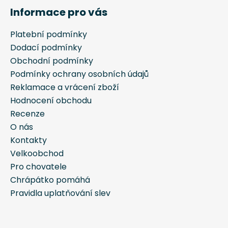
á
Informace pro vás
p
a
Platební podmínky
t
Dodací podmínky
í
Obchodní podmínky
Podmínky ochrany osobních údajů
Reklamace a vrácení zboží
Hodnocení obchodu
Recenze
O nás
Kontakty
Velkoobchod
Pro chovatele
Chrápátko pomáhá
Pravidla uplatňování slev