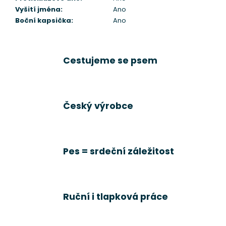
Vyšití jména
:
Ano
Boční kapsička
:
Ano
Cestujeme se psem
Český výrobce
Pes = srdeční záležitost
Ruční i tlapková práce