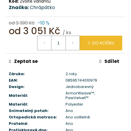
Kód:
Zvolte variantu
Kč
Značka:
Chrápátko
od 3 390 Kč
–10 %
od
3 051 Kč
/ ks
Měrná
DO KOŠÍKU
cena:
Zeptat se
Sdílet
Záruka
:
2 roky
EAN
:
08595744010979
Design
:
Jednobarevný
ArmorWeave™
,
Materiál
:
PawVelvet™
Materiál
:
Polyester
Snímatelný potah
:
Ano
Ortopedická matrace
:
Ano volitelně
Pratelné
:
Ano
Protiskluzové dno
:
Ano