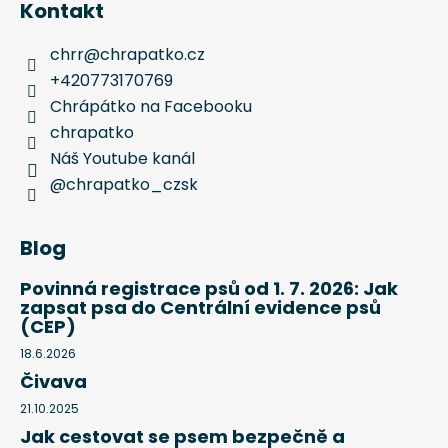
Kontakt
chrr
@
chrapatko.cz
+420773170769
Chrápátko na Facebooku
chrapatko
Náš Youtube kanál
@chrapatko_czsk
Blog
Povinná registrace psů od 1. 7. 2026: Jak
zapsat psa do Centrální evidence psů
(CEP)
18.6.2026
Čivava
21.10.2025
Jak cestovat se psem bezpečně a