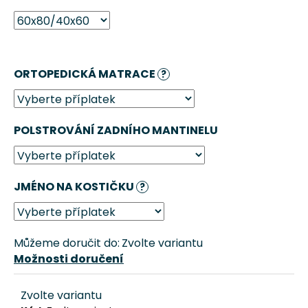
č
u
j
e
m
ORTOPEDICKÁ MATRACE
?
e
AUTOSEDAČKA
POLSTROVÁNÍ ZADNÍHO MANTINELU
PRO
PSA
"DÁM
SI
CHRUPKU
JMÉNO NA KOSTIČKU
?
VUITTON"
PINK
CHRÁPÁTKO®
3
Můžeme doručit do:
Zvolte variantu
051
Možnosti doručení
Kč
Původně:
3
Zvolte variantu
390