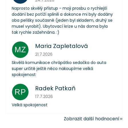
24.7.2026
Naprosto skvělý přístup - moji prosbu o rychlejší
dodání bez potíží splinili a dokonce mi byly dodány
oba pelíšky současně (jeden byl skladem, druhý se
musel vyrobit). Ubytovací krize u nás doma byla
tak rychle zažehnána. :)
Maria Zapletalová
MZ
Hodnocení obchodu je 5 z 5 hvězdiček.
21.7.2026
Skvělá komunikace chrápátko sedačka do auta
super určitě ještě něco nakoupíme velká
spokojenost
Radek Patkaň
RP
Hodnocení obchodu je 5 z 5 hvězdiček.
17.7.2026
Velká spokojenost
Zobrazit další hodnocení