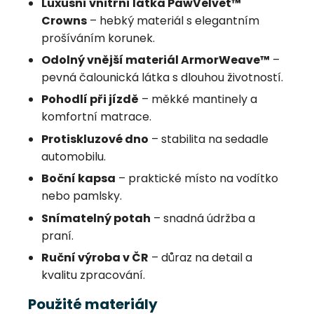
Luxusní vnitřní látka PawVelvet™
Crowns
– hebký materiál s elegantním
prošíváním korunek.
Odolný vnější materiál ArmorWeave™
–
pevná čalounická látka s dlouhou životností.
Pohodlí při jízdě
– měkké mantinely a
komfortní matrace.
Protiskluzové dno
– stabilita na sedadle
automobilu.
Boční kapsa
– praktické místo na vodítko
nebo pamlsky.
Snímatelný potah
– snadná údržba a
praní.
Ruční výroba v ČR
– důraz na detail a
kvalitu zpracování.
Použité materiály