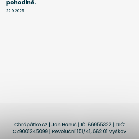
pohodlně.
22.9.2025
Chrápátko.cz | Jan Hanuš | IČ: 86955322 | DIČ:
CZ9001245099 | Revoluční 151/41, 682 01 Vyškov