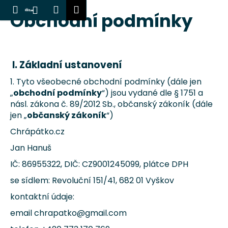
K
Hledat
Nákupní
Menu
Přihlášení
Obchodní podmínky
Přejít
o
Zpět
Zpět
košík
na
š
obsah
í
C
k
I.
Základní ustanovení
o
p
1. Tyto všeobecné obchodní podmínky (dále jen
„
obchodní podmínky
“) jsou vydané dle § 1751 a
o
násl. zákona č. 89/2012 Sb., občanský zákoník (dále
t
jen „
občanský zákoník
“)
ř
Chrápátko.cz
e
b
Jan Hanuš
u
IČ: 86955322, DIČ: CZ9001245099, plátce DPH
j
se sídlem: Revoluční 151/41, 682 01 Vyškov
e
kontaktní údaje:
t
e
email chrapatko@gmail.com
n