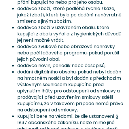
přání kupujícího nebo pro jeho osobu,
dodávce zboží, které podléhá rychlé zkáze,
jakož i zboží, které bylo po dodání nenávratně
smíseno s jiným zbožím,
dodávce zboží v uzavřeném obalu, které
kupující z obalu vyňal a z hygienických důvodů
jej není možné vrátit,
dodávce zvukové nebo obrazové nahrávky
nebo počítačového programu, pokud porušil
jejich původní obal,
dodávce novin, periodik nebo časopisů,
dodání digitálního obsahu, pokud nebyl dodán
na hmotném nosiči a byl dodán s předchozím
výslovným souhlasem kupujícího před
uplynutím lhůty pro odstoupení od smlouvy a
prodávající před uzavřením smlouvy sdělil
kupujícímu, že v takovém případě nemá právo
na odstoupení od smlouvy,
Kupující bere na vědomí, že dle ustanovení §
1837 občanského zákoníku, nelze mimo jiné
odstoupit od kupní smlouvy o dodávce zboží,