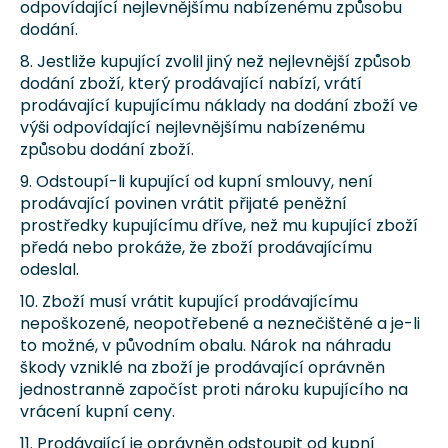
odpovídající nejlevnějšímu nabízenému způsobu
dodání.
8. Jestliže kupující zvolil jiný než nejlevnější způsob
dodání zboží, který prodávající nabízí, vrátí
prodávající kupujícímu náklady na dodání zboží ve
výši odpovídající nejlevnějšímu nabízenému
způsobu dodání zboží.
9. Odstoupí-li kupující od kupní smlouvy, není
prodávající povinen vrátit přijaté peněžní
prostředky kupujícímu dříve, než mu kupující zboží
předá nebo prokáže, že zboží prodávajícímu
odeslal.
10. Zboží musí vrátit kupující prodávajícímu
nepoškozené, neopotřebené a neznečištěné a je-li
to možné, v původním obalu. Nárok na náhradu
škody vzniklé na zboží je prodávající oprávněn
jednostranně započíst proti nároku kupujícího na
vrácení kupní ceny.
11. Prodávající je oprávněn odstoupit od kupní