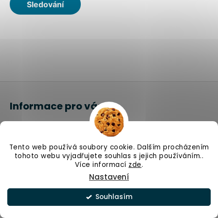
Z
á
Informace pro vás
p
a
Platební podmínky
t
Dodací podmínky
í
Tento web používá soubory cookie. Dalším procházením
Obchodní podmínky
tohoto webu vyjadřujete souhlas s jejich používáním..
Podmínky ochrany osobních údajů
Více informací
zde
.
Nastavení
Reklamace a vrácení zboží
Hodnocení obchodu
Souhlasím
Recenze
O nás