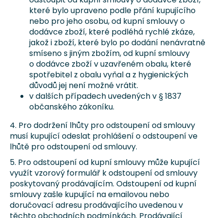
které bylo upraveno podle přání kupujícího
nebo pro jeho osobu, od kupní smlouvy o
dodávce zboží, které podléhá rychlé zkáze,
jakož i zboží, které bylo po dodání nenávratně
smíseno s jiným zbožím, od kupní smlouvy
o dodávce zboží v uzavřeném obalu, které
spotřebitel z obalu vyňal a z hygienických
důvodů jej není možné vrátit.
v dalších případech uvedených v § 1837
občanského zákoníku.
4. Pro dodržení lhůty pro odstoupení od smlouvy
musí kupující odeslat prohlášení o odstoupení ve
lhůtě pro odstoupení od smlouvy.
5. Pro odstoupení od kupní smlouvy může kupující
využít vzorový formulář k odstoupení od smlouvy
poskytovaný prodávajícím. Odstoupení od kupní
smlouvy zašle kupující na emailovou nebo
doručovací adresu prodávajícího uvedenou v
těchto obchodních podmínkách. Prodávající