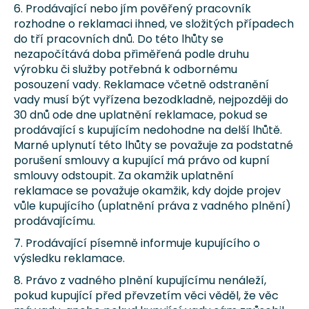
6. Prodávající nebo jím pověřený pracovník
rozhodne o reklamaci ihned, ve složitých případech
do tří pracovních dnů. Do této lhůty se
nezapočítává doba přiměřená podle druhu
výrobku či služby potřebná k odbornému
posouzení vady. Reklamace včetně odstranění
vady musí být vyřízena bezodkladně, nejpozději do
30 dnů ode dne uplatnění reklamace, pokud se
prodávající s kupujícím nedohodne na delší lhůtě.
Marné uplynutí této lhůty se považuje za podstatné
porušení smlouvy a kupující má právo od kupní
smlouvy odstoupit. Za okamžik uplatnění
reklamace se považuje okamžik, kdy dojde projev
vůle kupujícího (uplatnění práva z vadného plnění)
prodávajícímu.
7. Prodávající písemně informuje kupujícího o
výsledku reklamace.
8. Právo z vadného plnění kupujícímu nenáleží,
pokud kupující před převzetím věci věděl, že věc