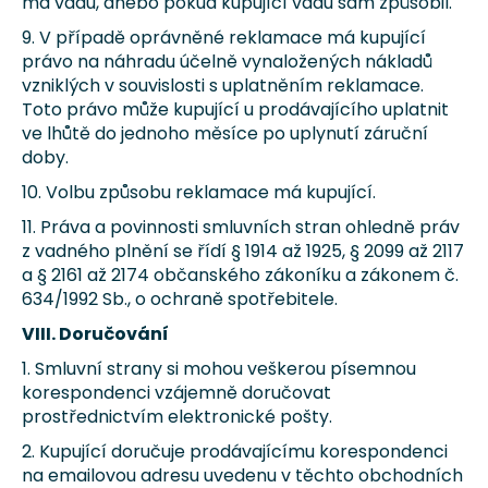
má vadu, anebo pokud kupující vadu sám způsobil.
9. V případě oprávněné reklamace má kupující
právo na náhradu účelně vynaložených nákladů
vzniklých v souvislosti s uplatněním reklamace.
Toto právo může kupující u prodávajícího uplatnit
ve lhůtě do jednoho měsíce po uplynutí záruční
doby.
10. Volbu způsobu reklamace má kupující.
11. Práva a povinnosti smluvních stran ohledně práv
z vadného plnění se řídí § 1914 až 1925, § 2099 až 2117
a § 2161 až 2174 občanského zákoníku a zákonem č.
634/1992 Sb., o ochraně spotřebitele.
VIII. Doručování
1. Smluvní strany si mohou veškerou písemnou
korespondenci vzájemně doručovat
prostřednictvím elektronické pošty.
2. Kupující doručuje prodávajícímu korespondenci
na emailovou adresu uvedenu v těchto obchodních