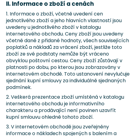
č
II. Informace o zboží a cenách
u
1. Informace o zboží, včetně uvedení cen
j
jednotlivého zboží a jeho hlavních vlastností jsou
e
uvedeny u jednotlivého zboží v katalogu
m
internetového obchodu. Ceny zboží jsou uvedeny
e
včetně daně z přidané hodnoty, všech souvisejících
poplatků a nákladů za vrácení zboží, jestliže toto
AUTOSEDAČKA
zboží ze své podstaty nemůže být vráceno
PRO
obvyklou poštovní cestou. Ceny zboží zůstávají v
PSA
platnosti po dobu, po kterou jsou zobrazovány v
"DÁM
internetovém obchodě. Toto ustanovení nevylučuje
SI
CHRUPKU
sjednání kupní smlouvy za individuálně sjednaných
VUITTON"
podmínek.
PINK
CHRÁPÁTKO®
2. Veškerá prezentace zboží umístěná v katalogu
3
internetového obchodu je informativního
051
charakteru a prodávající není povinen uzavřít
kupní smlouvu ohledně tohoto zboží.
Kč
Původně:
3. V internetovém obchodě jsou zveřejněny
3
informace o nákladech spojených s balením a
390