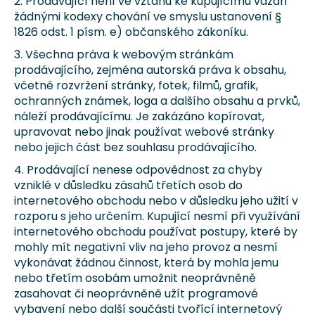
2. Prodávající není ve vztahu ke kupujícímu vázán
žádnými kodexy chování ve smyslu ustanovení §
1826 odst. 1 písm. e) občanského zákoníku.
3. Všechna práva k webovým stránkám
prodávajícího, zejména autorská práva k obsahu,
včetně rozvržení stránky, fotek, filmů, grafik,
ochranných známek, loga a dalšího obsahu a prvků,
náleží prodávajícímu. Je zakázáno kopírovat,
upravovat nebo jinak používat webové stránky
nebo jejich část bez souhlasu prodávajícího.
4. Prodávající nenese odpovědnost za chyby
vzniklé v důsledku zásahů třetích osob do
internetového obchodu nebo v důsledku jeho užití v
rozporu s jeho určením. Kupující nesmí při využívání
internetového obchodu používat postupy, které by
mohly mít negativní vliv na jeho provoz a nesmí
vykonávat žádnou činnost, která by mohla jemu
nebo třetím osobám umožnit neoprávněně
zasahovat či neoprávněně užít programové
vybavení nebo další součásti tvořící internetový