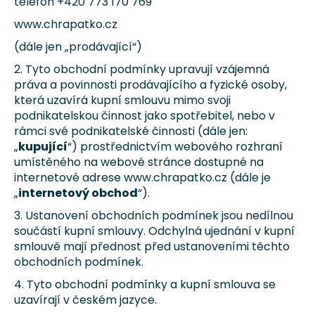
telefon +420 773 170 769
a
www.chrapatko.cz
j
(dále jen „prodávající“)
í
2. Tyto obchodní podmínky upravují vzájemná
t
práva a povinnosti prodávajícího a fyzické osoby,
?
která uzavírá kupní smlouvu mimo svoji
podnikatelskou činnost jako spotřebitel, nebo v
rámci své podnikatelské činnosti (dále jen:
„
kupující
“) prostřednictvím webového rozhraní
umístěného na webové stránce dostupné na
HLEDAT
internetové adrese www.chrapatko.cz (dále je
„
internetový obchod
“).
3. Ustanovení obchodních podmínek jsou nedílnou
D
součástí kupní smlouvy. Odchylná ujednání v kupní
o
smlouvě mají přednost před ustanoveními těchto
p
obchodních podmínek.
o
4. Tyto obchodní podmínky a kupní smlouva se
r
uzavírají v českém jazyce.
u