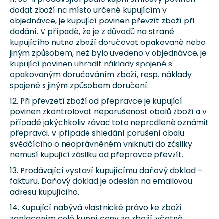
dodat zboží na místo určené kupujícím v
objednávce, je kupující povinen převzít zboží při
dodání. V případě, že je z důvodů na straně
kupujícího nutno zboží doručovat opakovaně nebo
jiným způsobem, než bylo uvedeno v objednávce, je
kupující povinen uhradit náklady spojené s
opakovaným doručováním zboží, resp. náklady
spojené s jiným způsobem doručení.
12. Při převzetí zboží od přepravce je kupující
povinen zkontrolovat neporušenost obalů zboží a v
případě jakýchkoliv závad toto neprodleně oznámit
přepravci. V případě shledání porušení obalu
svědčícího o neoprávněném vniknutí do zásilky
nemusí kupující zásilku od přepravce převzít.
13. Prodávající vystaví kupujícímu daňový doklad –
fakturu. Daňový doklad je odeslán na emailovou
adresu kupujícího.
14. Kupující nabývá vlastnické právo ke zboží
zaplacením celé kupní ceny za zboží, včetně