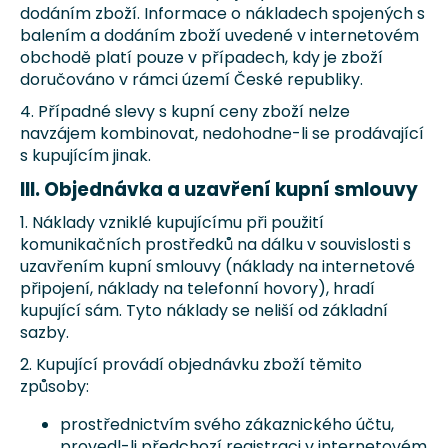
dodáním zboží. Informace o nákladech spojených s
Kč
balením a dodáním zboží uvedené v internetovém
obchodě platí pouze v případech, kdy je zboží
doručováno v rámci území České republiky.
4. Případné slevy s kupní ceny zboží nelze
navzájem kombinovat, nedohodne-li se prodávající
s kupujícím jinak.
III. Objednávka a uzavření kupní smlouvy
1. Náklady vzniklé kupujícímu při použití
komunikačních prostředků na dálku v souvislosti s
uzavřením kupní smlouvy (náklady na internetové
připojení, náklady na telefonní hovory), hradí
kupující sám. Tyto náklady se neliší od základní
sazby.
2. Kupující provádí objednávku zboží těmito
způsoby:
prostřednictvím svého zákaznického účtu,
provedl-li předchozí registraci v internetovém