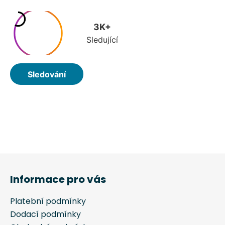
Z
á
Informace pro vás
p
a
Platební podmínky
t
Dodací podmínky