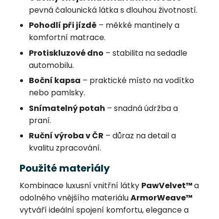
pevná čalounická látka s dlouhou životností.
Pohodlí při jízdě
– měkké mantinely a
komfortní matrace.
Protiskluzové dno
– stabilita na sedadle
automobilu.
Boční kapsa
– praktické místo na vodítko
nebo pamlsky.
Snímatelný potah
– snadná údržba a
praní.
Ruční výroba v ČR
– důraz na detail a
kvalitu zpracování.
Použité materiály
Kombinace luxusní vnitřní látky
PawVelvet™
a
odolného vnějšího materiálu
ArmorWeave™
vytváří ideální spojení komfortu, elegance a