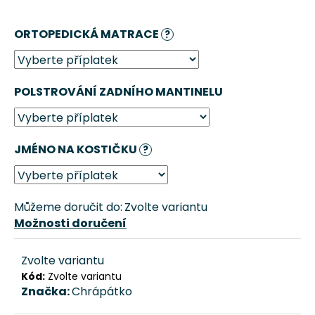
č
u
ORTOPEDICKÁ MATRACE
j
?
e
m
e
POLSTROVÁNÍ ZADNÍHO MANTINELU
DOMEČEK
PRO
PSA
JMÉNO NA KOSTIČKU
?
ZAŠÍVÁRNA
–
BÉŽOVÁ
CHRÁPÁTKO®
Můžeme doručit do:
Zvolte variantu
1
Možnosti doručení
611
Kč
Zvolte variantu
Kód:
Zvolte variantu
Značka:
Chrápátko