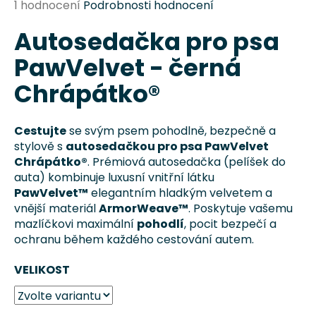
Průměrné
1 hodnocení
Podrobnosti hodnocení
a
hodnocení
j
Autosedačka pro psa
produktu
je
í
PawVelvet - černá
5,0
t
z
Chrápátko®
?
5
hvězdiček.
Cestujte
se svým psem pohodlně, bezpečně a
stylově s
autosedačkou pro psa PawVelvet
Chrápátko®
. Prémiová autosedačka (pelíšek do
HLEDAT
auta) kombinuje luxusní vnitřní látku
PawVelvet™
elegantním hladkým velvetem a
vnější materiál
ArmorWeave™
. Poskytuje vašemu
mazlíčkovi maximální
pohodlí
, pocit bezpečí a
D
ochranu během každého cestování autem.
o
p
VELIKOST
o
r
u