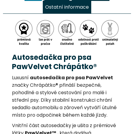
Ostatní informace
Autosedačka pro psa
PawVelvet Chrápátko®
Luxusní
autosedačka pro psa PawVelvet
značky Chrápátko® přináší bezpečné,
pohodlné a stylové cestování pro malé i
střední psy. Díky stabilní konstrukci chrání
sedadlo automobilu a zároveň vytváří útulné
místo pro odpočinek během každé jízdy.
Vnitřní část autosedačky je ušita z prémiové
látky
PawVelvet™
, která dodává