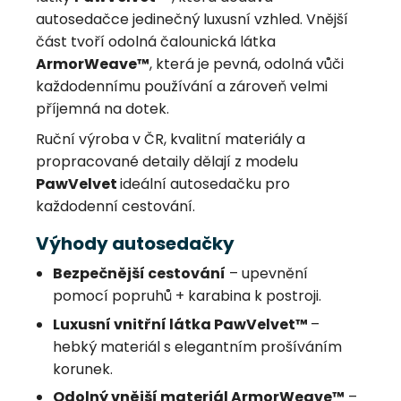
autosedačce jedinečný luxusní vzhled. Vnější
část tvoří odolná čalounická látka
ArmorWeave™
, která je pevná, odolná vůči
každodennímu používání a zároveň velmi
příjemná na dotek.
Ruční výroba v ČR, kvalitní materiály a
propracované detaily dělají z modelu
PawVelvet
ideální autosedačku pro
každodenní cestování.
Výhody autosedačky
Bezpečnější cestování
– upevnění
pomocí popruhů + karabina k postroji.
Luxusní vnitřní látka PawVelvet™
–
hebký materiál s elegantním prošíváním
korunek.
Odolný vnější materiál ArmorWeave™
–