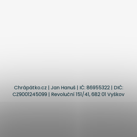
Chrápátko.cz | Jan Hanuš | IČ: 86955322 | DIČ:
CZ9001245099 | Revoluční 151/41, 682 01 Vyškov