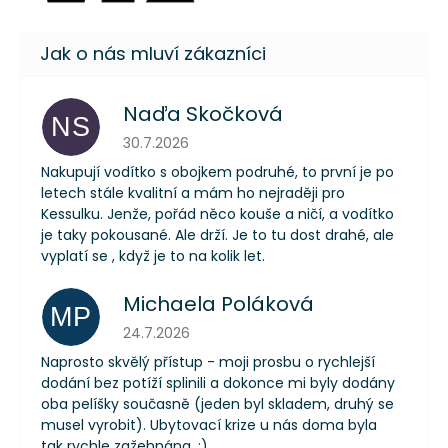
Naďa Skočková
NS
Hodnocení obchodu je 5 z 5 hvězdiček.
30.7.2026
Nakupují vodítko s obojkem podruhé, to první je po
letech stále kvalitní a mám ho nejraději pro
Kessulku. Jenže, pořád něco kouše a ničí, a vodítko
je taky pokousané. Ale drží. Je to tu dost drahé, ale
vyplatí se , když je to na kolik let.
Michaela Poláková
MP
Hodnocení obchodu je 5 z 5 hvězdiček.
24.7.2026
Naprosto skvělý přístup - moji prosbu o rychlejší
dodání bez potíží splinili a dokonce mi byly dodány
oba pelíšky současně (jeden byl skladem, druhý se
musel vyrobit). Ubytovací krize u nás doma byla
tak rychle zažehnána. :)