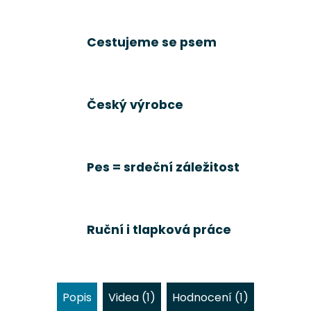
Cestujeme se psem
Český výrobce
Pes = srdeční záležitost
Ruční i tlapková práce
Popis
Videa (1)
Hodnocení (1)