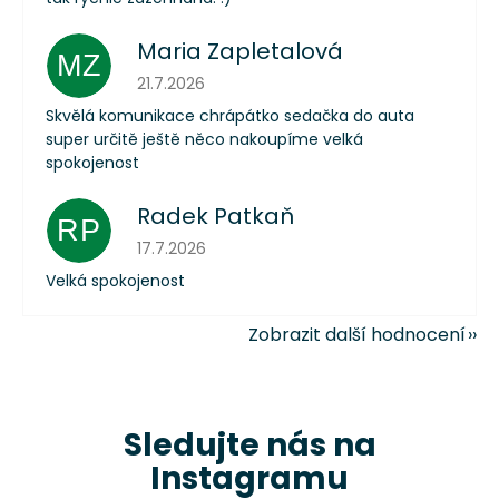
Maria Zapletalová
MZ
Hodnocení obchodu je 5 z 5 hvězdiček.
21.7.2026
Skvělá komunikace chrápátko sedačka do auta
super určitě ještě něco nakoupíme velká
spokojenost
Radek Patkaň
RP
Hodnocení obchodu je 5 z 5 hvězdiček.
17.7.2026
Velká spokojenost
Zobrazit další hodnocení
Sledujte nás na
Instagramu