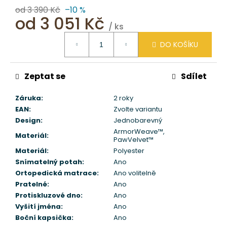
od 3 390 Kč
–10 %
od
3 051 Kč
/ ks
Měrná
DO KOŠÍKU
cena:
Zeptat se
Sdílet
Záruka
:
2 roky
EAN
:
Zvolte variantu
Design
:
Jednobarevný
ArmorWeave™
,
Materiál
:
PawVelvet™
Materiál
:
Polyester
Snímatelný potah
:
Ano
Ortopedická matrace
:
Ano volitelně
Pratelné
:
Ano
Protiskluzové dno
:
Ano
Vyšití jména
:
Ano
Boční kapsička
:
Ano