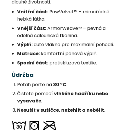
dlouhé životnosti.
Vnitřní část:
PawVelvet™ – mimořádně
hebká látka.
Vnější část:
ArmorWeave™ – pevná a
odolná čalounická tkanina.
Výplň:
duté vlákno pro maximální pohodlí.
Matrace:
komfortní pěnová výplň.
Spodní část:
protiskluzová textilie.
Údržba
Potah perte na
30 °C
.
Čistěte pomocí
vlhkého hadříku nebo
vysavače
.
Nesušit v sušičce, nežehlit a nebělit.