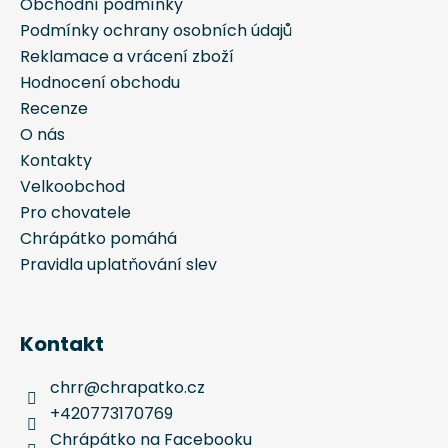
í
Obchodní podmínky
Podmínky ochrany osobních údajů
Reklamace a vrácení zboží
Hodnocení obchodu
Recenze
O nás
Kontakty
Velkoobchod
Pro chovatele
Chrápátko pomáhá
Pravidla uplatňování slev
Kontakt
chrr
@
chrapatko.cz
+420773170769
Chrápátko na Facebooku