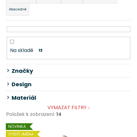
z
Abecedně
e
n
í
p
r
Na skladě
13
o
d
u
Značky
k
t
Design
ů
Materiál
VYMAZAT FILTRY
Položek k zobrazení:
14
V
NOVINKA
ý
VYŠITÍ JMÉNA