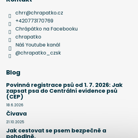
chrr
@
chrapatko.cz
+420773170769
Chrápátko na Facebooku
chrapatko
Náš Youtube kanál
@chrapatko_czsk
Blog
Povinná registrace psů od 1. 7. 2026: Jak
zapsat psa do Centrální evidence psů
(CEP)
18.6.2026
Čivava
21.10.2025
Jak cestovat se psem bezpečně a
pohodlně.