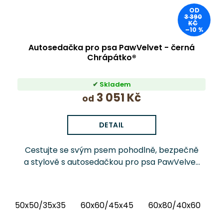
OD
3 390
KČ
–10 %
Autosedačka pro psa PawVelvet - černá
Chrápátko®
Skladem
3 051 Kč
od
DETAIL
Cestujte se svým psem pohodlně, bezpečně
a stylově s autosedačkou pro psa PawVelvet
Chrápátko®. Prémiová autosedačka (pelíšek
do auta) kombinuje luxusní vnitřní látku...
50x50/35x35
60x60/45x45
60x80/40x60
6