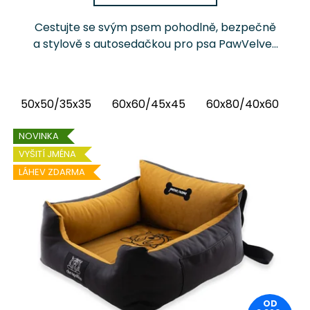
Cestujte se svým psem pohodlně, bezpečně
a stylově s autosedačkou pro psa PawVelvet
Chrápátko®. Prémiová autosedačka (pelíšek
do auta) kombinuje luxusní vnitřní látku...
50x50/35x35
60x60/45x45
60x80/40x60
6
NOVINKA
VYŠITÍ JMÉNA
LÁHEV ZDARMA
OD