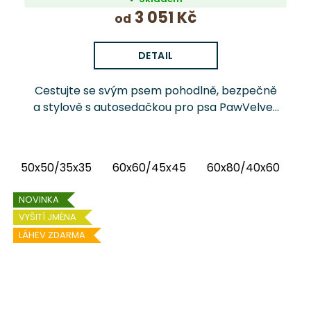
3 051 Kč
od
DETAIL
Cestujte se svým psem pohodlně, bezpečně
a stylově s autosedačkou pro psa PawVelvet
Crowns Chrápátko®. Prémiová autosedačka
(pelíšek do auta) kombinuje luxusní vnitřní
látku...
50x50/35x35
60x60/45x45
60x80/40x60
6
NOVINKA
VYŠITÍ JMÉNA
LÁHEV ZDARMA