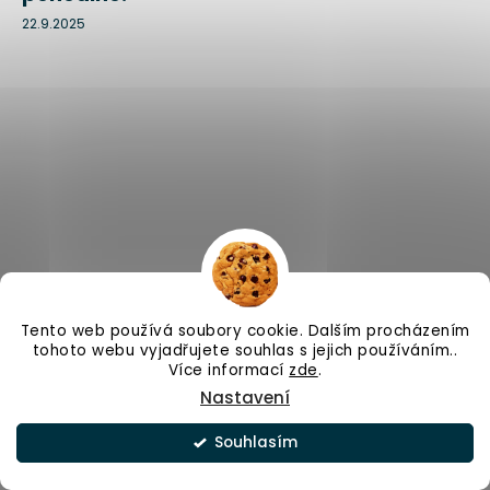
22.9.2025
Tento web používá soubory cookie. Dalším procházením
tohoto webu vyjadřujete souhlas s jejich používáním..
Více informací
zde
.
Nastavení
Chrápátko.cz | Jan Hanuš | IČ: 86955322 | DIČ:
Souhlasím
CZ9001245099 | Revoluční 151/41, 682 01 Vyškov