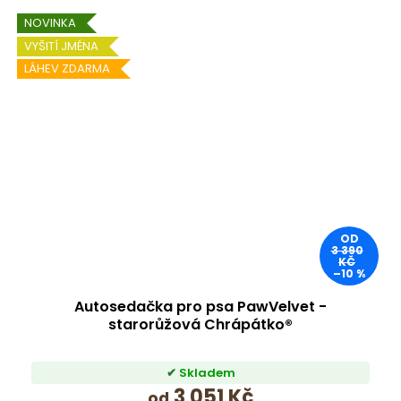
NOVINKA
VYŠITÍ JMÉNA
LÁHEV ZDARMA
OD
3 390
KČ
–10 %
Autosedačka pro psa PawVelvet -
starorůžová Chrápátko®
Skladem
3 051 Kč
od