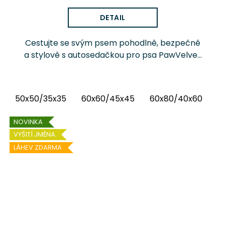
DETAIL
Cestujte se svým psem pohodlně, bezpečně
a stylově s autosedačkou pro psa PawVelvet
Crowns Chrápátko®. Prémiová autosedačka
(pelíšek do auta) kombinuje luxusní vnitřní
látku...
50x50/35x35
60x60/45x45
60x80/40x60
6
NOVINKA
VYŠITÍ JMÉNA
LÁHEV ZDARMA