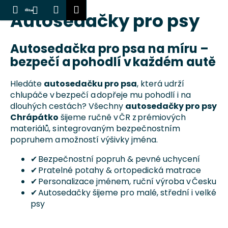
K
Hledat
Nákupní
Menu
Přihlášení
Autosedačky pro psy
Přejít
o
Zpět
Zpět
košík
na
š
obsah
í
Autosedačka pro psa na míru –
C
k
bezpečí a pohodlí v každém autě
o
p
Hledáte
autosedačku pro psa
, která udrží
o
chlupáče v bezpečí a dopřeje mu pohodlí i na
t
dlouhých cestách? Všechny
autosedačky pro psy
Chrápátko
šijeme ručně v ČR z prémiových
ř
materiálů, s integrovaným bezpečnostním
e
popruhem a možností výšivky jména.
b
u
✔ Bezpečnostní popruh & pevné uchycení
✔ Pratelné potahy & ortopedická matrace
j
✔ Personalizace jménem, ruční výroba v Česku
e
✔ Autosedačky šijeme pro malé, střední i velké
t
psy
e
n