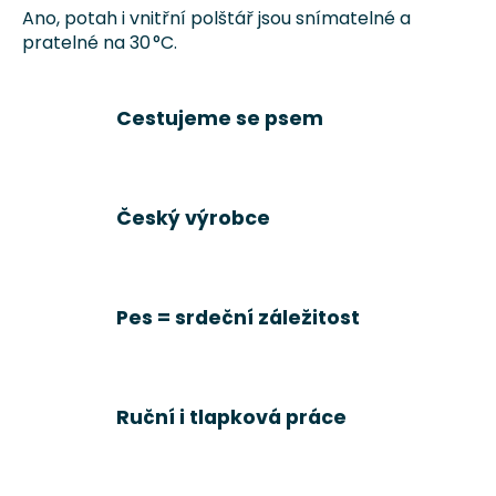
i
Ano, potah i vnitřní polštář jsou snímatelné a
s
pratelné na 30 °C.
u
Cestujeme se psem
Český výrobce
Pes = srdeční záležitost
Ruční i tlapková práce