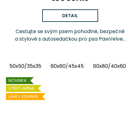
DETAIL
Cestujte se svým psem pohodlně, bezpečně
a stylově s autosedačkou pro psa PawVelvet
Chrápátko®. Prémiová autosedačka (pelíšek
do auta) kombinuje luxusní vnitřní látku...
50x50/35x35
60x60/45x45
60x80/40x60
6
NOVINKA
VYŠITÍ JMÉNA
LÁHEV ZDARMA