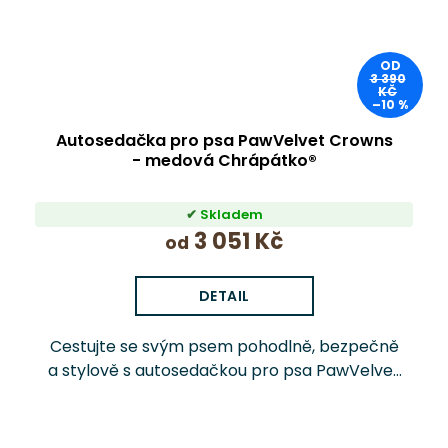
OD
3 390
KČ
–10 %
Autosedačka pro psa PawVelvet Crowns
- medová Chrápátko®
Skladem
3 051 Kč
od
DETAIL
Cestujte se svým psem pohodlně, bezpečně
a stylově s autosedačkou pro psa PawVelvet
Crowns Chrápátko®. Prémiová autosedačka
(pelíšek do auta) kombinuje luxusní vnitřní
látku...