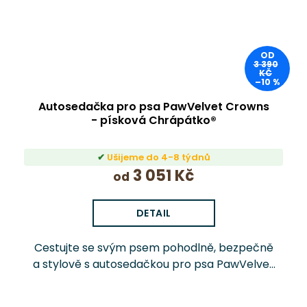
OD
3 390
KČ
–10 %
Autosedačka pro psa PawVelvet Crowns
- písková Chrápátko®
Ušijeme do 4-8 týdnů
3 051 Kč
od
DETAIL
Cestujte se svým psem pohodlně, bezpečně
a stylově s autosedačkou pro psa PawVelvet
Crowns Chrápátko®. Prémiová autosedačka
(pelíšek do auta) kombinuje luxusní vnitřní