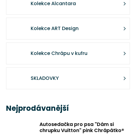
č
Kolekce Alcantara
u
j
e
m
Kolekce ART Design
e
Kolekce Chrápu v kufru
DOMEČEK
PRO
PSA
ZAŠÍVÁRNA
–
SKLADOVKY
BÉŽOVÁ
CHRÁPÁTKO®
1
611
Nejprodávanější
Kč
Autosedačka pro psa "Dám si
chrupku Vuitton" pink Chrápátko®