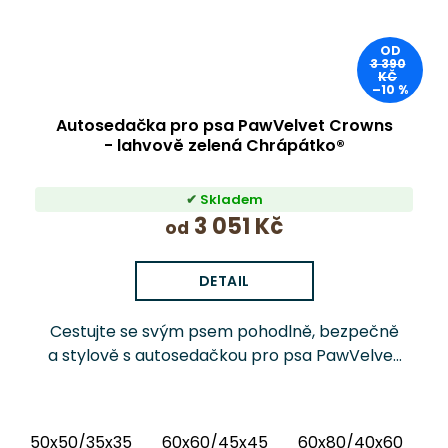
OD
3 390
KČ
–10 %
Autosedačka pro psa PawVelvet Crowns
- lahvově zelená Chrápátko®
Skladem
3 051 Kč
od
DETAIL
Cestujte se svým psem pohodlně, bezpečně
a stylově s autosedačkou pro psa PawVelvet
Crowns Chrápátko®. Prémiová autosedačka
(pelíšek do auta) kombinuje luxusní vnitřní
látku...
50x50/35x35
60x60/45x45
60x80/40x60
6