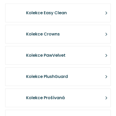
a
j
Kolekce Easy Clean
í
t
?
Kolekce Crowns
Kolekce PawVelvet
HLEDAT
Kolekce PlushGuard
D
o
p
Kolekce Prošívaná
o
r
u