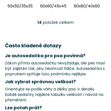
látku...
50x50/35x35
60x60/45x45
60x80/40x60
6
14
položek celkem
O
v
l
á
Často kladené dotazy
d
a
Je autosedačka pro psa povinná?
c
í
Zákon přímo autosedačku nevyžaduje, ale pes musí
p
být zajištěn tak, aby neohrozil řidiče. Autosedačka s
r
popruhem splňuje tuto podmínku nejlépe.
v
Jak vybrat správnou velikost?
k
Orientujte se podle váhy a délky psa. V detailu
y
každé sedačky najdete tabulku velikostí i návod na
v
přeměření.
ý
p
Lze potah prát?