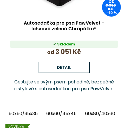
OD
3 390
KČ
–10 %
Autosedačka pro psa PawVelvet -
lahvově zelená Chrápátko®
Skladem
3 051 Kč
od
DETAIL
Cestujte se svým psem pohodlně, bezpečně
a stylově s autosedačkou pro psa PawVelvet
Chrápátko®. Prémiová autosedačka (pelíšek
do auta) kombinuje luxusní vnitřní látku...
50x50/35x35
60x60/45x45
60x80/40x60
6
NOVINKA