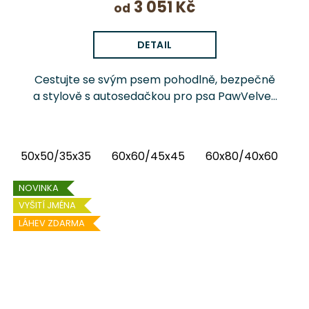
3 051 Kč
od
DETAIL
Cestujte se svým psem pohodlně, bezpečně
a stylově s autosedačkou pro psa PawVelvet
Crowns Chrápátko®. Prémiová autosedačka
(pelíšek do auta) kombinuje luxusní vnitřní
látku...
50x50/35x35
60x60/45x45
60x80/40x60
6
NOVINKA
VYŠITÍ JMÉNA
LÁHEV ZDARMA