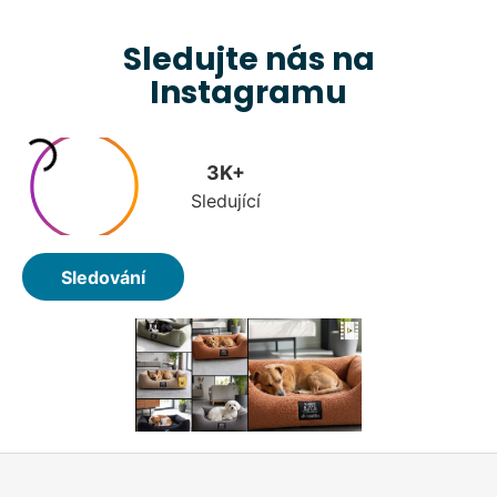
Sledujte nás na
Instagramu
Z
á