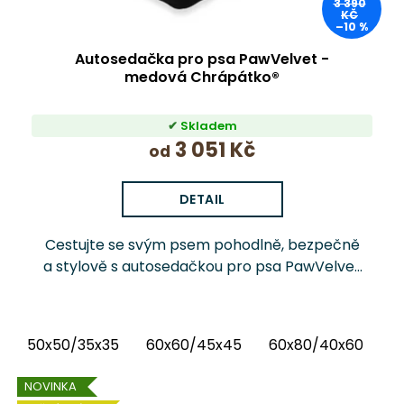
3 390
KČ
–10 %
Autosedačka pro psa PawVelvet -
medová Chrápátko®
Skladem
3 051 Kč
od
DETAIL
Cestujte se svým psem pohodlně, bezpečně
a stylově s autosedačkou pro psa PawVelvet
Chrápátko®. Prémiová autosedačka (pelíšek
do auta) kombinuje luxusní vnitřní látku...
50x50/35x35
60x60/45x45
60x80/40x60
6
NOVINKA