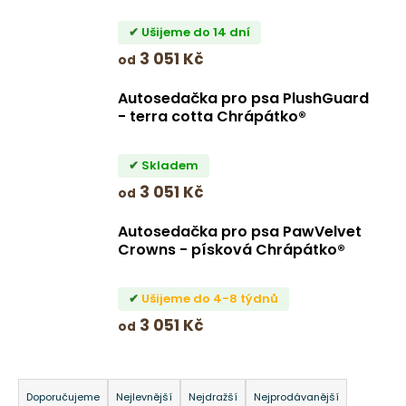
Ušijeme do 14 dní
3 051 Kč
od
Autosedačka pro psa PlushGuard
- terra cotta Chrápátko®
Skladem
3 051 Kč
od
Autosedačka pro psa PawVelvet
Crowns - písková Chrápátko®
Ušijeme do 4-8 týdnů
3 051 Kč
od
Ř
a
Doporučujeme
Nejlevnější
Nejdražší
Nejprodávanější