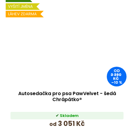
VYŠITÍ JMÉNA
LÁHEV ZDARMA
OD
3 390
KČ
–10 %
Autosedačka pro psa PawVelvet - šedá
Chrápátko®
Skladem
3 051 Kč
od