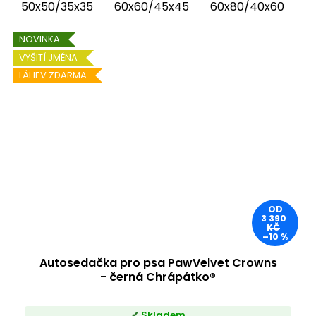
50x50/35x35
60x60/45x45
60x80/40x60
6
NOVINKA
VYŠITÍ JMÉNA
LÁHEV ZDARMA
OD
3 390
KČ
–10 %
Autosedačka pro psa PawVelvet Crowns
- černá Chrápátko®
Skladem