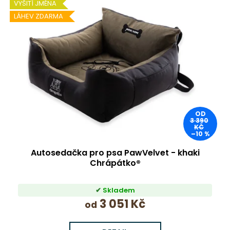
VYŠITÍ JMÉNA
LÁHEV ZDARMA
OD
3 390
KČ
–10 %
Autosedačka pro psa PawVelvet - khaki
Chrápátko®
Skladem
3 051 Kč
od