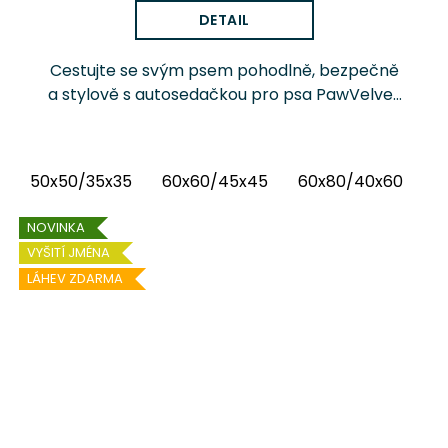
DETAIL
Cestujte se svým psem pohodlně, bezpečně
a stylově s autosedačkou pro psa PawVelvet
Chrápátko®. Prémiová autosedačka (pelíšek
do auta) kombinuje luxusní vnitřní látku...
50x50/35x35
60x60/45x45
60x80/40x60
6
NOVINKA
VYŠITÍ JMÉNA
LÁHEV ZDARMA