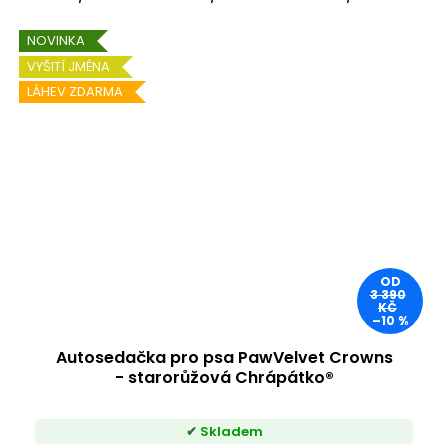
NOVINKA
VYŠITÍ JMÉNA
LÁHEV ZDARMA
OD
3 390
KČ
–10 %
Autosedačka pro psa PawVelvet Crowns
- starorůžová Chrápátko®
Skladem