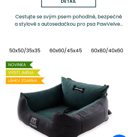
DETAIL
Cestujte se svým psem pohodlně, bezpečně
a stylově s autosedačkou pro psa PawVelvet
Chrápátko®. Prémiová autosedačka (pelíšek
do auta) kombinuje luxusní vnitřní látku...
50x50/35x35
60x60/45x45
60x80/40x60
6
NOVINKA
VYŠITÍ JMÉNA
LÁHEV ZDARMA