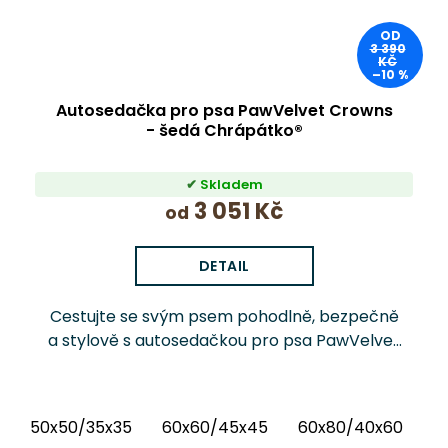
OD
3 390
KČ
–10 %
Autosedačka pro psa PawVelvet Crowns
- šedá Chrápátko®
Skladem
3 051 Kč
od
DETAIL
Cestujte se svým psem pohodlně, bezpečně
a stylově s autosedačkou pro psa PawVelvet
Crowns Chrápátko®. Prémiová autosedačka
(pelíšek do auta) kombinuje luxusní vnitřní
látku...
50x50/35x35
60x60/45x45
60x80/40x60
6