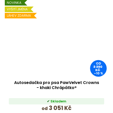
NOVINKA
VYŠITÍ JMÉNA
LÁHEV ZDARMA
OD
3 390
KČ
–10 %
Autosedačka pro psa PawVelvet Crowns
- khaki Chrápátko®
Skladem
3 051 Kč
od