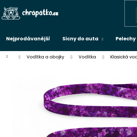
Přejít
na
Zpět
obsah
do
obchodu
Nejprodávanější
Sicny do auta
Pelechy
Domů
Vodítka a obojky
Vodítka
Klasická vo