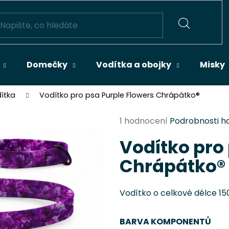
HLEDAT
Domečky
Vodítka a obojky
Misky
dítka
Vodítko pro psa Purple Flowers Chrápátko®
Průměrné
1 hodnocení
Podrobnosti h
hodnocení
Vodítko pro
produktu
je
Chrápátko®
5,0
z
5
Vodítko o celkové délce 1
hvězdiček.
BARVA KOMPONENTŮ