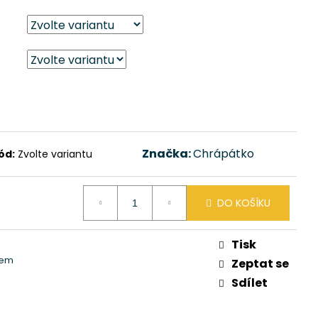
Značka:
Chrápátko
ód:
Zvolte variantu
DO KOŠÍKU
Tisk
rem
Zeptat se
Sdílet