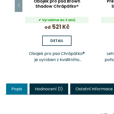
Obojek pro psa Brown
Pře
Shadow Chrápátko®
S
Vyrobíme do 3 dnů
521 Kč
od
DETAIL
Obojek pro psa Chrápátko®
Leh
je vyroben z kvalitního
poho
softshellu, který vyniká svou
p
odolností, nízkou hmotností
celk
a příjemným povrchem.
něk
Díky kombinaci pevnosti a
dé
Popis
Hodnocení (1)
Ostatní informace
komfortu je ideální...