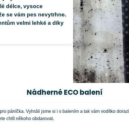
é délce, vysoce
 že se vám pes nevytrhne.
ntům velmi lehké a díky
Nádherné ECO balení
ro páníčka. Vyhráli jsme si i s balením a tak vám vodítko doraz
ete chtít někoho obdarovat.