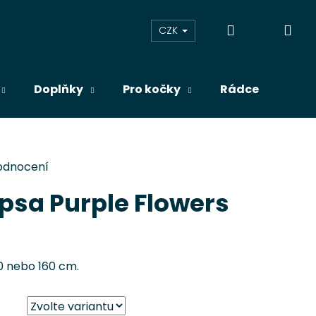
Přihlášení
Ná
CZK
koš
Doplňky
Pro kočky
Rádce
Blog
odnocení
 psa Purple Flowers
50 nebo 160 cm.