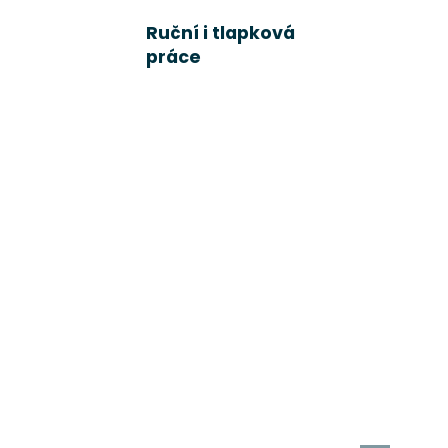
Ruční i tlapková
práce