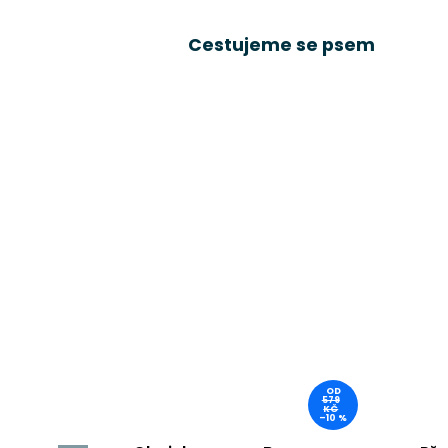
Cestujeme se psem
OD
579
KČ
–10 %