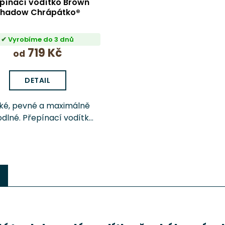
pínací vodítko Brown
hadow Chrápátko®
Vyrobíme do 3 dnů
719 Kč
od
DETAIL
ké, pevné a maximálně
dlné. Přepínací vodítko
ro psa Chrápátko® o
ové délce 260 cm nabízí
olik možností nastavení
lky pro běžné venčení,
výcvik i delší...