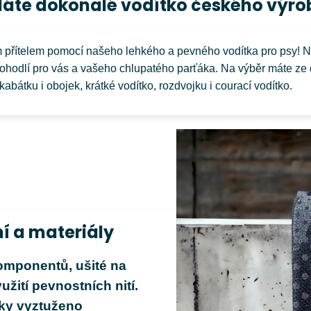
dáte dokonalé vodítko českého výro
 přítelem pomocí našeho lehkého a pevného vodítka pro psy! 
pohodlí pro vás a vašeho chlupatého parťáka. Na výběr máte ze
kabátku i obojek, krátké vodítko, rozdvojku i courací vodítko.
í a materiály
komponentů, ušité na
užití pevnostních nití.
átky vyztuženo