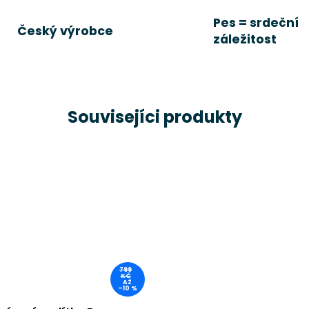
Pes = srdeční
Český výrobce
záležitost
Souvisejíci produkty
799
KČ
AŽ
–10 %