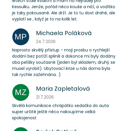
letech stále kvalitní a mám ho nejraději pro
Kessulku. Jenže, pořád něco kouše a ničí, a vodítko
je taky pokousané. Ale drží. Je to tu dost drahé, ale
vyplatí se , když je to na kolik let.
Michaela Poláková
MP
Hodnocení obchodu je 5 z 5 hvězdiček.
24.7.2026
Naprosto skvělý přístup - moji prosbu o rychlejší
dodání bez potíží splinili a dokonce mi byly dodány
oba pelíšky současně (jeden byl skladem, druhý se
musel vyrobit). Ubytovací krize u nás doma byla
tak rychle zažehnána. :)
Maria Zapletalová
MZ
Hodnocení obchodu je 5 z 5 hvězdiček.
21.7.2026
Skvělá komunikace chrápátko sedačka do auta
super určitě ještě něco nakoupíme velká
spokojenost