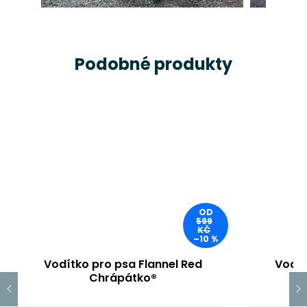
Podobné produkty
OD
599
KČ
–10 %
Vodítko pro psa Flannel Red
Vodít
Chrápátko®