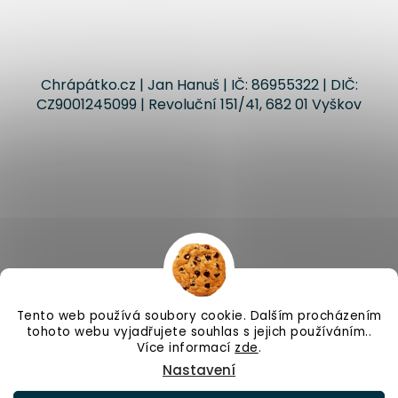
Chrápátko.cz | Jan Hanuš | IČ: 86955322 | DIČ:
CZ9001245099 | Revoluční 151/41, 682 01 Vyškov
Vytvořil Shoptet
Tento web používá soubory cookie. Dalším procházením
tohoto webu vyjadřujete souhlas s jejich používáním..
Copyright 2026
Chrápátko.cz
. Všechna práva
Více informací
zde
.
vyhrazena.
Upravit nastavení cookies
Nastavení
Odstoupit od smlouvy