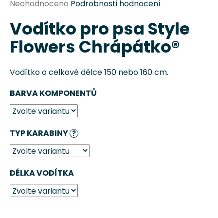
Průměrné
Neohodnoceno
Podrobnosti hodnocení
hodnocení
Vodítko pro psa Style
produktu
je
Flowers Chrápátko®
0,0
z
5
Vodítko o celkové délce 150 nebo 160 cm.
hvězdiček.
BARVA KOMPONENTŮ
HLEDAT
TYP KARABINY
?
D
o
DÉLKA VODÍTKA
p
o
r
u