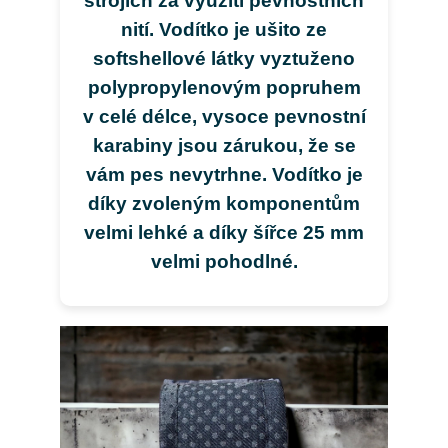
strojích za využití pevnostních
nití. Vodítko je ušito ze
softshellové látky vyztuženo
polypropylenovým popruhem
v celé délce, vysoce pevnostní
karabiny jsou zárukou, že se
vám pes nevytrhne. Vodítko je
díky zvoleným komponentům
velmi lehké a díky šířce 25 mm
velmi pohodlné.