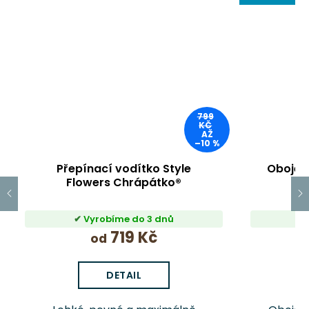
799
KČ
AŽ
–10 %
Přepínací vodítko Style
Obojek 
Flowers Chrápátko®
Vyrobíme do 3 dnů
719 Kč
od
DETAIL