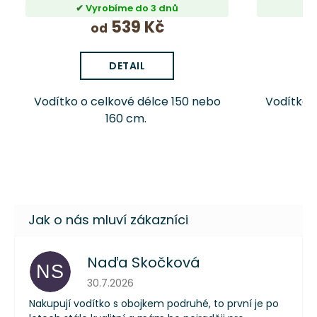
Vyrobíme do 3 dnů
539 Kč
od
DETAIL
Vodítko o celkové délce 150 nebo
Vodítko 
160 cm.
Naďa Skočková
NS
Hodnocení obchodu je 5 z 5 hvězdiček.
30.7.2026
Nakupují vodítko s obojkem podruhé, to první je po