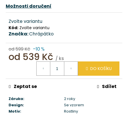
č
Možnosti doručení
u
j
e
Zvolte variantu
m
Kód:
Zvolte variantu
e
Značka:
Chrápátko
od 599 Kč
–10 %
DOMEČEK
od
539 Kč
PRO
/ ks
PSA
Měrná
ZAŠÍVÁRNA
DO KOŠÍKU
–
cena:
BÉŽOVÁ
CHRÁPÁTKO®
Zeptat se
Sdílet
1
611
Záruka
:
2 roky
Kč
Design
:
Se vzorem
Motiv
:
Rostliny