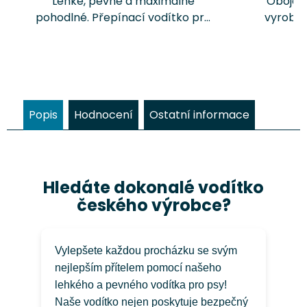
Lehké, pevné a maximálně
Obojek 
pohodlné. Přepínací vodítko pro
vyroben 
psa Chrápátko® o celkové délce
který 
260 cm nabízí několik možností
nízkou 
nastavení délky pro běžné
povrc
venčení, výcvik i delší...
pevnosti
Popis
Hodnocení
Ostatní informace
Hledáte dokonalé vodítko
českého výrobce?
Vylepšete každou procházku se svým
nejlepším přítelem pomocí našeho
lehkého a pevného vodítka pro psy!
Naše vodítko nejen poskytuje bezpečný