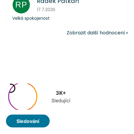
Radek Patkaň
RP
Hodnocení obchodu je 5 z 5 hvězdiček.
17.7.2026
Velká spokojenost
Zobrazit další hodnocení