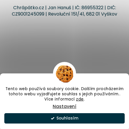
Chrápátko.cz | Jan Hanuš | IČ: 86955322 | DIČ:
CZ9001245099 | Revoluční 151/41, 682 01 Vyškov
Vytvořil Shoptet
Tento web používá soubory cookie. Dalším procházením
tohoto webu vyjadřujete souhlas s jejich používáním..
Copyright 2026
Chrápátko.cz
. Všechna práva
Více informací
zde
.
vyhrazena.
Upravit nastavení cookies
Nastavení
Odstoupit od smlouvy
Souhlasím