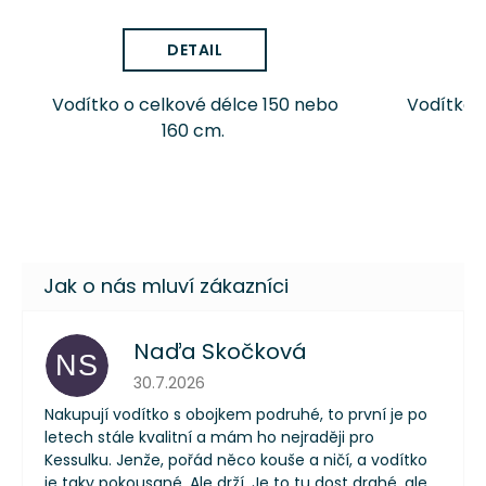
DETAIL
Vodítko o celkové délce 150 nebo
Vodítko 
160 cm.
Naďa Skočková
NS
Hodnocení obchodu je 5 z 5 hvězdiček.
30.7.2026
Nakupují vodítko s obojkem podruhé, to první je po
letech stále kvalitní a mám ho nejraději pro
Kessulku. Jenže, pořád něco kouše a ničí, a vodítko
je taky pokousané. Ale drží. Je to tu dost drahé, ale