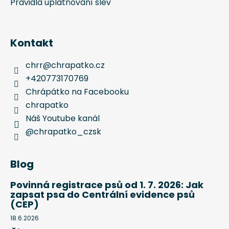
Chrápátko pomáhá
Pravidla uplatňování slev
Kontakt
chrr
@
chrapatko.cz
+420773170769
Chrápátko na Facebooku
chrapatko
Náš Youtube kanál
@chrapatko_czsk
Blog
Povinná registrace psů od 1. 7. 2026: Jak
zapsat psa do Centrální evidence psů
(CEP)