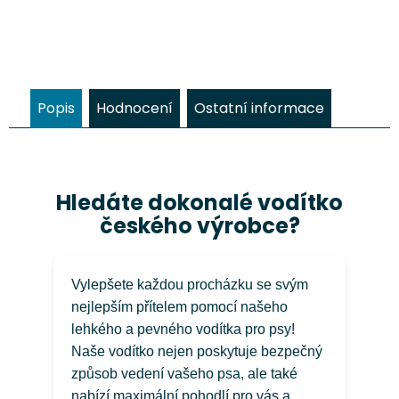
který vyniká svou odolností,
psa Chrá
nízkou hmotností a příjemným
260 cm 
povrchem. Díky kombinaci
nasta
pevnosti a komfortu je ideální...
venč
Popis
Hodnocení
Ostatní informace
Hledáte dokonalé vodítko
českého výrobce?
Vylepšete každou procházku se svým
nejlepším přítelem pomocí našeho
lehkého a pevného vodítka pro psy!
Naše vodítko nejen poskytuje bezpečný
způsob vedení vašeho psa, ale také
nabízí maximální pohodlí pro vás a