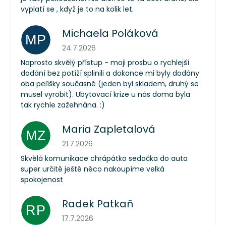
vyplatí se , když je to na kolik let.
Michaela Poláková
MP
Hodnocení obchodu je 5 z 5 hvězdiček.
24.7.2026
Naprosto skvělý přístup - moji prosbu o rychlejší
dodání bez potíží splinili a dokonce mi byly dodány
oba pelíšky současně (jeden byl skladem, druhý se
musel vyrobit). Ubytovací krize u nás doma byla
tak rychle zažehnána. :)
Maria Zapletalová
MZ
Hodnocení obchodu je 5 z 5 hvězdiček.
21.7.2026
Skvělá komunikace chrápátko sedačka do auta
super určitě ještě něco nakoupíme velká
spokojenost
Radek Patkaň
RP
Hodnocení obchodu je 5 z 5 hvězdiček.
17.7.2026