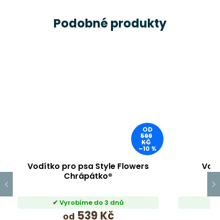
Podobné produkty
OD
599
KČ
–10 %
Vodítko pro psa Style Flowers
Vodí
Chrápátko®
Vyrobíme do 3 dnů
539 Kč
od