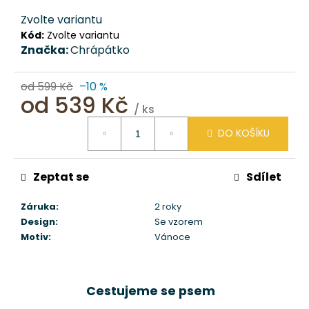
č
u
Zvolte variantu
j
Kód:
Zvolte variantu
e
Značka:
Chrápátko
m
e
od 599 Kč
–10 %
od
539 Kč
/ ks
MULTIFUNKČNÍ
Měrná
NEREZ
DO KOŠÍKU
cena:
TERMOSKA/LÁHEV
BLACK
CHRÁPÁTKO®
Zeptat se
Sdílet
891
Kč
Záruka
:
2 roky
Původně:
Design
:
Se vzorem
990
Motiv
:
Vánoce
Kč
Cestujeme se psem