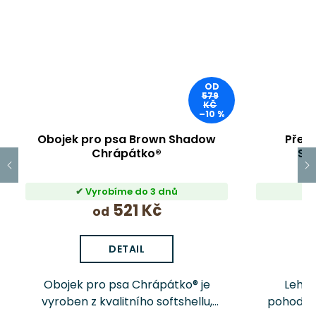
OD
579
KČ
–10 %
Obojek pro psa Brown Shadow
Přep
Chrápátko®
Sh
Vyrobíme do 3 dnů
521 Kč
od
DETAIL
Obojek pro psa Chrápátko® je
Lehké
vyroben z kvalitního softshellu,
pohodlné