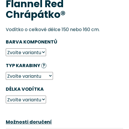
Flannel Red
0,0
z
Chrápátko®
5
hvězdiček.
Vodítko o celkové délce 150 nebo 160 cm.
BARVA KOMPONENTŮ
TYP KARABINY
?
HLEDAT
DÉLKA VODÍTKA
D
o
p
o
r
Možnosti doručení
u