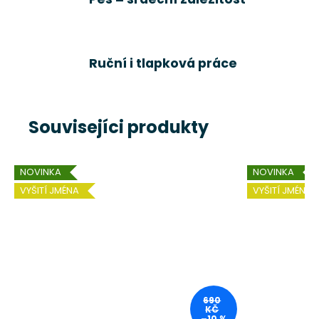
Ruční i tlapková práce
Souvisejíci produkty
NOVINKA
NOVINKA
VYŠITÍ JMÉNA
VYŠITÍ JMÉNA
690
KČ
–10 %