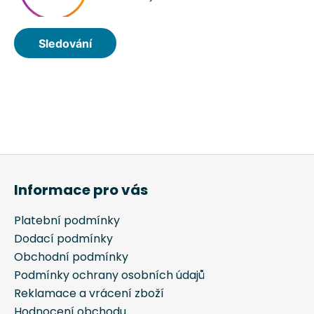
Z
á
Informace pro vás
p
a
Platební podmínky
t
Dodací podmínky
í
Obchodní podmínky
Podmínky ochrany osobních údajů
Reklamace a vrácení zboží
Hodnocení obchodu