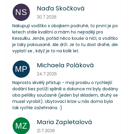
Naďa Skočková
NS
Hodnocení obchodu je 5 z 5 hvězdiček.
30.7.2026
Nakupují vodítko s obojkem podruhé, to první je po
letech stále kvalitní a mám ho nejraději pro
Kessulku. Jenže, pořád něco kouše a ničí, a vodítko
je taky pokousané. Ale drží. Je to tu dost drahé, ale
vyplatí se , když je to na kolik let.
Michaela Poláková
MP
Hodnocení obchodu je 5 z 5 hvězdiček.
24.7.2026
Naprosto skvělý přístup - moji prosbu o rychlejší
dodání bez potíží splinili a dokonce mi byly dodány
oba pelíšky současně (jeden byl skladem, druhý se
musel vyrobit). Ubytovací krize u nás doma byla
tak rychle zažehnána. :)
Maria Zapletalová
MZ
Hodnocení obchodu je 5 z 5 hvězdiček.
21.7.2026