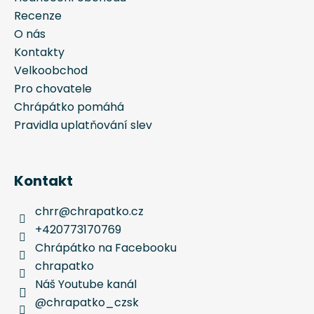
Recenze
O nás
Kontakty
Velkoobchod
Pro chovatele
Chrápátko pomáhá
Pravidla uplatňování slev
Kontakt
chrr
@
chrapatko.cz
+420773170769
Chrápátko na Facebooku
chrapatko
Náš Youtube kanál
@chrapatko_czsk