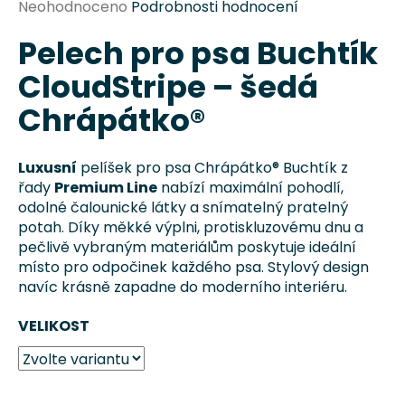
Průměrné
Neohodnoceno
Podrobnosti hodnocení
a
hodnocení
j
Pelech pro psa Buchtík
produktu
je
í
CloudStripe – šedá
0,0
t
z
Chrápátko®
?
5
hvězdiček.
Luxusní
pelíšek pro psa Chrápátko® Buchtík z
řady
Premium Line
nabízí maximální pohodlí,
odolné čalounické látky a snímatelný pratelný
HLEDAT
potah. Díky měkké výplni, protiskluzovému dnu a
pečlivě vybraným materiálům poskytuje ideální
místo pro odpočinek každého psa. Stylový design
navíc krásně zapadne do moderního interiéru.
D
o
VELIKOST
p
o
r
u