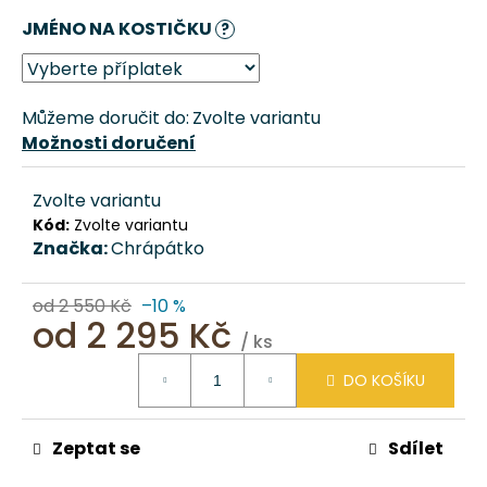
č
JMÉNO NA KOSTIČKU
u
?
j
e
m
Můžeme doručit do:
Zvolte variantu
e
Možnosti doručení
DOMEČEK
Zvolte variantu
PRO
Kód:
Zvolte variantu
PSA
ZAŠÍVÁRNA
Značka:
Chrápátko
–
BÉŽOVÁ
CHRÁPÁTKO®
od 2 550 Kč
–10 %
od
2 295 Kč
1
/ ks
611
Měrná
DO KOŠÍKU
Kč
cena:
Zeptat se
Sdílet