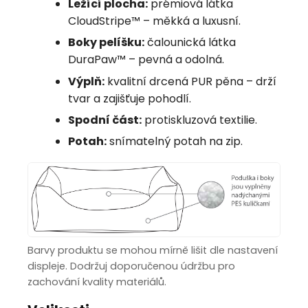
Ležící plocha:
prémiová látka
CloudStripe™ – měkká a luxusní.
Boky pelíšku:
čalounická látka
DuraPaw™ – pevná a odolná.
Výplň:
kvalitní drcená PUR pěna – drží
tvar a zajišťuje pohodlí.
Spodní část:
protiskluzová textilie.
Potah:
snímatelný potah na zip.
Barvy produktu se mohou mírně lišit dle nastavení
displeje. Dodržuj doporučenou údržbu pro
zachování kvality materiálů.