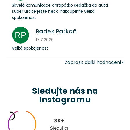
Skvělá komunikace chrápátko sedačka do auta
super určitě ještě něco nakoupíme velká
spokojenost
Radek Patkaň
RP
Hodnocení obchodu je 5 z 5 hvězdiček.
17.7.2026
Velká spokojenost
Zobrazit další hodnocení
Sledujte nás na
Instagramu