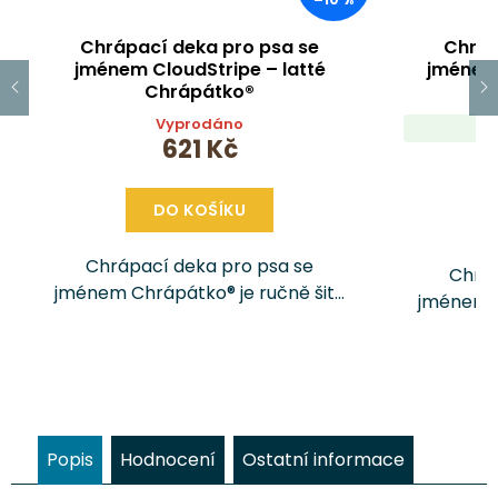
Chrápací deka pro psa se
Chráp
jménem CloudStripe – latté
jménem 
Chrápátko®
Vyprodáno
621 Kč
DO KOŠÍKU
Chrápací deka pro psa se
Chráp
jménem Chrápátko® je ručně šitý
jménem C
doplněk, který vašemu pejskovi
doplněk
poskytne pohodlí, teplo a pocit
poskytne
bezpečí doma i na cestách. Ušita
bezpečí 
je z prémiových látek a...
je z
Popis
Hodnocení
Ostatní informace