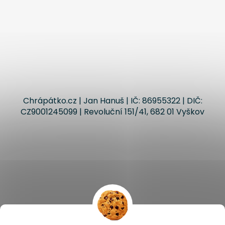
Chrápátko.cz | Jan Hanuš | IČ: 86955322 | DIČ:
CZ9001245099 | Revoluční 151/41, 682 01 Vyškov