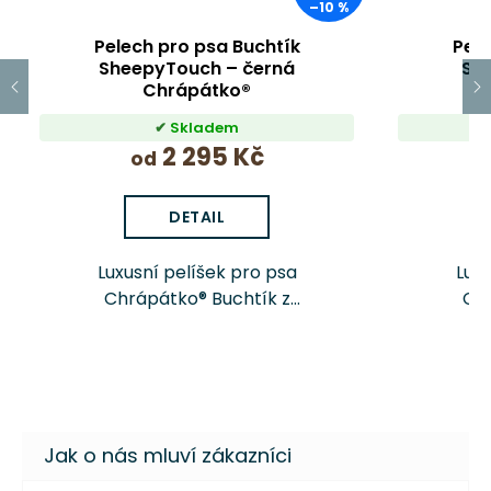
–10 %
Pelech pro psa Buchtík
Pele
SheepyTouch – černá
Sh
Chrápátko®
Skladem
2 295 Kč
od
DETAIL
Luxusní pelíšek pro psa
Luxu
Chrápátko® Buchtík z
Chr
řady Premium Line nabízí
řady
maximální pohodlí, odolné
maxim
čalounické látky a snímatelný
čalouni
pratelný potah. Díky měkké
pratel
výplni,...