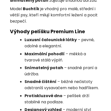
snímatelný potah
zajišťuje snadnou údržbu.
Model
Buchtík
je vhodný pro malé, střední i
větší psy, kteří milují komfortní ležení a pocit
bezpečí.
Výhody pelíšku Premium Line
Luxusní čalounické látky
– pevné,
odolné a elegantní.
Maximální pohodlí
– měkká a
tvarově stálá výplň.
Snímatelný potah
– snadné praní a
údržba.
Snadné čištění
– běžné nečistoty
odstraníš vysavačem nebo hadříkem.
Protiskluzové dno
– pelíšek drží
stabilně na podlaze.
Designový vzhled
– moderní styl