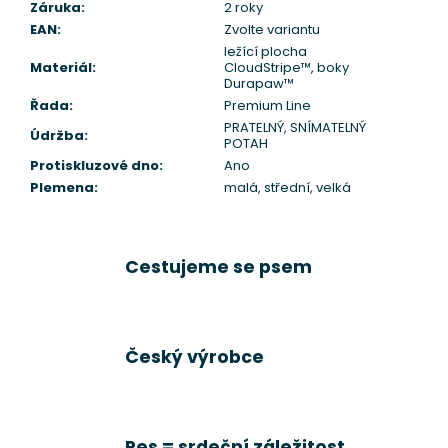
Záruka
:
2 roky
EAN
:
Zvolte variantu
ležící plocha
Materiál
:
CloudStripe™
,
boky
Durapaw™
Řada
:
Premium Line
PRATELNÝ, SNÍMATELNÝ
Údržba
:
POTAH
Protiskluzové dno
:
Ano
Plemena
:
malá, střední, velká
Cestujeme se psem
Český výrobce
Pes = srdeční záležitost