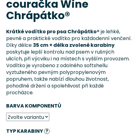
couračka Wine
0,0
a
z
Chrápátko®
j
5
í
hvězdiček.
t
Krátké vodítko pro psa Chrápátko®
je lehké,
pevné a praktické vodítko pro každodenní venčení.
?
Díky délce
35 cm + délka zvolené karabiny
poskytuje lepší kontrolu nad psem v rušných
ulicích, při výcviku i na místech s vyšším provozem.
Vodítko je vyrobeno z odolného softshellu
vyztuženého pevným polypropylenovým
HLEDAT
popruhem, takže nabízí dlouhou životnost,
pohodlné držení a spolehlivost při každé
procházce.
D
BARVA KOMPONENTŮ
o
p
o
r
TYP KARABINY
?
u