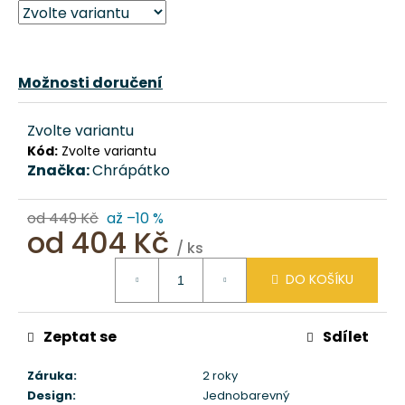
č
u
j
e
Možnosti doručení
m
e
Zvolte variantu
Kód:
Zvolte variantu
MULTIFUNKČNÍ
Značka:
Chrápátko
NEREZ
TERMOSKA/LÁHEV
BLACK
od 449 Kč
až –10 %
CHRÁPÁTKO®
od
404 Kč
891
/ ks
Měrná
Kč
DO KOŠÍKU
cena:
Původně:
990
Kč
Zeptat se
Sdílet
Záruka
:
2 roky
Design
:
Jednobarevný