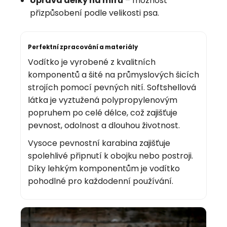
Úprava délky na míru
– možnost
přizpůsobení podle velikosti psa.
Perfektní zpracování a materiály
Vodítko je vyrobené z kvalitních
komponentů a šité na průmyslových šicích
strojích pomocí pevných nití. Softshellová
látka je vyztužená polypropylenovým
popruhem po celé délce, což zajišťuje
pevnost, odolnost a dlouhou životnost.
Vysoce pevnostní karabina zajišťuje
spolehlivé připnutí k obojku nebo postroji.
Díky lehkým komponentům je vodítko
pohodlné pro každodenní používání.