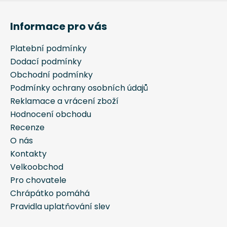
Z
á
Informace pro vás
p
a
Platební podmínky
t
Dodací podmínky
í
Obchodní podmínky
Podmínky ochrany osobních údajů
Reklamace a vrácení zboží
Hodnocení obchodu
Recenze
O nás
Kontakty
Velkoobchod
Pro chovatele
Chrápátko pomáhá
Pravidla uplatňování slev