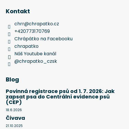
Kontakt
chrr
@
chrapatko.cz
+420773170769
Chrápátko na Facebooku
chrapatko
Náš Youtube kanál
@chrapatko_czsk
Blog
Povinná registrace psů od 1. 7. 2026: Jak
zapsat psa do Centrální evidence psů
(CEP)
18.6.2026
Čivava
21.10.2025