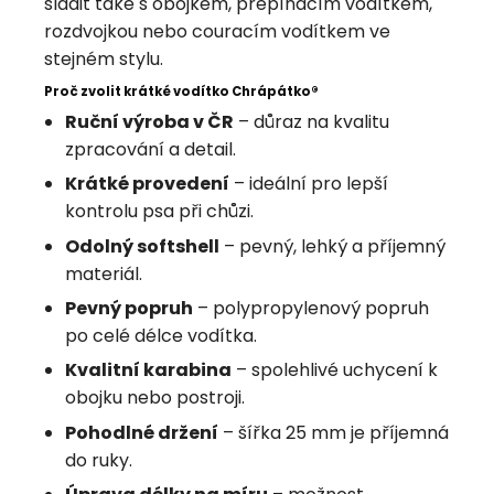
sladit také s obojkem, přepínacím vodítkem,
rozdvojkou nebo couracím vodítkem ve
stejném stylu.
Proč zvolit krátké vodítko Chrápátko®
Ruční výroba v ČR
– důraz na kvalitu
zpracování a detail.
Krátké provedení
– ideální pro lepší
kontrolu psa při chůzi.
Odolný softshell
– pevný, lehký a příjemný
materiál.
Pevný popruh
– polypropylenový popruh
po celé délce vodítka.
Kvalitní karabina
– spolehlivé uchycení k
obojku nebo postroji.
Pohodlné držení
– šířka 25 mm je příjemná
do ruky.