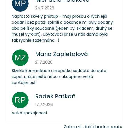
MP
Hodnocení obchodu je 5 z 5 hvězdiček.
24.7.2026
Naprosto skvělý přístup - moji prosbu o rychlejší
dodání bez potíží splinili a dokonce mi byly dodány
oba pelíšky současně (jeden byl skladem, druhý se
musel vyrobit). Ubytovací krize u nás doma byla
tak rychle zažehnána. :)
Maria Zapletalová
MZ
Hodnocení obchodu je 5 z 5 hvězdiček.
21.7.2026
Skvělá komunikace chrápátko sedačka do auta
super určitě ještě něco nakoupíme velká
spokojenost
Radek Patkaň
RP
Hodnocení obchodu je 5 z 5 hvězdiček.
17.7.2026
Velká spokojenost
Zobrazit další hodnocení