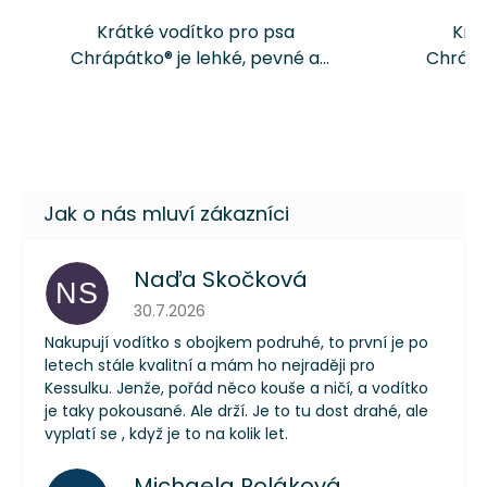
Krátké vodítko pro psa
Krá
Chrápátko® je lehké, pevné a
Chrápá
praktické vodítko pro
pra
každodenní venčení. Díky délce
každode
35 cm + délka zvolené karabiny
35 cm +
poskytuje lepší kontrolu nad
poskyt
psem v...
Naďa Skočková
NS
Hodnocení obchodu je 5 z 5 hvězdiček.
30.7.2026
Nakupují vodítko s obojkem podruhé, to první je po
letech stále kvalitní a mám ho nejraději pro
Kessulku. Jenže, pořád něco kouše a ničí, a vodítko
je taky pokousané. Ale drží. Je to tu dost drahé, ale
vyplatí se , když je to na kolik let.
Michaela Poláková