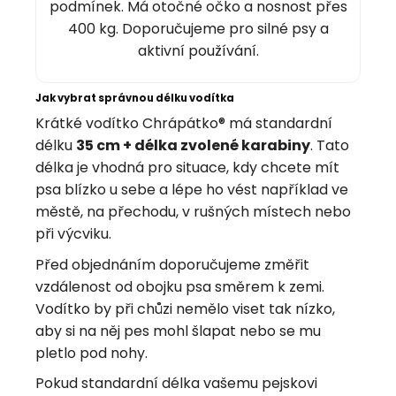
podmínek. Má otočné očko a nosnost přes
400 kg. Doporučujeme pro silné psy a
aktivní používání.
Jak vybrat správnou délku vodítka
Krátké vodítko Chrápátko® má standardní
délku
35 cm + délka zvolené karabiny
. Tato
délka je vhodná pro situace, kdy chcete mít
psa blízko u sebe a lépe ho vést například ve
městě, na přechodu, v rušných místech nebo
při výcviku.
Před objednáním doporučujeme změřit
vzdálenost od obojku psa směrem k zemi.
Vodítko by při chůzi nemělo viset tak nízko,
aby si na něj pes mohl šlapat nebo se mu
pletlo pod nohy.
Pokud standardní délka vašemu pejskovi