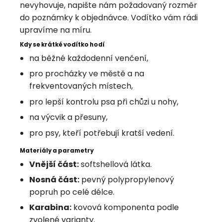
nevyhovuje, napište nám požadovaný rozměr
do poznámky k objednávce. Vodítko vám rádi
upravíme na míru.
Kdy se krátké vodítko hodí
na běžné každodenní venčení,
pro procházky ve městě a na
frekventovaných místech,
pro lepší kontrolu psa při chůzi u nohy,
na výcvik a přesuny,
pro psy, kteří potřebují kratší vedení.
Materiály a parametry
Vnější část:
softshellová látka.
Nosná část:
pevný polypropylenový
popruh po celé délce.
Karabina:
kovová komponenta podle
zvolené varianty.