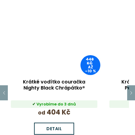
449
KČ
AŽ
–10 %
Krátké vodítko couračka
Krát
Nighty Black Chrápátko®
Per
Vyrobíme do 3 dnů
404 Kč
od
DETAIL