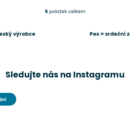
5
položek celkem
O
v
l
á
eský výrobce
Pes = srdeční z
d
a
c
í
p
r
Sledujte nás na Instagramu
v
k
y
v
ý
p
i
s
u