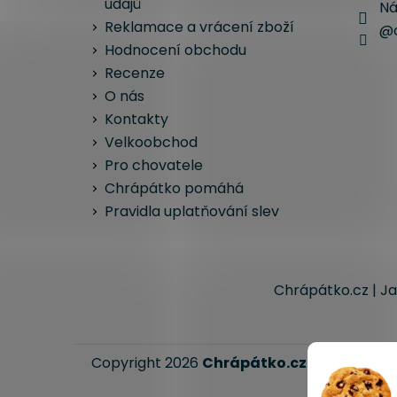
údajů
Ná
Reklamace a vrácení zboží
@c
Hodnocení obchodu
Recenze
O nás
Kontakty
Velkoobchod
Pro chovatele
Chrápátko pomáhá
Pravidla uplatňování slev
Chrápátko.cz | Ja
Copyright 2026
Chrápátko.cz
. Všechna pr