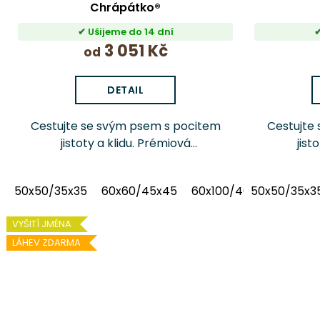
t
Chrápátko®
ů
Ušijeme do 14 dní
3 051 Kč
od
DETAIL
Cestujte se svým psem s pocitem
Cestujte
jistoty a klidu. Prémiová
jist
autosedačka Chrápátko Vuitton
autoseda
Green pomáhá předcházet
grey
50x50/35x35
60x60/45x45
60x100/40x80
50x50/35x3
nepříjemnostem na cestách a
nepříj
dopřeje vašemu mazlíčkovi
dopře
VYŠITÍ JMÉNA
maximální...
LÁHEV ZDARMA