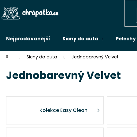
K
Přejít
na
o
Zpět
obsah
š
do
í
k
obchodu
Nejprodávanější
Sicny do auta
Pelechy
Domů
Sicny do auta
Jednobarevný Velvet
Jednobarevný Velvet
Kolekce Easy Clean