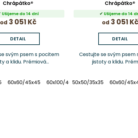
Chrápátko®
Chrápátko®
Ušijeme do 14 dní
Ušijeme do 14 d
3 051 Kč
3 051 K
od
od
DETAIL
DETAIL
 se svým psem s pocitem
Cestujte se svým psem 
oty a klidu. Prémiová
jistoty a klidu. Pré
čka Chrápátko Vuitton D
autosedačka Chrápátko
 pomáhá předcházet
Pink pomáhá předc
5
60x60/45x45
60x100/40x80
50x50/35x35
60x60/45x
emnostem na cestách a
nepříjemnostem na ce
je vašemu mazlíčkovi
dopřeje vašemu mazl
maximální...
maximální...