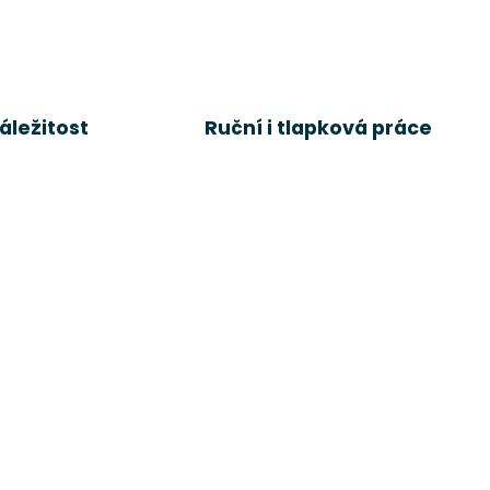
áležitost
Ruční i tlapková práce