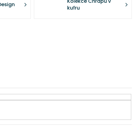
Kolekce Chrápu v
Design
kufru