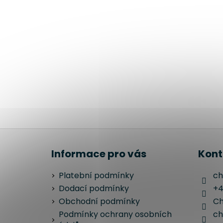
Z
á
Informace pro vás
Kont
p
a
Platební podmínky
ch
t
Dodací podmínky
+4
í
Obchodní podmínky
Ch
Podmínky ochrany osobních
ch