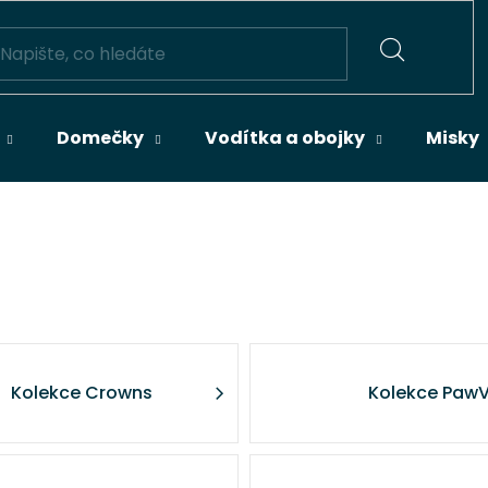
HLEDAT
Domečky
Vodítka a obojky
Misky
Kolekce Crowns
Kolekce PawV