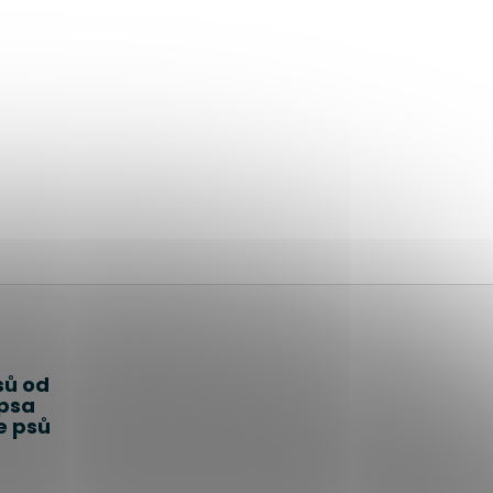
sů od
 psa
e psů