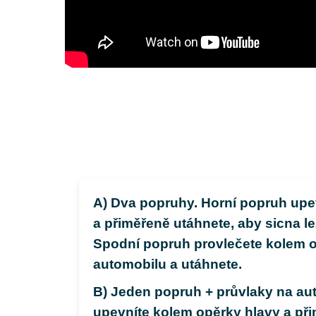
A) Dva popruhy. Horní popruh upe
a přiměřeně utáhnete, aby sicna le
Spodní popruh provlečete kolem 
automobilu a utáhnete.
B) Jeden popruh + průvlaky na au
upevníte kolem opěrky hlavy a př