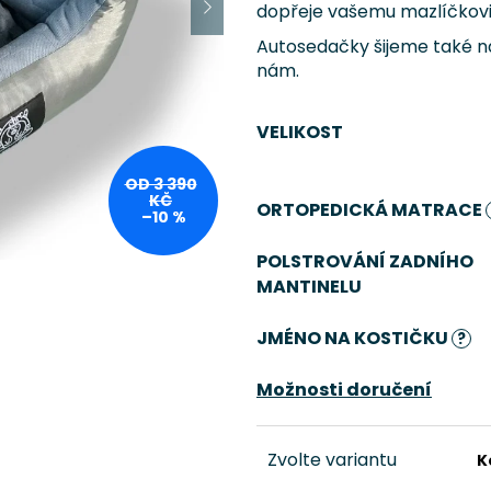
dopřeje vašemu mazlíčkov
Autosedačky šijeme také na 
nám.
VELIKOST
OD 3 390
KČ
ORTOPEDICKÁ MATRACE
–10 %
POLSTROVÁNÍ ZADNÍHO
MANTINELU
JMÉNO NA KOSTIČKU
?
Možnosti doručení
Zvolte variantu
K