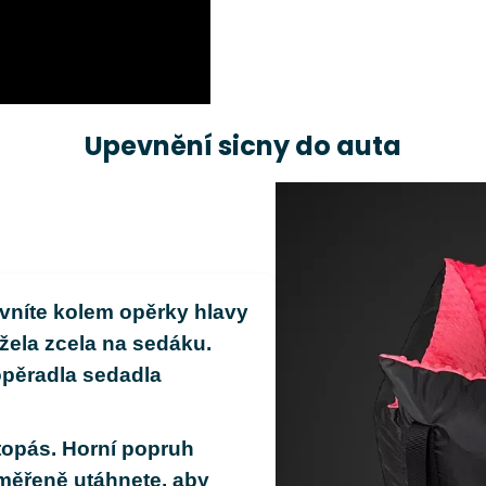
Upevnění sicny do auta
vníte kolem opěrky hlavy
žela zcela na sedáku.
opěradla sedadla
topás. Horní popruh
iměřeně utáhnete, aby