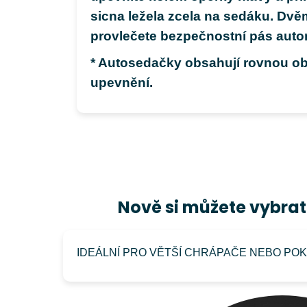
sicna ležela zcela na sedáku. Dvě
provlečete bezpečnostní pás auto
* Autosedačky obsahují rovnou o
upevnění.
Nově si můžete vybra
IDEÁLNÍ PRO VĚTŠÍ CHRÁPAČE NEBO POKU