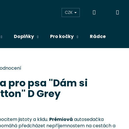
Přihlášení
Ná
CZK
koš
Doplňky
Pro kočky
Rádce
Blog
hodnocení
 pro psa "Dám si
tton" D Grey
citem jistoty a klidu.
Prémiová
autosedačka
 pomáhá předcházet nepříjemnostem na cestách a