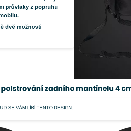
mi průvlaky z popruhu
mobilu.
bě dvě možnosti
t polstrování zadního mantinelu 4 c
D SE VÁM LÍBÍ TENTO DESIGN.