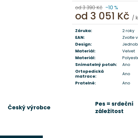
od 3 390 Kč
–10 %
od
3 051 Kč
/ 
Měrná
cena:
Záruka
:
2 roky
EAN
:
Zvolte 
Design
:
Jednob
Materiál
:
Velvet
Materiál
:
Polyest
Snímatelný potah
:
Ano
Ortopedická
Ano
matrace
:
Pratelné
:
Ano
Pes = srdeční
Český výrobce
záležitost