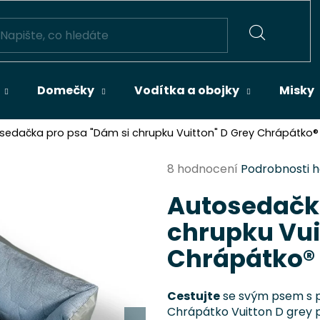
HLEDAT
Domečky
Vodítka a obojky
Misky
sedačka pro psa "Dám si chrupku Vuitton" D Grey Chrápátko®
Průměrné
8 hodnocení
Podrobnosti 
hodnocení
Autosedačka
produktu
je
chrupku Vui
4,6
z
Chrápátko®
5
hvězdiček.
Cestujte
se svým psem s po
Chrápátko Vuitton D grey