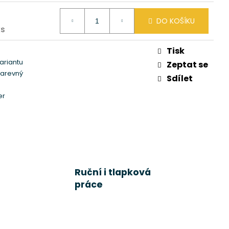
DO KOŠÍKU
ks
Tisk
variantu
Zeptat se
arevný
Sdílet
er
Ruční i tlapková
práce