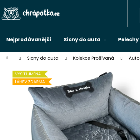
Přejít
na
Zpět
obsah
do
obchodu
Nejprodávanější
Sicny do auta
Pelechy
Domů
Sicny do auta
Kolekce Prošívaná
Auto
VYŠITÍ JMÉNA
LÁHEV ZDARMA