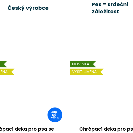
Pes = srdeční
Český výrobce
záležitost
A
NOVINKA
MÉNA
VYŠITÍ JMÉNA
690
KČ
–10 %
ápací deka pro psa se
Chrápací deka pro ps