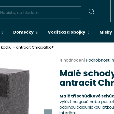
HLEDAT
Domečky
Vodítka a obojky
Misky
 kočku – antracit Chrápátko®
Průměrné
4 hodnocení
Podrobnosti 
hodnocení
Malé schody
produktu
je
antracit Ch
4,3
z
5
Malé tříschůdkové schů
hvězdiček.
vylézt na gauč nebo postel.
odolnou čalounickou látko
interiéru.