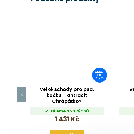
1 590
KČ
–10 %
Velké schody pro psa,
V
kočku – antracit
Chrápátko®
Ušijeme do 3 týdnů
1 431 Kč