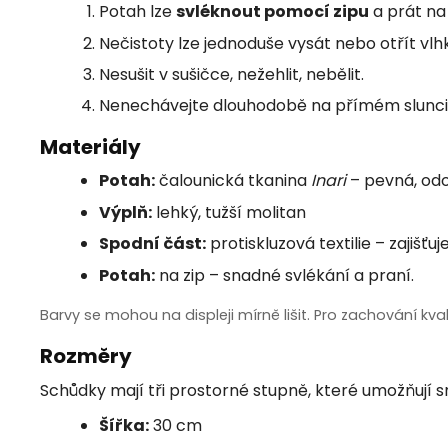
Potah lze
svléknout pomocí zipu
a prát n
Nečistoty lze jednoduše vysát nebo otřít vl
Nesušit v sušičce, nežehlit, nebělit.
Nenechávejte dlouhodobě na přímém slunci 
Materiály
Potah:
čalounická tkanina
Inari
– pevná, odo
Výplň:
lehký, tužší molitan
Spodní část:
protiskluzová textilie – zajišť
Potah:
na zip – snadné svlékání a praní.
Barvy se mohou na displeji mírně lišit. Pro zachování kv
Rozměry
Schůdky mají tři prostorné stupně, které umožňují 
Šířka:
30 cm