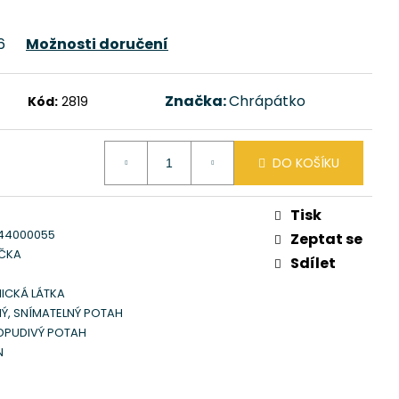
6
Možnosti doručení
Značka:
Chrápátko
Kód:
2819
DO KOŠÍKU
Tisk
44000055
Zeptat se
OČKA
Sdílet
ICKÁ LÁTKA
Ý, SNÍMATELNÝ POTAH
PUDIVÝ POTAH
N