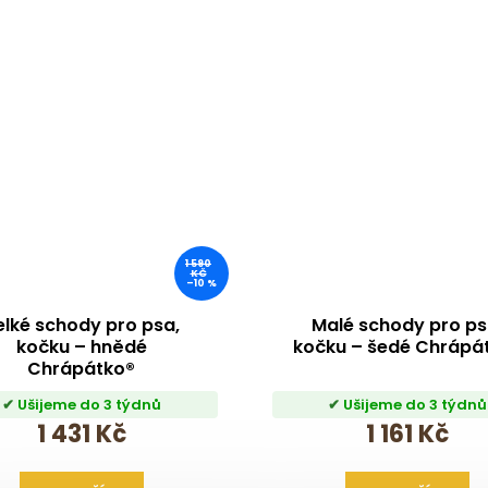
1 590
KČ
–10 %
elké schody pro psa,
Malé schody pro ps
kočku – hnědé
kočku – šedé Chrápá
Chrápátko®
Ušijeme do 3 týdnů
Ušijeme do 3 týdnů
1 431 Kč
1 161 Kč