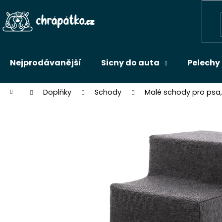
K
Přejít
na
o
Zpět
obsah
š
do
í
k
obchodu
Nejprodávanější
Sicny do auta
Pelechy
Domů
Doplňky
Schody
Malé schody pro psa,