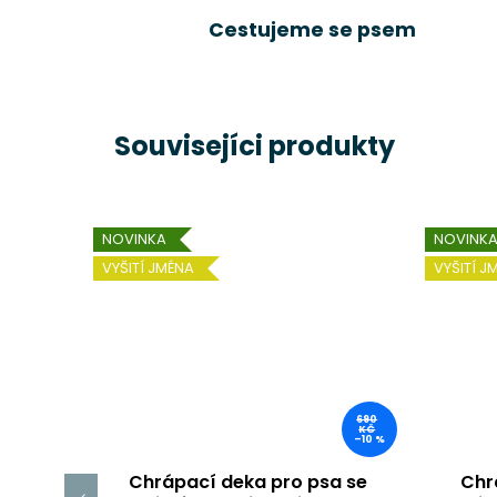
Cestujeme se psem
Souvisejíci produkty
NOVINKA
NOVINK
VYŠITÍ JMÉNA
VYŠITÍ J
690
KČ
–10 %
Chrápací deka pro psa se
Chr