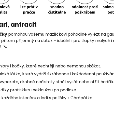
ri, antracit
očky
pomohou vašemu mazlíčkovi pohodlně vylézt na gauč,
 přitom příjemný na dotek – ideální i pro tlapky malých i
. 🐾
eniory i kočky, které nechtějí nebo nemohou skákat.
ická látka, která vydrží škrábance i každodenní používán
 vyperete, drobné nečistoty stačí vysát nebo otřít hadří
, díky protiskluzu nekloužou po podlaze.
každého interiéru a ladí s pelíšky z Chrápátka.