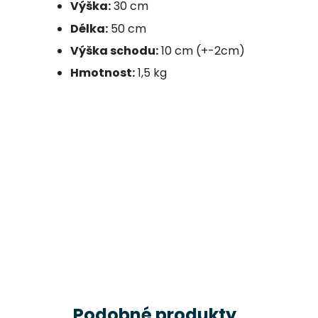
Výška:
30 cm
Délka:
50 cm
Výška schodu:
10 cm (+-2cm)
Hmotnost:
1,5 kg
Podobné produkty