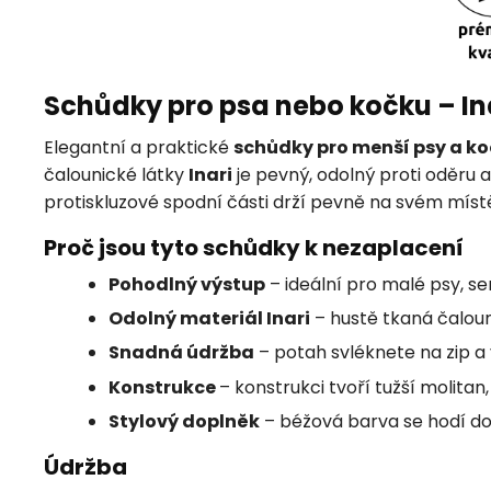
Schůdky pro psa nebo kočku – Ina
Elegantní a praktické
schůdky pro menší psy a k
čalounické látky
Inari
je pevný, odolný proti oděru a
protiskluzové spodní části drží pevně na svém místě
Proč jsou tyto schůdky k nezaplacení
Pohodlný výstup
– ideální pro malé psy, s
Odolný materiál Inari
– hustě tkaná čaloun
Snadná údržba
– potah svléknete na zip a
Konstrukce
– konstrukci tvoří tužší molitan
Stylový doplněk
– béžová barva se hodí do 
Údržba