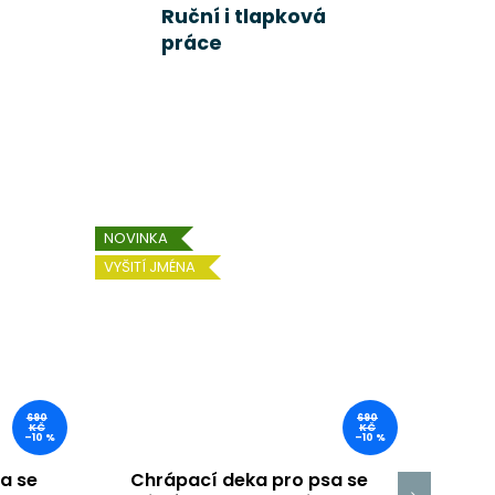
Ruční i tlapková
práce
NOVINKA
NOVINK
VYŠITÍ JMÉNA
VYŠITÍ 
690
690
KČ
KČ
–10 %
–10 %
a se
Chrápací deka pro psa se
Chr