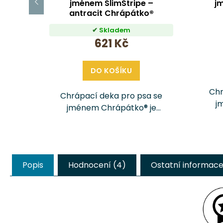
jménem SlimStripe –
j
antracit Chrápátko®
Skladem
621 Kč
DO KOŠÍKU
Chr
Chrápací deka pro psa se
j
jménem Chrápátko® je
ru
ručně šitý doplněk, který
vaš
vašemu pejskovi poskytne
p
pohodlí, teplo a pocit
bezp
bezpečí doma i na cestách.
Uši
Popis
Hodnocení (4)
Ostatní informac
Ušita je z prémiových látek
a...