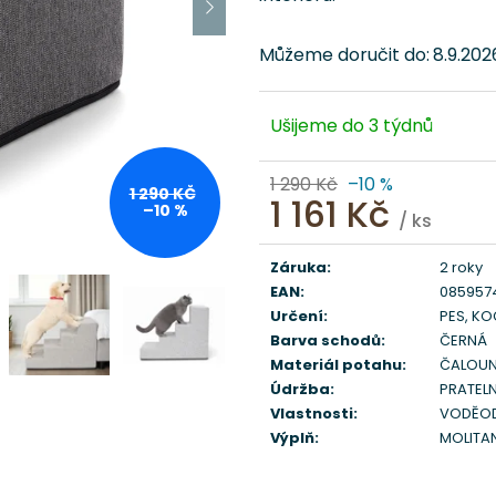
Můžeme doručit do:
8.9.202
Ušijeme do 3 týdnů
1 290 Kč
–10 %
1 290 KČ
1 161 Kč
–10 %
/ ks
Měrná
cena:
Záruka
:
2 roky
EAN
:
085957
Určení
:
PES, K
Barva schodů
:
ČERNÁ
Materiál potahu
:
ČALOUN
Údržba
:
PRATELN
Vlastnosti
:
VODĚOD
Výplň
:
MOLITA