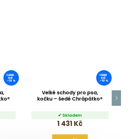
1 290
1 590
KČ
KČ
–10 %
–10 %
a,
Velké schody pro psa,
V
tko®
kočku – šedé Chrápátko®
Skladem
1 431 Kč