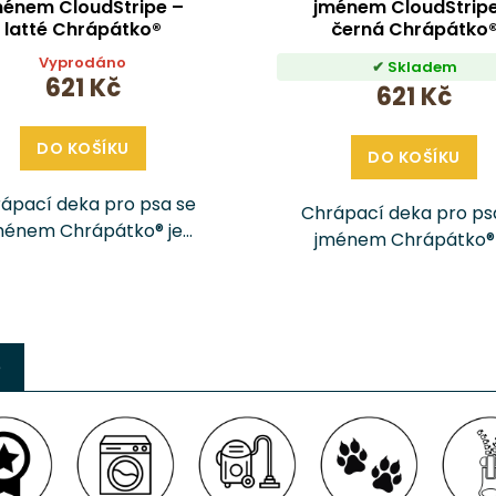
ménem CloudStripe –
jménem CloudStripe
latté Chrápátko®
černá Chrápátko
Vyprodáno
Skladem
621 Kč
621 Kč
DO KOŠÍKU
DO KOŠÍKU
ápací deka pro psa se
Chrápací deka pro ps
ménem Chrápátko® je
jménem Chrápátko® 
čně šitý doplněk, který
ručně šitý doplněk, kt
emu pejskovi poskytne
vašemu pejskovi posk
ohodlí, teplo a pocit
pohodlí, teplo a poc
ečí doma i na cestách.
bezpečí doma i na ces
ta je z prémiových látek
e
Ušita je z prémiových 
a...
a...