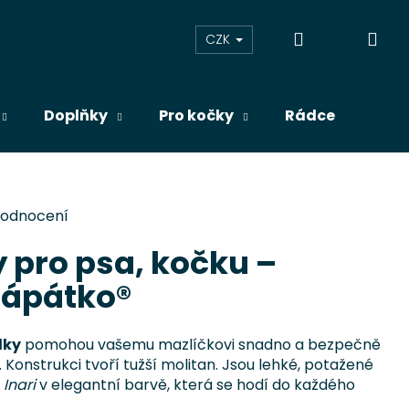
Přihlášení
Ná
CZK
koš
Doplňky
Pro kočky
Rádce
Blog
hodnocení
 pro psa, kočku –
rápátko®
dky
pomohou vašemu mazlíčkovi snadno a bezpečně
 Konstrukci tvoří tužší molitan. Jsou lehké, potažené
u
Inari
v elegantní barvě, která se hodí do každého