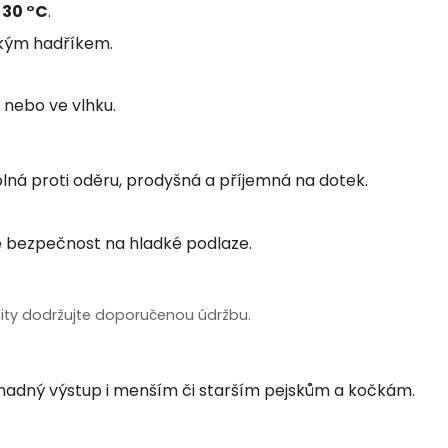
a
30 °C
.
hkým hadříkem.
nebo ve vlhku.
lná proti oděru, prodyšná a příjemná na dotek.
uje bezpečnost na hladké podlaze.
ality dodržujte doporučenou údržbu.
snadný výstup i menším či starším pejskům a kočkám.