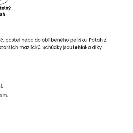
 postel nebo do oblíbeného pelíšku. Potah z
 starších mazlíčků. Schůdky jsou
lehké
a díky
í.
kem.