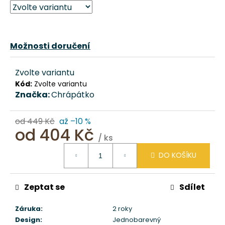
č
u
j
e
Možnosti doručení
m
e
Zvolte variantu
Kód:
Zvolte variantu
MULTIFUNKČNÍ
Značka:
Chrápátko
NEREZ
TERMOSKA/LÁHEV
BLACK
od 449 Kč
až –10 %
CHRÁPÁTKO®
od
404 Kč
891
/ ks
Měrná
Kč
DO KOŠÍKU
cena:
Původně:
990
Kč
Zeptat se
Sdílet
Záruka
:
2 roky
Design
:
Jednobarevný