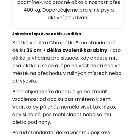
podmínek. Má otočné očko a nosnost přes
400 kg. Doporučujeme pro silné psy a
aktivní používání.
Jak vybrat správnou délku vodítka
Krátké vodítko Chrápátko® má standardní
délku
35 cm + délka zvolené karabiny
. Tato
délka je vhodná pro situace, kdy chcete mít
psa blízko u sebe a lépe ho vést například ve
městě, na přechodu, v rušných místech nebo
při výcviku.
Před objednáním doporučujeme změřit
vzdálenost od obojku psa směrem k zemi.
Vodítko by při chůzi nemělo viset tak nízko,
aby si na něj pes mohl šlapat nebo se mu
pletlo pod nohy.
Pokud standardní délka vašemu pejskovi