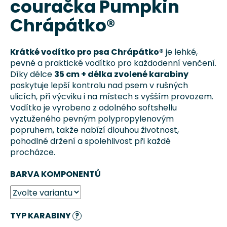
couračka Pumpkin
0,0
a
z
Chrápátko®
j
5
í
hvězdiček.
t
Krátké vodítko pro psa Chrápátko®
je lehké,
pevné a praktické vodítko pro každodenní venčení.
?
Díky délce
35 cm + délka zvolené karabiny
poskytuje lepší kontrolu nad psem v rušných
ulicích, při výcviku i na místech s vyšším provozem.
Vodítko je vyrobeno z odolného softshellu
vyztuženého pevným polypropylenovým
HLEDAT
popruhem, takže nabízí dlouhou životnost,
pohodlné držení a spolehlivost při každé
procházce.
D
BARVA KOMPONENTŮ
o
p
o
r
TYP KARABINY
?
u