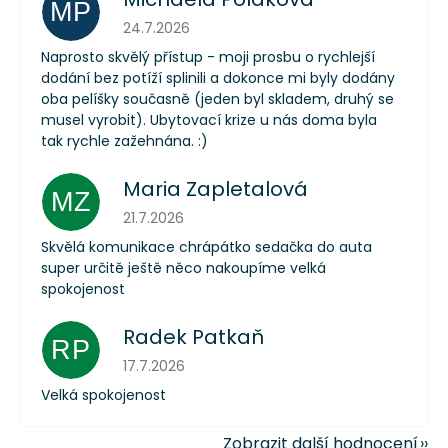
MP
Hodnocení obchodu je 5 z 5 hvězdiček.
24.7.2026
Naprosto skvělý přístup - moji prosbu o rychlejší
dodání bez potíží splinili a dokonce mi byly dodány
oba pelíšky současně (jeden byl skladem, druhý se
musel vyrobit). Ubytovací krize u nás doma byla
tak rychle zažehnána. :)
Maria Zapletalová
MZ
Hodnocení obchodu je 5 z 5 hvězdiček.
21.7.2026
Skvělá komunikace chrápátko sedačka do auta
super určitě ještě něco nakoupíme velká
spokojenost
Radek Patkaň
RP
Hodnocení obchodu je 5 z 5 hvězdiček.
17.7.2026
Velká spokojenost
Zobrazit další hodnocení