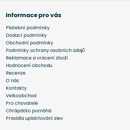
Z
á
Informace pro vás
p
a
Platební podmínky
t
Dodací podmínky
í
Obchodní podmínky
Podmínky ochrany osobních údajů
Reklamace a vrácení zboží
Hodnocení obchodu
Recenze
O nás
Kontakty
Velkoobchod
Pro chovatele
Chrápátko pomáhá
Pravidla uplatňování slev