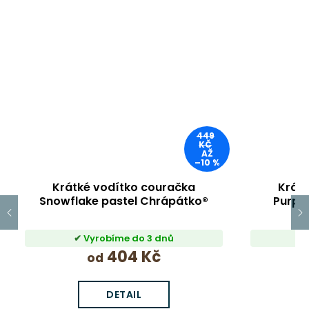
449
KČ
AŽ
–10 %
Krátké vodítko couračka
Krát
Snowflake pastel Chrápátko®
Purpl
Vyrobíme do 3 dnů
404 Kč
od
DETAIL