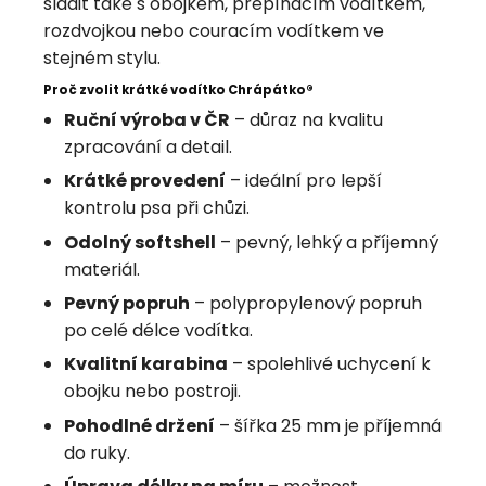
sladit také s obojkem, přepínacím vodítkem,
rozdvojkou nebo couracím vodítkem ve
stejném stylu.
Proč zvolit krátké vodítko Chrápátko®
Ruční výroba v ČR
– důraz na kvalitu
zpracování a detail.
Krátké provedení
– ideální pro lepší
kontrolu psa při chůzi.
Odolný softshell
– pevný, lehký a příjemný
materiál.
Pevný popruh
– polypropylenový popruh
po celé délce vodítka.
Kvalitní karabina
– spolehlivé uchycení k
obojku nebo postroji.
Pohodlné držení
– šířka 25 mm je příjemná
do ruky.