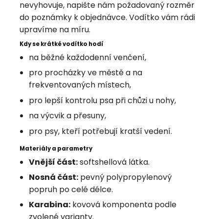
nevyhovuje, napište nám požadovaný rozměr
do poznámky k objednávce. Vodítko vám rádi
upravíme na míru.
Kdy se krátké vodítko hodí
na běžné každodenní venčení,
pro procházky ve městě a na
frekventovaných místech,
pro lepší kontrolu psa při chůzi u nohy,
na výcvik a přesuny,
pro psy, kteří potřebují kratší vedení.
Materiály a parametry
Vnější část:
softshellová látka.
Nosná část:
pevný polypropylenový
popruh po celé délce.
Karabina:
kovová komponenta podle
zvolené varianty.