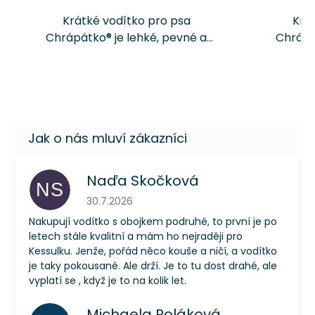
Krátké vodítko pro psa
Krá
Chrápátko® je lehké, pevné a
Chrápá
praktické vodítko pro
pra
každodenní venčení. Díky délce
každode
35 cm + délka zvolené karabiny
35 cm +
poskytuje lepší kontrolu nad
poskyt
psem v...
Naďa Skočková
NS
Hodnocení obchodu je 5 z 5 hvězdiček.
30.7.2026
Nakupují vodítko s obojkem podruhé, to první je po
letech stále kvalitní a mám ho nejraději pro
Kessulku. Jenže, pořád něco kouše a ničí, a vodítko
je taky pokousané. Ale drží. Je to tu dost drahé, ale
vyplatí se , když je to na kolik let.
Michaela Poláková