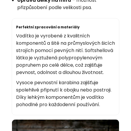
Úprava délky na míru
– možnost
přizpůsobení podle velikosti psa.
Perfektní zpracování a materiály
Vodítko je vyrobené z kvalitních
komponentů a šité na průmyslových šicích
strojích pomocí pevných nití. Softshellová
látka je vyztužená polypropylenovým
popruhem po celé délce, což zajišťuje
pevnost, odolnost a dlouhou životnost.
Vysoce pevnostní karabina zajišťuje
spolehlivé připnutí k obojku nebo postroji.
Díky lehkým komponentům je vodítko
pohodlné pro každodenní používání.