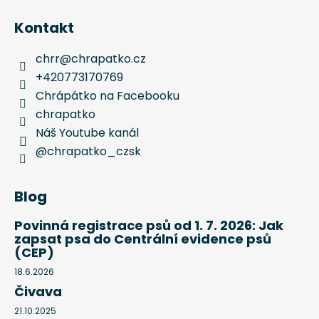
Kontakt
chrr
@
chrapatko.cz
+420773170769
Chrápátko na Facebooku
chrapatko
Náš Youtube kanál
@chrapatko_czsk
Blog
Povinná registrace psů od 1. 7. 2026: Jak
zapsat psa do Centrální evidence psů
(CEP)
18.6.2026
Čivava
21.10.2025