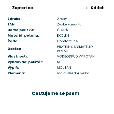
Zeptat se
Sdílet
Záruka
:
2 roky
EAN
:
Zvolte variantu
Barva pelíšku
:
ČERNÁ
Materiál potahu
:
EKOLEN
Řada
:
Comfort Line
PRATELNÝ, SNÍMATELNÝ
Údržba
:
POTAH
Vlastnosti
:
VODĚODPUDIVÝ POTAH
Vyndavací polštář
:
NE
Výplň
:
MOLITAN
Plemena
:
malá, střední, velká
Cestujeme se psem