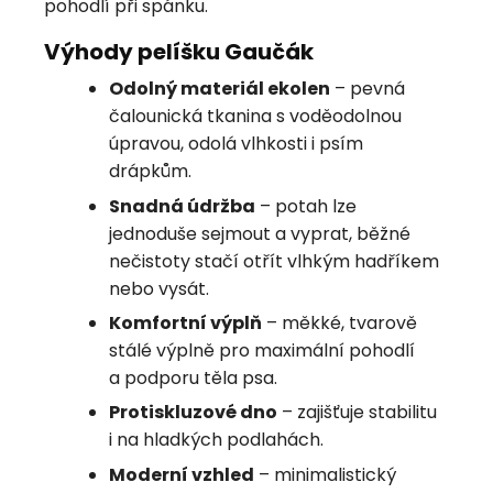
pohodlí při spánku.
Výhody pelíšku Gaučák
Odolný materiál ekolen
– pevná
čalounická tkanina s voděodolnou
úpravou, odolá vlhkosti i psím
drápkům.
Snadná údržba
– potah lze
jednoduše sejmout a vyprat, běžné
nečistoty stačí otřít vlhkým hadříkem
nebo vysát.
Komfortní výplň
– měkké, tvarově
stálé výplně pro maximální pohodlí
a podporu těla psa.
Protiskluzové dno
– zajišťuje stabilitu
i na hladkých podlahách.
Moderní vzhled
– minimalistický