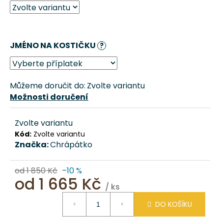
č
u
j
e
JMÉNO NA KOSTIČKU
m
?
e
Můžeme doručit do:
Zvolte variantu
DOMEČEK
PRO
Možnosti doručení
PSA
ZAŠÍVÁRNA
–
Zvolte variantu
BÉŽOVÁ
Kód:
Zvolte variantu
CHRÁPÁTKO®
Značka:
Chrápátko
1
611
od 1 850 Kč
–10 %
Kč
od
1 665 Kč
/ ks
Měrná
DO KOŠÍKU
cena: