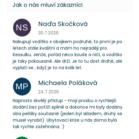
Naďa Skočková
NS
Hodnocení obchodu je 5 z 5 hvězdiček.
30.7.2026
Nakupují vodítko s obojkem podruhé, to první je po
letech stále kvalitní a mám ho nejraději pro
Kessulku. Jenže, pořád něco kouše a ničí, a vodítko
je taky pokousané. Ale drží. Je to tu dost drahé, ale
vyplatí se , když je to na kolik let.
Michaela Poláková
MP
Hodnocení obchodu je 5 z 5 hvězdiček.
24.7.2026
Naprosto skvělý přístup - moji prosbu o rychlejší
dodání bez potíží splinili a dokonce mi byly dodány
oba pelíšky současně (jeden byl skladem, druhý se
musel vyrobit). Ubytovací krize u nás doma byla
tak rychle zažehnána. :)