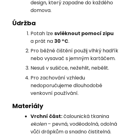
design, který zapadne do každého
domova.
Údržba
Potah lze
svléknout pomocí zipu
a prát na
30 °C
.
Pro běžné čištění použij vlhký hadřík
nebo vysavač s jemným kartáčem.
Nesuš v sušičce, nežehlit, nebělit.
Pro zachování vzhledu
nedoporučujeme dlouhodobé
venkovní používání.
Materiály
Vrchní část:
čalounická tkanina
ekolen
– pevná, voděodolná, odolná
vůči drápkům a snadno čistitelná.