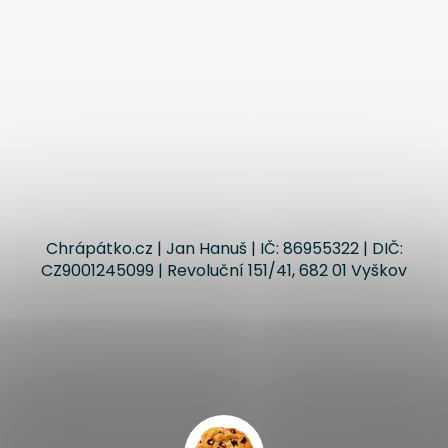
Chrápátko.cz | Jan Hanuš | IČ: 86955322 | DIČ:
CZ9001245099 | Revoluční 151/41, 682 01 Vyškov