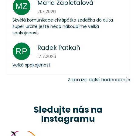
Maria Zapletalová
MZ
Hodnocení obchodu je 5 z 5 hvězdiček.
21.7.2026
Skvělá komunikace chrápátko sedačka do auta
super určitě ještě něco nakoupíme velká
spokojenost
Radek Patkaň
RP
Hodnocení obchodu je 5 z 5 hvězdiček.
17.7.2026
Velká spokojenost
Zobrazit další hodnocení
Sledujte nás na
Instagramu