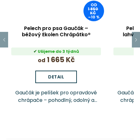
OD
1 850
KČ
–10 %
Pelech pro psa Gaučák –
Pele
béžový Ekolen Chrápátko®
lahvov
Ušijeme do 3 týdnů
1 665 Kč
od
DETAIL
Gaučák je pelíšek pro opravdové
Gaučák j
chrápače – pohodlný, odolný a
chrápač
snadno udržovatelný. Potah z
snadno ud
čalounické látky Ekolen s
čalouni
voděodpudivou úpravou – stačí
pro praní
otřít. Zipový potah pro...