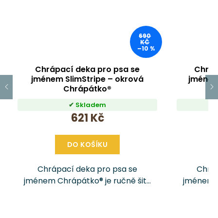
690
KČ
–10 %
Chrápací deka pro psa se
Chráp
jménem SlimStripe – okrová
jménem
Chrápátko®
ze
Skladem
621 Kč
DO KOŠÍKU
Chrápací deka pro psa se
Chráp
jménem Chrápátko® je ručně šitý
jménem C
doplněk, který vašemu pejskovi
doplněk
poskytne pohodlí, teplo a pocit
poskytne
bezpečí doma i na cestách. Ušita
bezpečí 