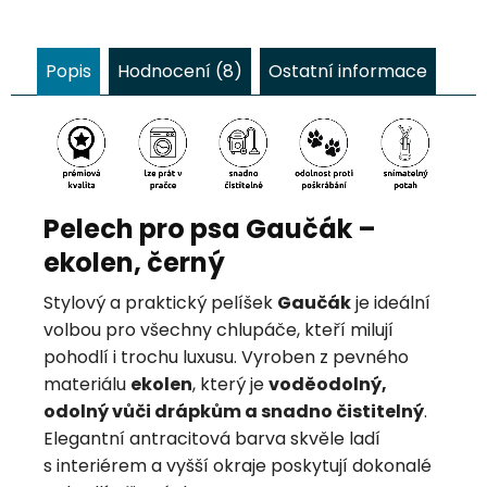
je z prémiových látek a...
je z
Popis
Hodnocení (8)
Ostatní informace
Pelech pro psa Gaučák –
ekolen, černý
Stylový a praktický pelíšek
Gaučák
je ideální
volbou pro všechny chlupáče, kteří milují
pohodlí i trochu luxusu. Vyroben z pevného
materiálu
ekolen
, který je
voděodolný,
odolný vůči drápkům a snadno čistitelný
.
Elegantní antracitová barva skvěle ladí
s interiérem a vyšší okraje poskytují dokonalé