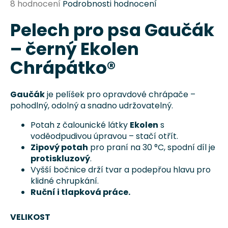
Průměrné
8 hodnocení
Podrobnosti hodnocení
a
hodnocení
j
Pelech pro psa Gaučák
produktu
je
í
– černý Ekolen
4,4
t
z
Chrápátko®
?
5
hvězdiček.
Gaučák
je pelíšek pro opravdové chrápače –
pohodlný, odolný a snadno udržovatelný.
HLEDAT
Potah z čalounické látky
Ekolen
s
voděodpudivou úpravou – stačí otřít.
Zipový potah
pro praní na 30 °C, spodní díl je
protiskluzový
.
D
Vyšší bočnice drží tvar a podepřou hlavu pro
o
klidné chrupkání.
p
Ruční i tlapková práce.
o
r
VELIKOST
u