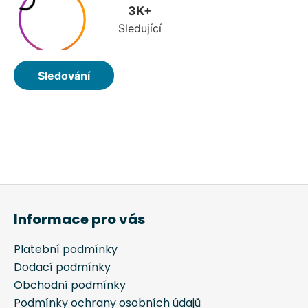
Z
á
Informace pro vás
p
a
Platební podmínky
t
Dodací podmínky
í
Obchodní podmínky
Podmínky ochrany osobních údajů