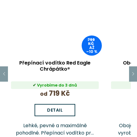
799
KČ
AŽ
–10 %
Přepínací vodítko Red Eagle
Oboje
Chrápátko®
Vyrobíme do 3 dnů
719 Kč
od
DETAIL
Lehké, pevné a maximálně
Obojek 
pohodlné. Přepínací vodítko pro
vyroben 