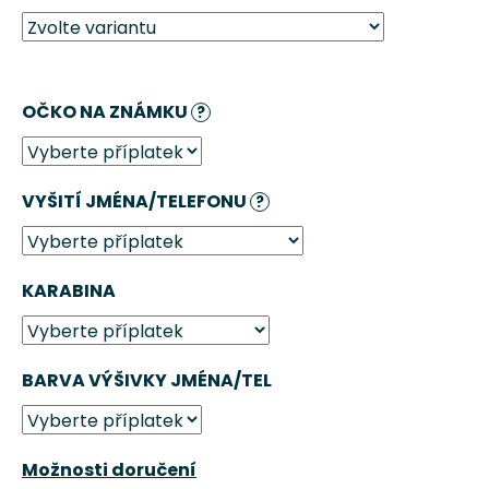
č
u
j
e
m
OČKO NA ZNÁMKU
?
e
PELECH
VYŠITÍ JMÉNA/TELEFONU
?
PRO
PSA
GAUČÁK
–
LAHVOVĚ
KARABINA
ZELENÁ
CHRÁPÁTKO®
1
665
BARVA VÝŠIVKY JMÉNA/TEL
Kč
Původně:
1
850
Možnosti doručení
Kč