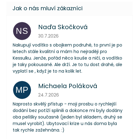
Naďa Skočková
NS
Hodnocení obchodu je 5 z 5 hvězdiček.
30.7.2026
Nakupují vodítko s obojkem podruhé, to první je po
letech stále kvalitní a mám ho nejraději pro
Kessulku. Jenže, pořád něco kouše a ničí, a vodítko
je taky pokousané. Ale drží. Je to tu dost drahé, ale
vyplatí se , když je to na kolik let.
Michaela Poláková
MP
Hodnocení obchodu je 5 z 5 hvězdiček.
24.7.2026
Naprosto skvělý přístup - moji prosbu o rychlejší
dodání bez potíží splinili a dokonce mi byly dodány
oba pelíšky současně (jeden byl skladem, druhý se
musel vyrobit). Ubytovací krize u nás doma byla
tak rychle zažehnána. :)