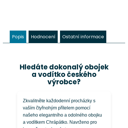
psa Chrápátko® o celkové délce
který 
260 cm nabízí několik možností
nízkou 
nastavení délky pro běžné
povrc
venčení, výcvik i delší...
pevnosti
Popis
Hodnocení
Ostatní informace
Hledáte dokonalý obojek
a vodítko českého
výrobce?
Zkvalitněte každodenní procházky s
vaším čtyřnohým přítelem pomocí
našeho elegantního a odolného obojku
a vodítkem Chrápátko. Navrženo pro