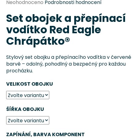
Průměrné
Neohodnoceno
Podrobnosti hodnocení
hodnocení
Set obojek a přepínací
produktu
je
vodítko Red Eagle
0,0
z
Chrápátko®
5
hvězdiček.
Stylový set obojku a přepínacího vodítka v červené
barvě – odolný, pohodlný a bezpečný pro každou
procházku.
HLEDAT
VELIKOST OBOJKU
D
o
ŠÍŘKA OBOJKU
p
o
r
u
ZAPÍNÁNÍ, BARVA KOMPONENT