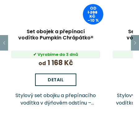
OD
1 298
KČ
–10 %
Set obojek a přepínací
Set 
vodítko Pumpkin Chrápátko®
vodí
Vyrobíme do 3 dnů
1 168 Kč
od
DETAIL
Stylový set obojku a přepínacího
Stylový 
vodítka v dýňovém odstínu –
vodítka 
odolný, pohodlný a bezpečný pro
odolný, 
každou procházku.
k