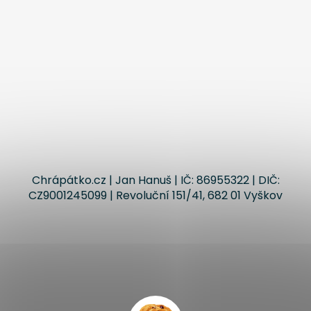
Chrápátko.cz | Jan Hanuš | IČ: 86955322 | DIČ:
CZ9001245099 | Revoluční 151/41, 682 01 Vyškov