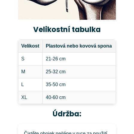
Velikostní tabulka
Velikost
Plastová nebo kovová spona
S
21-26 cm
M
25-32 cm
L
35-50 cm
XL
40-60 cm
Údržba:
Čistěte obojek nejlépe v ruce za použití