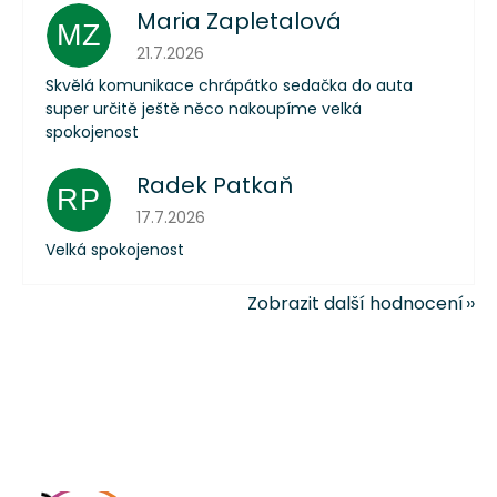
Maria Zapletalová
MZ
Hodnocení obchodu je 5 z 5 hvězdiček.
21.7.2026
Skvělá komunikace chrápátko sedačka do auta
super určitě ještě něco nakoupíme velká
spokojenost
Radek Patkaň
RP
Hodnocení obchodu je 5 z 5 hvězdiček.
17.7.2026
Velká spokojenost
Zobrazit další hodnocení