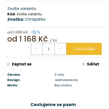
Zvolte variantu
Kód:
Zvolte variantu
Značka:
Chrápátko
od 1 298 Kč
–10 %
od
1 168 Kč
/ ks
Měrná
DO KOŠÍKU
cena:
Zeptat se
Sdílet
Záruka
:
2 roky
Design
:
Jednobarevný
Motiv
:
Bez motivu
Cestujeme se psem