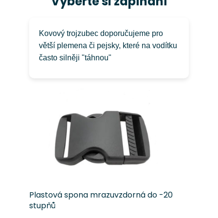
Vyberte si zapínání
Kovový trojzubec doporučujeme pro
větší plemena či pejsky, které na vodítku
často silněji "táhnou"
Plastová spona mrazuvzdorná do -20
stupňů