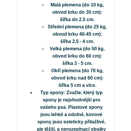
Malá plemena
(do 10 kg,
obvod krku do 30 cm):
šířka do 2,5 cm.
Střední plemena
(do 25 kg,
obvod krku 40-45 cm):
šířka 2,5 - 4 cm.
Velká plemena
(do 50 kg,
obvod krku do 60 cm):
šířka 3 - 5 cm.
Obří plemena
(do 70 kg,
obvod krku nad 60 cm):
šířka 5 cm a více.
Typ spony:
Zvažte, který typ
spony je nejvhodnější pro
vašeho psa. Plastové spony
jsou lehké a odolné, kovové
spony jsou esteticky přitažlivé,
ale těžší, a nerozepínací obojky