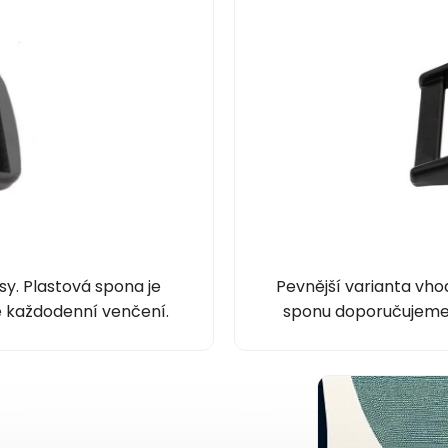
y. Plastová spona je
Pevnější varianta vhod
é každodenní venčení.
sponu doporučujeme z