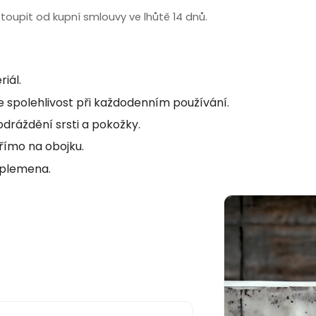
oupit od kupní smlouvy ve lhůtě 14 dnů.
iál.
e spolehlivost při každodenním používání.
dráždění srsti a pokožky.
římo na obojku.
á plemena.