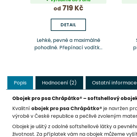
719 Kč
od
DETAIL
Lehké, pevné a maximálně
pohodlné. Přepínací vodítko
p
pro psa Chrápátko® o
desi
celkové délce 260 cm nabízí
několik možností nastavení
b
délky pro běžné venčení,
Popis
Hodnocení (2)
Ostatní informace
výcvik i delší...
Obojek pro psa Chrápátko® – softshellový oboje
Kvalitní
obojek pro psa Chrápátko®
je navržen pro
výrobě v České republice a pečlivě zvoleným materiá
Obojek je ušitý z odolné softshellové látky a pevn
životnost. Za příplatek vám na obojek můžeme vyší