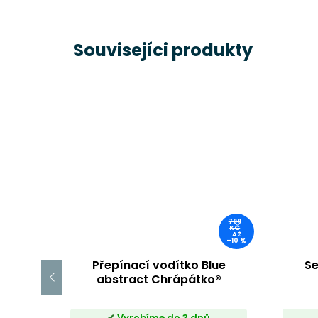
Souvisejíci produkty
799
KČ
AŽ
–10 %
Přepínací vodítko Blue
Se
abstract Chrápátko®
Vyrobíme do 3 dnů