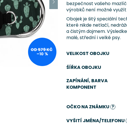
bezpečnost vašeho mazlíčk
výrobků není možné využít 
Obojek je šitý speciální te
které nikde netlačí, nedrá
a čistým dojmem. Výsledke
malé, střední i velké psy.
OD 579 KČ
VELIKOST OBOJKU
–10 %
ŠÍŘKA OBOJKU
ZAPÍNÁNÍ, BARVA
KOMPONENT
OČKO NA ZNÁMKU
?
VYŠITÍ JMÉNA/TELEFONU