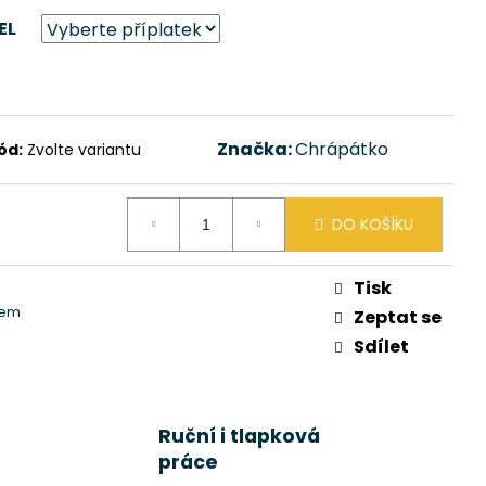
EL
Značka:
Chrápátko
ód:
Zvolte variantu
DO KOŠÍKU
Tisk
rem
Zeptat se
Sdílet
Ruční i tlapková
práce