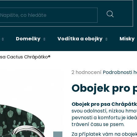
HLEDAT
Domečky
Vodítka a obojky
Misky
psa Cactus Chrápátko®
Průměrné
2 hodnocení
Podrobnosti 
hodnocení
Obojek pro 
produktu
je
5,0
Obojek pro psa Chrápát
z
svou odolností, nízkou hm
5
pevnosti a komfortu je ideá
hvězdiček.
trávení času se psem.
Za příplatek vám na oboje