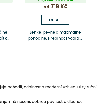
719 Kč
od
DETAIL
álně
Lehké, pevné a maximálně
dítko
pohodlné. Přepínací vodítko
p
 o
pro psa Chrápátko® o
des
abízí
celkové délce 260 cm nabízí
avení
několik možností nastavení
ení,
délky pro běžné venčení,
výcvik i delší...
uje pohodlí, odolnost a moderní vzhled. Díky ruční
 příjemné nošení, dobrou pevnost a dlouhou