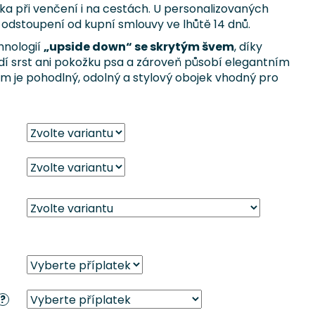
a při venčení i na cestách. U personalizovaných
odstoupení od kupní smlouvy ve lhůtě 14 dnů.
chnologií
„upside down“ se skrytým švem
, díky
ždí srst ani pokožku psa a zároveň působí elegantním
m je pohodlný, odolný a stylový obojek vhodný pro
?