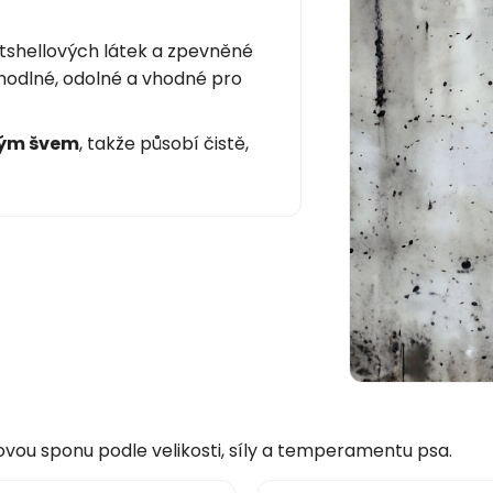
ftshellových látek a zpevněné
odlné, odolné a vhodné pro
tým švem
, takže působí čistě,
ovou sponu podle velikosti, síly a temperamentu psa.