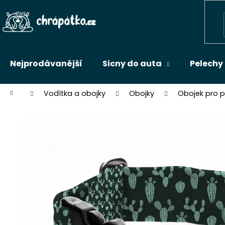
K
Přejít
na
o
Zpět
obsah
š
do
í
k
obchodu
Nejprodávanější
Sicny do auta
Pelechy
Domů
Vodítka a obojky
Obojky
Obojek pro 