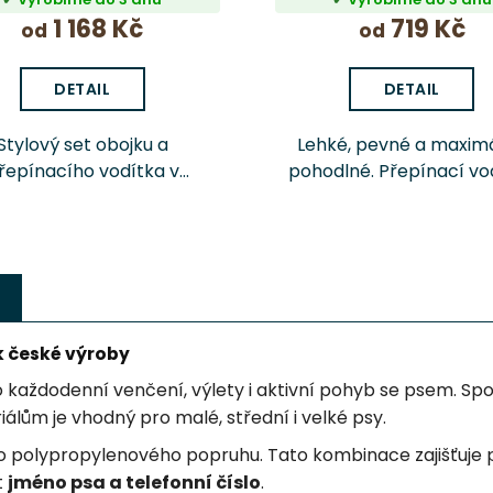
1 168 Kč
719 Kč
od
od
DETAIL
DETAIL
Stylový set obojku a
Lehké, pevné a maxim
řepínacího vodítka v
pohodlné. Přepínací vo
gnu abstraktní modré –
pro psa Chrápátko®
odolný, pohodlný a
celkové délce 260 cm n
ezpečný pro každou
několik možností nast
procházku.
délky pro běžné venč
výcvik i delší...
k české výroby
 každodenní venčení, výlety i aktivní pohyb se psem. Spoj
lům je vhodný pro malé, střední i velké psy.
ého polypropylenového popruhu. Tato kombinace zajišťuje
t
jméno psa a telefonní číslo
.