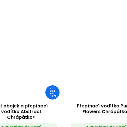
OD
1 298
KČ
–10 %
t obojek a přepínací
Přepínací vodítko Pu
vodítko Abstract
Flowers Chrápátk
Chrápátko®
Vyrobíme do 3 dnů
Vyrobíme do 3 dnů