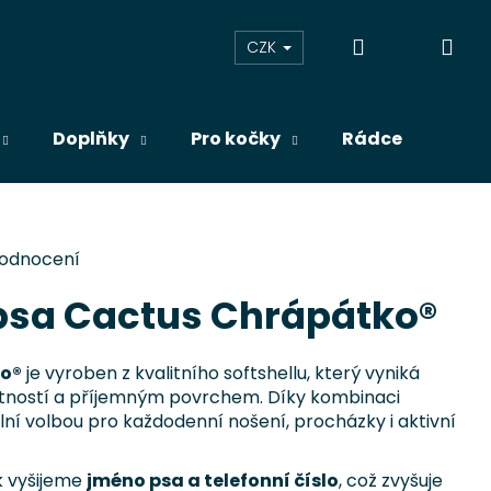
Přihlášení
Ná
CZK
koš
Doplňky
Pro kočky
Rádce
Blog
hodnocení
psa Cactus Chrápátko®
ko®
je vyroben z kvalitního softshellu, který vyniká
otností a příjemným povrchem. Díky kombinaci
lní volbou pro každodenní nošení, procházky i aktivní
k vyšijeme
jméno psa a telefonní číslo
, což zvyšuje