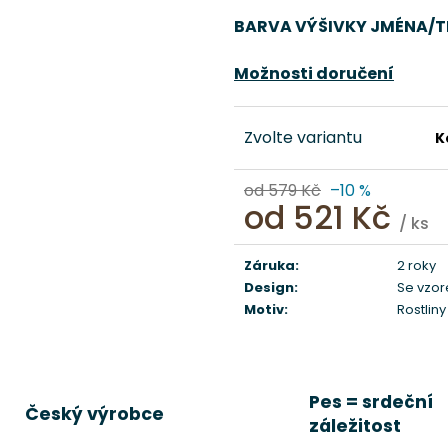
BARVA VÝŠIVKY JMÉNA/T
Možnosti doručení
Zvolte variantu
K
od 579 Kč
–10 %
od
521 Kč
/ ks
Měrná
cena:
Záruka
:
2 roky
Design
:
Se vzo
Motiv
:
Rostliny
Pes = srdeční
Český výrobce
záležitost