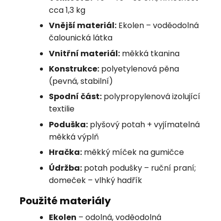
cca 1,3 kg
Vnější materiál:
Ekolen – voděodolná
čalounická látka
Vnitřní materiál:
měkká tkanina
Konstrukce:
polyetylenová pěna
(pevná, stabilní)
Spodní část:
polypropylenová izolující
textilie
Poduška:
plyšový potah + vyjímatelná
měkká výplň
Hračka:
měkký míček na gumičce
Údržba:
potah podušky – ruční praní;
domeček – vlhký hadřík
Použité materiály
Ekolen
– odolná, voděodolná