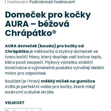
Průměrné
1 hodnocení
Podrobnosti hodnocení
a
hodnocení
j
Domeček pro kočky
produktu
je
í
AURA – béžová
5,0
t
z
Chrápátko®
?
5
hvězdiček.
AURA domeček (bouda) pro kočky od
Chrápátka
je měkoučký a stylový domeček ve
tvaru kočičí hlavy, který dopřeje vaší kočce teplo,
HLEDAT
klid a pocit bezpečí. Plyšový výstelka, stabilní
konstrukce a vyjímatelná poduška vytvářejí ideální
místo pro odpočinek.
D
Součástí je i hravý
měkký míček na gumičce
.
o
AURA je perfektní volba pro kočky, které milují
p
soukromí a útulné skrýše.
o
r
VELIKOST
u