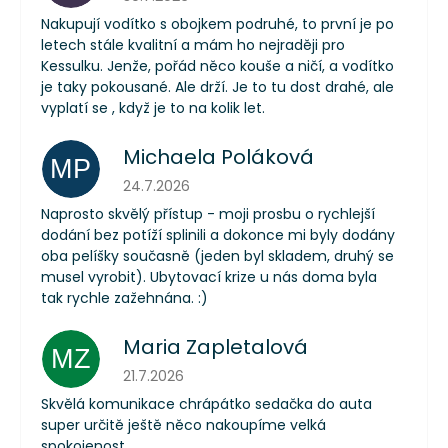
Nakupují vodítko s obojkem podruhé, to první je po
letech stále kvalitní a mám ho nejraději pro
Kessulku. Jenže, pořád něco kouše a ničí, a vodítko
je taky pokousané. Ale drží. Je to tu dost drahé, ale
vyplatí se , když je to na kolik let.
Michaela Poláková
MP
Hodnocení obchodu je 5 z 5 hvězdiček.
24.7.2026
Naprosto skvělý přístup - moji prosbu o rychlejší
dodání bez potíží splinili a dokonce mi byly dodány
oba pelíšky současně (jeden byl skladem, druhý se
musel vyrobit). Ubytovací krize u nás doma byla
tak rychle zažehnána. :)
Maria Zapletalová
MZ
Hodnocení obchodu je 5 z 5 hvězdiček.
21.7.2026
Skvělá komunikace chrápátko sedačka do auta
super určitě ještě něco nakoupíme velká
spokojenost