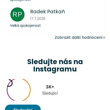
Radek Patkaň
RP
Hodnocení obchodu je 5 z 5 hvězdiček.
17.7.2026
Velká spokojenost
Zobrazit další hodnocení
Sledujte nás na
Instagramu