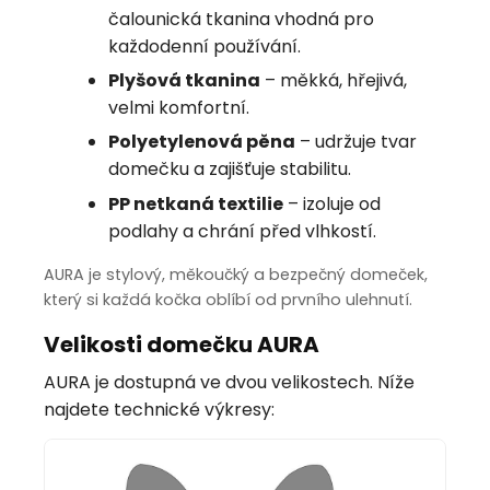
čalounická tkanina vhodná pro
každodenní používání.
Plyšová tkanina
– měkká, hřejivá,
velmi komfortní.
Polyetylenová pěna
– udržuje tvar
domečku a zajišťuje stabilitu.
PP netkaná textilie
– izoluje od
podlahy a chrání před vlhkostí.
AURA je stylový, měkoučký a bezpečný domeček,
který si každá kočka oblíbí od prvního ulehnutí.
Velikosti domečku AURA
AURA je dostupná ve dvou velikostech. Níže
najdete technické výkresy: