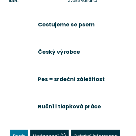
EAN
:
Zvolte variantu
Cestujeme se psem
Český výrobce
Pes = srdeční záležitost
Ruční i tlapková práce