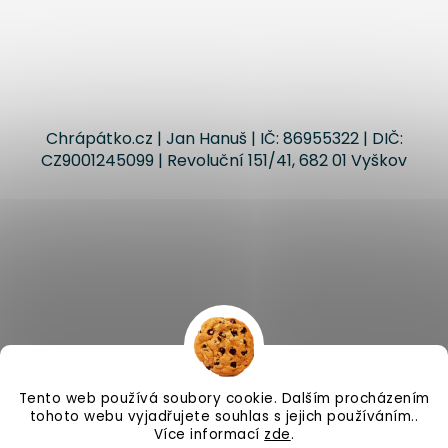
Chrápátko.cz | Jan Hanuš | IČ: 86955322 | DIČ:
CZ9001245099 | Revoluční 151/41, 682 01 Vyškov
Vytvořil Shoptet
Tento web používá soubory cookie. Dalším procházením
tohoto webu vyjadřujete souhlas s jejich používáním..
Copyright 2026
Chrápátko.cz
. Všechna práva
Více informací
zde
.
vyhrazena.
Upravit nastavení cookies