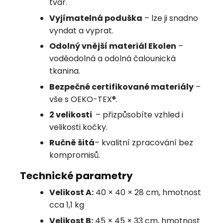
tvar.
Vyjímatelná poduška
– lze ji snadno
vyndat a vyprat.
Odolný vnější materiál Ekolen
–
voděodolná a odolná čalounická
tkanina.
Bezpečné certifikované materiály
–
vše s OEKO-TEX®.
2 velikosti
– přizpůsobíte vzhled i
velikosti kočky.
Ručně šitá
– kvalitní zpracování bez
kompromisů.
Technické parametry
Velikost A:
40 × 40 × 28 cm, hmotnost
cca 1,1 kg
Velikost B:
45 × 45 × 33 cm, hmotnost