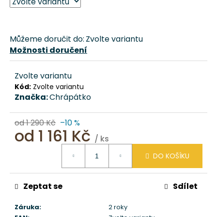
č
u
j
e
Můžeme doručit do:
Zvolte variantu
m
Možnosti doručení
e
Zvolte variantu
DOMEČEK
Kód:
Zvolte variantu
PRO
Značka:
Chrápátko
PSA
ZAŠÍVÁRNA
–
od 1 290 Kč
–10 %
BÉŽOVÁ
od
1 161 Kč
CHRÁPÁTKO®
/ ks
1
Měrná
DO KOŠÍKU
cena:
611
Kč
Zeptat se
Sdílet
Záruka
:
2 roky