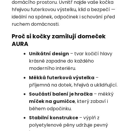
domácího prostoru. Uvnitř najde vaše kočka
hřejivou futerkovou výstelku, klid a bezpečí —
ideální na spánek, odpočinek i schování před
ruchem domácnosti.
Proč si kočky zamilují domeček
AURA
Unikátní design
– tvar kočičí hlavy
krásně zapadne do každého
moderního interiéru.
Měkká futerková výstelka
–
příjemná na dotek, hřejivá a uklidňující.
Součástí balení je hračka
– měkký
míček na gumičce
, který zabaví i
během odpočinku.
Stabilní konstrukce
– výplň z
polyetylenové pěny udržuje pevný