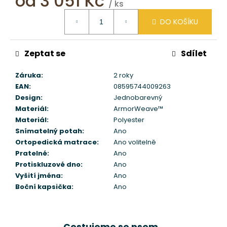
od
3 051 Kč
/ ks
Kč
Měrná
DO KOŠÍKU
cena:
Zeptat se
Sdílet
Záruka
:
2 roky
EAN
:
08595744009263
Design
:
Jednobarevný
Materiál
:
ArmorWeave™
Materiál
:
Polyester
Snímatelný potah
:
Ano
Ortopedická matrace
:
Ano volitelně
Pratelné
:
Ano
Protiskluzové dno
:
Ano
Vyšití jména
:
Ano
Boční kapsička
:
Ano
Cestujeme se psem