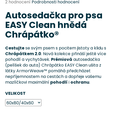
Průměrné
2 hodnocení
Podrobnosti hodnocení
a
hodnocení
j
Autosedačka pro psa
produktu
je
í
EASY Clean hnědá
5,0
t
z
Chrápátko®
?
5
hvězdiček.
Cestujte
se svým psem s pocitem jistoty a klidu s
Chrápátkem 2.0
. Nová kolekce přináší ještě více
pohodlí a vychytávek.
Prémiová
autosedačka
HLEDAT
(pelíšek do auta) Chrápátko EASY Clean ušita z
látky ArmorWeave™ pomáhá předcházet
nepříjemnostem na cestách a dopřeje vašemu
mazlíčkovi maximální
pohodlí
i
ochranu
.
D
o
VELIKOST
p
o
r
u