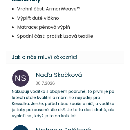
Vrchní část: ArmorWeave™
Výplň: duté vlákno
Matrace: pěnová výplň
Spodní část: protiskluzová textilie
Naďa Skočková
NS
Hodnocení obchodu je 5 z 5 hvězdiček.
30.7.2026
Nakupují vodítko s obojkem podruhé, to první je po
letech stále kvalitní a mám ho nejraději pro
Kessulku. Jenže, pořád něco kouše a ničí, a vodítko
je taky pokousané. Ale drží. Je to tu dost drahé, ale
vyplatí se , když je to na kolik let.
Michaela Poláková