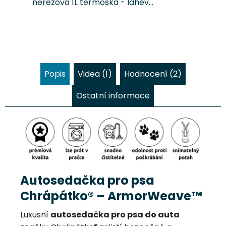
nerezová 1L termoska - láhev
Chrápátko, kterou ocení každý
páníček na cestách se svým
psím parťákem.
Popis
Videa (1)
Hodnocení (2)
Ostatní informace
Autosedačka pro psa
Chrápátko® – ArmorWeave™
Luxusní
autosedačka pro psa do auta