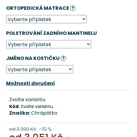
č
ORTOPEDICKÁ MATRACE
u
?
j
e
m
POLSTROVÁNÍ ZADNÍHO MANTINELU
e
AUTOSEDAČKA
JMÉNO NA KOSTIČKU
?
PRO
PSA
"DÁM
SI
CHRUPKU
Možnosti doručení
VUITTON"
PINK
CHRÁPÁTKO®
Zvolte variantu
3
Kód:
Zvolte variantu
051
Značka:
Chrápátko
Kč
Původně:
od 3 390 Kč
–10 %
3
390