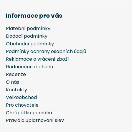
Z
á
Informace pro vás
p
a
Platební podmínky
t
Dodací podmínky
í
Obchodní podmínky
Podmínky ochrany osobních údajů
Reklamace a vrácení zboží
Hodnocení obchodu
Recenze
O nás
Kontakty
Velkoobchod
Pro chovatele
Chrápátko pomáhá
Pravidla uplatňování slev