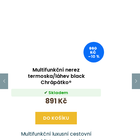
990
KČ
–10 %
Multifunkční nerez
termoska/láhev black
Chrápátko®
Skladem
891 Kč
DO KOŠÍKU
Multifunkční luxusní cestovní