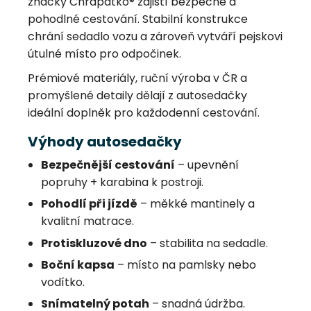
značky Chrápátko® zajistí bezpečné a
pohodlné cestování. Stabilní konstrukce
chrání sedadlo vozu a zároveň vytváří pejskovi
útulné místo pro odpočinek.
Prémiové materiály, ruční výroba v ČR a
promyšlené detaily dělají z autosedačky
ideální doplněk pro každodenní cestování.
Výhody autosedačky
Bezpečnější cestování
– upevnění
popruhy + karabina k postroji.
Pohodlí při jízdě
– měkké mantinely a
kvalitní matrace.
Protiskluzové dno
– stabilita na sedadle.
Boční kapsa
– místo na pamlsky nebo
vodítko.
Snímatelný potah
– snadná údržba.