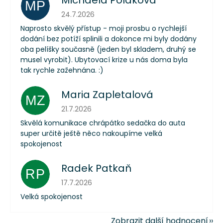
MP
Hodnocení obchodu je 5 z 5 hvězdiček.
24.7.2026
Naprosto skvělý přístup - moji prosbu o rychlejší
dodání bez potíží splinili a dokonce mi byly dodány
oba pelíšky současně (jeden byl skladem, druhý se
musel vyrobit). Ubytovací krize u nás doma byla
tak rychle zažehnána. :)
Maria Zapletalová
MZ
Hodnocení obchodu je 5 z 5 hvězdiček.
21.7.2026
Skvělá komunikace chrápátko sedačka do auta
super určitě ještě něco nakoupíme velká
spokojenost
Radek Patkaň
RP
Hodnocení obchodu je 5 z 5 hvězdiček.
17.7.2026
Velká spokojenost
Zobrazit další hodnocení