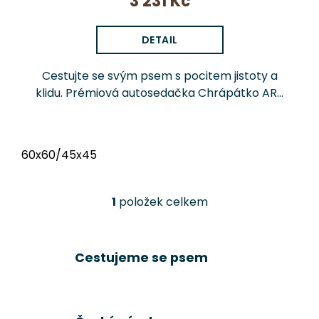
3 231 Kč
DETAIL
Cestujte se svým psem s pocitem jistoty a
klidu. Prémiová autosedačka Chrápátko ART
Crumple beige pomáhá předcházet
nepříjemnostem na cestách a dopřeje
vašemu mazlíčkovi...
60x60/45x45
1
položek celkem
O
v
l
á
Cestujeme se psem
d
a
c
í