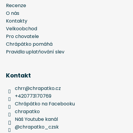
Recenze
O nás
Kontakty
Velkoobchod
Pro chovatele
Chrápátko pomáhá
Pravidla uplatňování slev
Kontakt
chrr
@
chrapatko.cz
+420773170769
Chrápátko na Facebooku
chrapatko
Náš Youtube kanál
@chrapatko_czsk