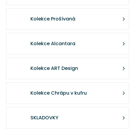
a
j
Kolekce Prošívaná
í
t
?
Kolekce Alcantara
Kolekce ART Design
HLEDAT
Kolekce Chrápu v kufru
D
o
p
o
SKLADOVKY
r
u