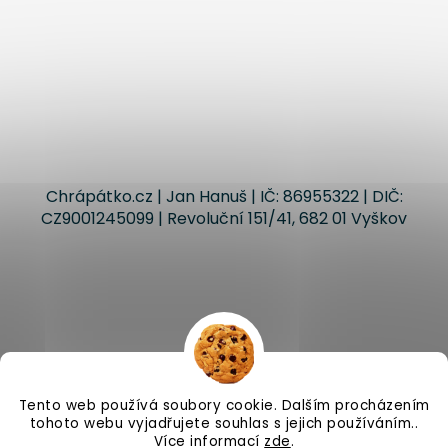
Chrápátko.cz | Jan Hanuš | IČ: 86955322 | DIČ:
CZ9001245099 | Revoluční 151/41, 682 01 Vyškov
Tento web používá soubory cookie. Dalším procházením
tohoto webu vyjadřujete souhlas s jejich používáním..
Více informací
zde
.
Vytvořil Shoptet