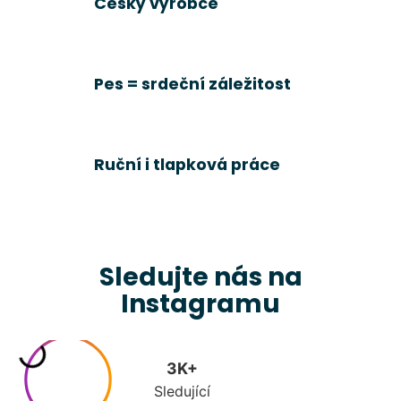
Český výrobce
p
r
v
k
Pes = srdeční záležitost
y
v
ý
p
Ruční i tlapková práce
i
s
u
Sledujte nás na
Instagramu