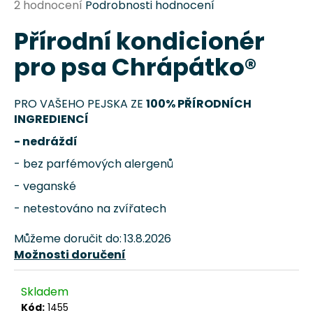
Průměrné
2 hodnocení
Podrobnosti hodnocení
a
hodnocení
j
Přírodní kondicionér
produktu
je
í
pro psa Chrápátko®
5,0
t
z
?
5
PRO VAŠEHO PEJSKA ZE
100% PŘÍRODNÍCH
hvězdiček.
INGREDIENCÍ
- nedráždí
- bez parfémových alergenů
HLEDAT
- veganské
- netestováno na zvířatech
D
Můžeme doručit do:
13.8.2026
o
Možnosti doručení
p
o
r
Skladem
u
Kód:
1455