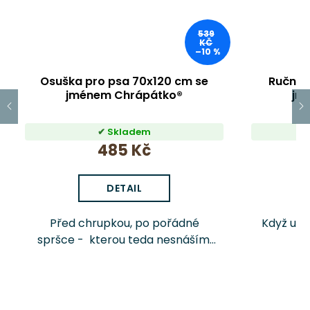
539
KČ
–10 %
Osuška pro psa 70x120 cm se
Ručník
jménem Chrápátko®
jm
Skladem
485 Kč
DETAIL
Před chrupkou, po pořádné
Když už 
spršce - kterou teda nesnáším,
mě osuš mojí vlastní osuškou na
páníčku!
které...
pro