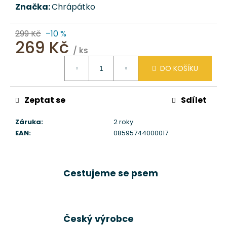
č
Značka:
Chrápátko
u
j
299 Kč
–10 %
e
269 Kč
m
/ ks
e
Měrná
DO KOŠÍKU
cena:
AUTOSEDAČKA
PRO
Zeptat se
Sdílet
PSA
"DÁM
Záruka
:
2 roky
SI
CHRUPKU
EAN
:
08595744000017
VUITTON"
PINK
CHRÁPÁTKO®
3
Cestujeme se psem
051
Kč
Původně:
3
Český výrobce
390