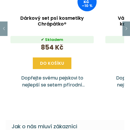
KČ
–10 %
Dárkový set psí kosmetiky
Váno
Chrápátko®
kos
Skladem
854 Kč
DO KOŠÍKU
Dopřejte svému pejskovi to
Dopře
nejlepší se setem přírodní
nejle
kosmetiky pro psy Chrápatko!
kosmeti
Obsahuje balzám na tlapky a
Vánoční 
čumák, šampon a kondicionér
tlapk
pro jemnou a důkladnou péči o
kond
srst i...