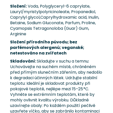
Složení:
Voda, Polyglyceryl-6 caprylate,
Lauryl/myristylpolyricinoleate, Propanediol,
Caprylyl glycol,Caprylhydroxamic acid, Inulin,
Betaine, Sodium Gluconate, Parfum, Proline,
Cyamopsis Tetragonoloba (Guar) Gum,
Arginine
Složení přírodního původu; bez
parfémových alergenů; veganské;
netestováno na zvířatech
Skladování:
Skladujte v suchu a temnu:
Uchovávejte na suchém místě, chráněném
před přímým slunečním zářením, aby nedošlo
k degradaci účinných látek. Udržujte stabilní
teplotu: Ideální je skladovat produkty při
pokojové teplotě, nejlépe mezi 15–25 °C.
Vyhněte se extrémním teplotám, které by
mohly ovlivnit kvalitu výrobku. Důkladně
uzavírejte obaly: Po každém použití pečlivě
uzavřete víčko, aby se zabránilo kontaminaci