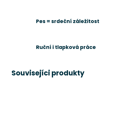
Kč
Pes = srdeční záležitost
Ruční i tlapková práce
Souvisejíci produkty