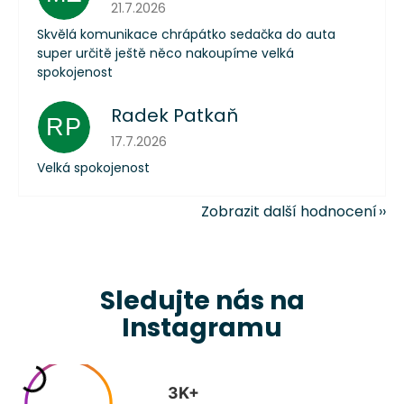
Hodnocení obchodu je 5 z 5 hvězdiček.
21.7.2026
Skvělá komunikace chrápátko sedačka do auta
super určitě ještě něco nakoupíme velká
spokojenost
Radek Patkaň
RP
Hodnocení obchodu je 5 z 5 hvězdiček.
17.7.2026
Velká spokojenost
Zobrazit další hodnocení
Sledujte nás na
Instagramu