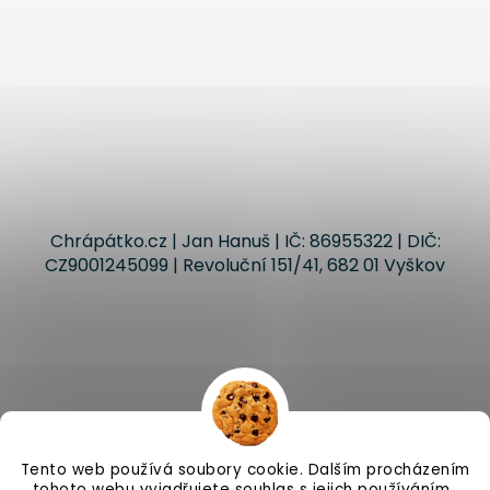
Chrápátko.cz | Jan Hanuš | IČ: 86955322 | DIČ:
CZ9001245099 | Revoluční 151/41, 682 01 Vyškov
Tento web používá soubory cookie. Dalším procházením
tohoto webu vyjadřujete souhlas s jejich používáním..