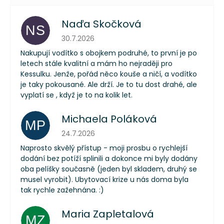
Naďa Skočková
NS
Hodnocení obchodu je 5 z 5 hvězdiček.
30.7.2026
Nakupují vodítko s obojkem podruhé, to první je po
letech stále kvalitní a mám ho nejraději pro
Kessulku. Jenže, pořád něco kouše a ničí, a vodítko
je taky pokousané. Ale drží. Je to tu dost drahé, ale
vyplatí se , když je to na kolik let.
Michaela Poláková
MP
Hodnocení obchodu je 5 z 5 hvězdiček.
24.7.2026
Naprosto skvělý přístup - moji prosbu o rychlejší
dodání bez potíží splinili a dokonce mi byly dodány
oba pelíšky současně (jeden byl skladem, druhý se
musel vyrobit). Ubytovací krize u nás doma byla
tak rychle zažehnána. :)
Maria Zapletalová
MZ